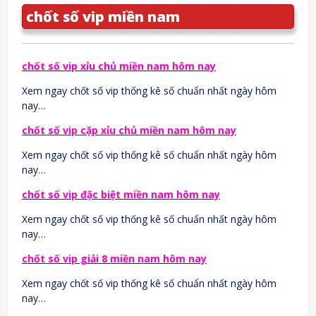
chốt số vip miền nam
chốt số vip xỉu chủ miền nam hôm nay
Xem ngay chốt số vip thống kê số chuẩn nhất ngày hôm
nay…
chốt số vip cặp xỉu chủ miền nam hôm nay
Xem ngay chốt số vip thống kê số chuẩn nhất ngày hôm
nay…
chốt số vip đặc biệt miền nam hôm nay
Xem ngay chốt số vip thống kê số chuẩn nhất ngày hôm
nay…
chốt số vip giải 8 miền nam hôm nay
Xem ngay chốt số vip thống kê số chuẩn nhất ngày hôm
nay…