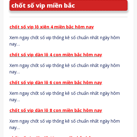
chốt số vip miền bắc
chốt số vip lô xiên 4 miền bắc hôm nay
Xem ngay chốt số vip thống kê số chuẩn nhất ngày hôm
nay…
chốt số vip dàn lô 4 con miền bắc hôm nay
Xem ngay chốt số vip thống kê số chuẩn nhất ngày hôm
nay…
chốt số vip dàn lô 6 con miền bắc hôm nay
Xem ngay chốt số vip thống kê số chuẩn nhất ngày hôm
nay…
chốt số vip dàn lô 8 con miền bắc hôm nay
Xem ngay chốt số vip thống kê số chuẩn nhất ngày hôm
nay…