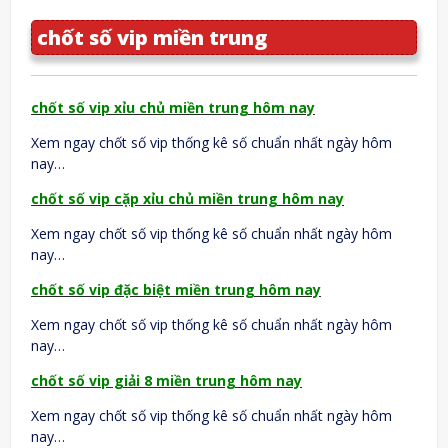
chốt số vip miền trung
chốt số vip xỉu chủ miền trung hôm nay
Xem ngay chốt số vip thống kê số chuẩn nhất ngày hôm
nay…
chốt số vip cặp xỉu chủ miền trung hôm nay
Xem ngay chốt số vip thống kê số chuẩn nhất ngày hôm
nay…
chốt số vip đặc biệt miền trung hôm nay
Xem ngay chốt số vip thống kê số chuẩn nhất ngày hôm
nay…
chốt số vip giải 8 miền trung hôm nay
Xem ngay chốt số vip thống kê số chuẩn nhất ngày hôm
nay…