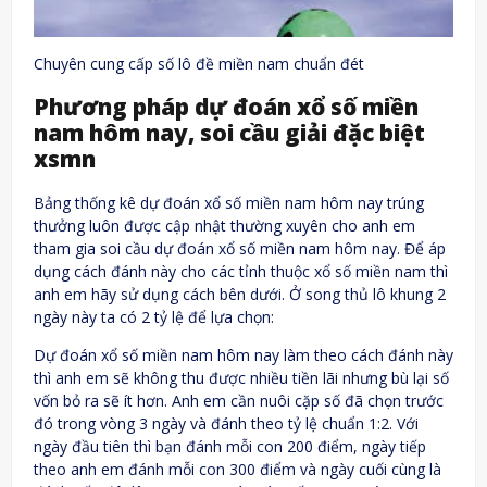
Chuyên cung cấp số lô đề miền nam chuẩn đét
Phương pháp dự đoán xổ số miền
nam hôm nay, soi cầu giải đặc biệt
xsmn
Bảng thống kê dự đoán xổ số miền nam hôm nay trúng
thưởng luôn được cập nhật thường xuyên cho anh em
tham gia soi cầu dự đoán xổ số miền nam hôm nay. Để áp
dụng cách đánh này cho các tỉnh thuộc xổ số miền nam thì
anh em hãy sử dụng cách bên dưới. Ở song thủ lô khung 2
ngày này ta có 2 tỷ lệ để lựa chọn:
Dự đoán xổ số miền nam hôm nay làm theo cách đánh này
thì anh em sẽ không thu được nhiều tiền lãi nhưng bù lại số
vốn bỏ ra sẽ ít hơn. Anh em cần nuôi cặp số đã chọn trước
đó trong vòng 3 ngày và đánh theo tỷ lệ chuẩn 1:2. Với
ngày đầu tiên thì bạn đánh mỗi con 200 điểm, ngày tiếp
theo anh em đánh mỗi con 300 điểm và ngày cuối cùng là