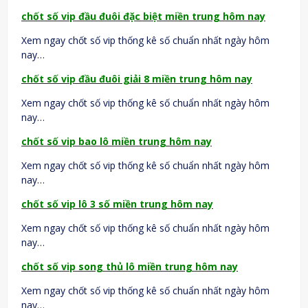
chốt số vip đầu đuôi đặc biệt miền trung hôm nay
Xem ngay chốt số vip thống kê số chuẩn nhất ngày hôm
nay…
chốt số vip đầu đuôi giải 8 miền trung hôm nay
Xem ngay chốt số vip thống kê số chuẩn nhất ngày hôm
nay…
chốt số vip bao lô miền trung hôm nay
Xem ngay chốt số vip thống kê số chuẩn nhất ngày hôm
nay…
chốt số vip lô 3 số miền trung hôm nay
Xem ngay chốt số vip thống kê số chuẩn nhất ngày hôm
nay…
chốt số vip song thủ lô miền trung hôm nay
Xem ngay chốt số vip thống kê số chuẩn nhất ngày hôm
nay…