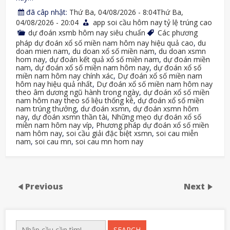
đã câp nhật:
Thứ Ba, 04/08/2026 - 8:04Thứ Ba,
04/08/2026 - 20:04
app soi cầu hôm nay tỷ lệ trúng cao
dự đoán xsmb hôm nay siêu chuẩn
Các phương
pháp dự đoán xổ số miền nam hôm nay hiệu quả cao
,
du
doan mien nam
,
du doan xổ số miền nam
,
du doan xsmn
hom nay
,
dự đoán kết quả xổ số miền nam
,
dự đoán miền
nam
,
dự đoán xổ số miền nam hôm nay
,
dự đoán xổ số
miền nam hôm nay chính xác
,
Dự đoán xổ số miền nam
hôm nay hiệu quả nhất
,
Dự đoán xổ số miền nam hôm nay
theo âm dương ngũ hành trong ngày
,
dự đoán xổ số miền
nam hôm nay theo số liệu thống kê
,
dự đoán xổ số miền
nam trúng thưởng
,
dư đoán xsmn
,
dự đoán xsmn hôm
nay
,
dự đoán xsmn thần tài
,
Những mẹo dự đoán xổ số
miền nam hôm nay víp
,
Phương pháp dự đoán xổ số miền
nam hôm nay
,
soi cầu giải đặc biệt xsmn
,
soi cau miễn
nam
,
soi cau mn
,
soi cau mn hom nay
Previous
Next
SEARCH