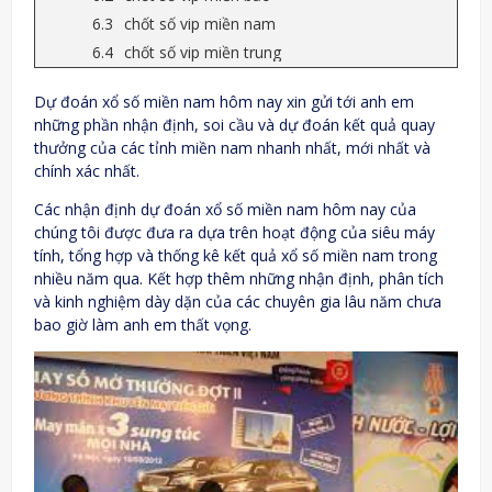
chốt số vip miền nam
chốt số vip miền trung
Dự đoán xổ số miền nam hôm nay xin gửi tới anh em
những phần nhận định, soi cầu và dự đoán kết quả quay
thưởng của các tỉnh miền nam nhanh nhất, mới nhất và
chính xác nhất.
Các nhận định dự đoán xổ số miền nam hôm nay của
chúng tôi được đưa ra dựa trên hoạt động của siêu máy
tính, tổng hợp và thống kê kết quả xổ số miền nam trong
nhiều năm qua. Kết hợp thêm những nhận định, phân tích
và kinh nghiệm dày dặn của các chuyên gia lâu năm chưa
bao giờ làm anh em thất vọng.