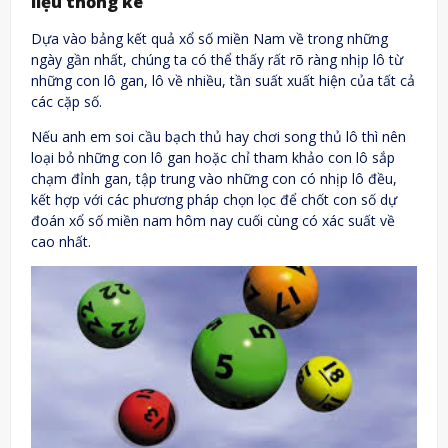
liệu thống kê
Dựa vào bảng kết quả xổ số miền Nam về trong những
ngày gần nhất, chúng ta có thể thấy rất rõ ràng nhịp lô từ
những con lô gan, lô về nhiều, tần suất xuất hiện của tất cả
các cặp số.
Nếu anh em soi cầu bạch thủ hay chơi song thủ lô thì nên
loại bỏ những con lô gan hoặc chỉ tham khảo con lô sắp
chạm đỉnh gan, tập trung vào những con có nhịp lô đều,
kết hợp với các phương pháp chọn lọc để chốt con số dự
đoán xổ số miền nam hôm nay cuối cùng có xác suất về
cao nhất.