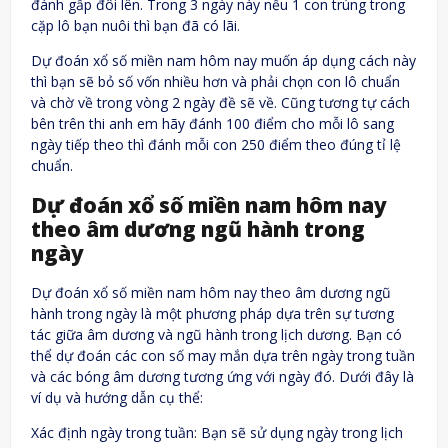
đánh gấp đôi lên. Trong 3 ngày này nếu 1 con trúng trong
cặp lô bạn nuôi thì bạn đã có lãi.
Dự đoán xổ số miền nam hôm nay muốn áp dụng cách này
thì bạn sẽ bỏ số vốn nhiều hơn và phải chọn con lô chuẩn
và chờ về trong vòng 2 ngày đề sẽ về. Cũng tương tự cách
bên trên thi anh em hãy đánh 100 điểm cho mỗi lô sang
ngày tiếp theo thì đánh mỗi con 250 điểm theo đúng tỉ lệ
chuẩn.
Dự đoán xổ số miền nam hôm nay
theo âm dương ngũ hành trong
ngày
Dự đoán xổ số miền nam hôm nay theo âm dương ngũ
hành trong ngày là một phương pháp dựa trên sự tương
tác giữa âm dương và ngũ hành trong lịch dương. Bạn có
thể dự đoán các con số may mắn dựa trên ngày trong tuần
và các bóng âm dương tương ứng với ngày đó. Dưới đây là
ví dụ và hướng dẫn cụ thể:
Xác định ngày trong tuần: Bạn sẽ sử dụng ngày trong lịch