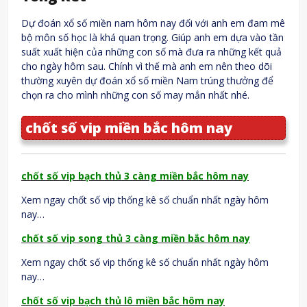
Dự đoán xổ số miền nam hôm nay đối với anh em đam mê
bộ môn số học là khá quan trọng. Giúp anh em dựa vào tần
suất xuất hiện của những con số mà đưa ra những kết quả
cho ngày hôm sau. Chính vì thế mà anh em nên theo dõi
thường xuyên dự đoán xổ số miền Nam trúng thưởng để
chọn ra cho mình những con số may mắn nhất nhé.
chốt số vip miền bắc hôm nay
chốt số vip bạch thủ 3 càng miền bắc hôm nay
Xem ngay chốt số vip thống kê số chuẩn nhất ngày hôm
nay…
chốt số vip song thủ 3 càng miền bắc hôm nay
Xem ngay chốt số vip thống kê số chuẩn nhất ngày hôm
nay…
chốt số vip bạch thủ lô miền bắc hôm nay