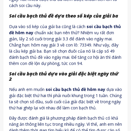
cách soi cầu này.
Soi cầu bạch thủ đề dựa theo số kép của giải ba
Dựa vào số kép của giải ba cũng là cách
soi cầu bạch thủ
đề hôm nay
chuẩn xác bạn nên thử? Nhiệm vụ rất đơn
giản, lấy 2 số cuối trong giải 3.3 để đánh vào ngày mai.
Chẳng hạn: hôm nay giải 3 về con lô: 73349. Như vậy, đây
là cầu kép giải ba. Bạn sẽ chọn đuôi của nó là cặp số 49
đánh bạch thủ đề vào ngày mai. Để tăng cơ hội ăn thì đánh
thêm con đề lộn dự phòng, tức con 94.
Soi cầu bạch thủ dựa vào giải đặc biệt ngày thứ
2
Nếu anh em muốn
soi cầu bạch thủ đề hôm nay
dựa vào
giải đặc biệt thứ hai thì phải nuôi khung trong 1 tuần. Chúng
ta sẽ chọn số đầu, suối cuối của giải đặc biệt về trong ngày
thứ hai ghép lại với nhau để làm con bạch thủ.
Đây được đánh giá là phương pháp đánh bạch thủ có khả
năng ăn thông liên tục trong nhiều ngày. Vì thế, anh em nên
dành thêm thời gian tìm hiểu kỹ để có thể tìm được cặp số