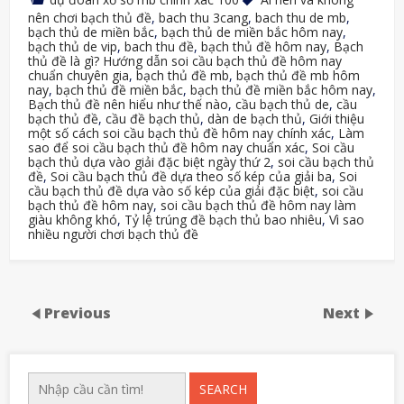
nên chơi bạch thủ đề
,
bach thu 3cang
,
bach thu de mb
,
bạch thủ de miền bắc
,
bạch thủ de miền bắc hôm nay
,
bạch thủ de vip
,
bach thu đề
,
bạch thủ đề hôm nay
,
Bạch
thủ đề là gì? Hướng dẫn soi cầu bạch thủ đề hôm nay
chuẩn chuyên gia
,
bạch thủ đề mb
,
bạch thủ đề mb hôm
nay
,
bạch thủ đề miền bắc
,
bạch thủ đề miền bắc hôm nay
,
Bạch thủ đề nên hiểu như thế nào
,
cầu bạch thủ de
,
cầu
bạch thủ đề
,
cầu đề bạch thủ
,
dàn de bạch thủ
,
Giới thiệu
một số cách soi cầu bạch thủ đề hôm nay chính xác
,
Làm
sao để soi cầu bạch thủ đề hôm nay chuẩn xác
,
Soi cầu
bạch thủ dựa vào giải đặc biệt ngày thứ 2
,
soi cầu bạch thủ
đề
,
Soi cầu bạch thủ đề dựa theo số kép của giải ba
,
Soi
cầu bạch thủ đề dựa vào số kép của giải đặc biệt
,
soi cầu
bạch thủ đề hôm nay
,
soi cầu bạch thủ đề hôm nay làm
giàu không khó
,
Tỷ lệ trúng đề bạch thủ bao nhiêu
,
Vì sao
nhiều người chơi bạch thủ đề
Previous
Next
SEARCH