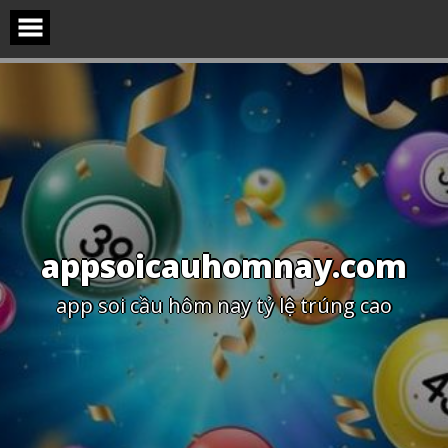
Skip
to
content
a
p
p
s
o
i
c
a
u
h
o
m
n
a
y
.
c
o
m
a
p
p
s
o
i
c
ầ
u
h
ô
m
n
a
y
t
ỷ
l
ệ
t
r
ú
n
g
c
a
o