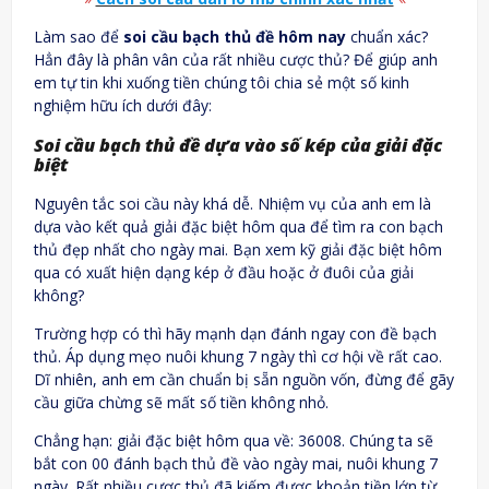
Làm sao để
soi cầu bạch thủ đề hôm nay
chuẩn xác?
Hẳn đây là phân vân của rất nhiều cược thủ? Để giúp anh
em tự tin khi xuống tiền chúng tôi chia sẻ một số kinh
nghiệm hữu ích dưới đây:
Soi cầu bạch thủ đề dựa vào số kép của giải đặc
biệt
Nguyên tắc soi cầu này khá dễ. Nhiệm vụ của anh em là
dựa vào kết quả giải đặc biệt hôm qua để tìm ra con bạch
thủ đẹp nhất cho ngày mai. Bạn xem kỹ giải đặc biệt hôm
qua có xuất hiện dạng kép ở đầu hoặc ở đuôi của giải
không?
Trường hợp có thì hãy mạnh dạn đánh ngay con đề bạch
thủ. Áp dụng mẹo nuôi khung 7 ngày thì cơ hội về rất cao.
Dĩ nhiên, anh em cần chuẩn bị sẵn nguồn vốn, đừng để gãy
cầu giữa chừng sẽ mất số tiền không nhỏ.
Chẳng hạn: giải đặc biệt hôm qua về: 36008. Chúng ta sẽ
bắt con 00 đánh bạch thủ đề vào ngày mai, nuôi khung 7
ngày. Rất nhiều cược thủ đã kiếm được khoản tiền lớn từ