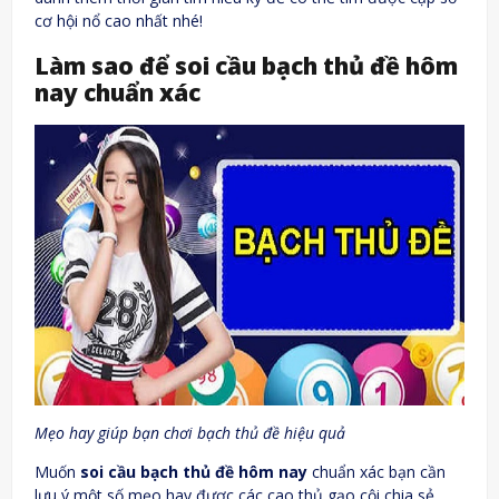
cơ hội nổ cao nhất nhé!
Làm sao để soi cầu bạch thủ đề hôm
nay chuẩn xác
Mẹo hay giúp bạn chơi bạch thủ đề hiệu quả
Muốn
soi cầu bạch thủ đề hôm nay
chuẩn xác bạn cần
lưu ý một số mẹo hay được các cao thủ gạo cội chia sẻ