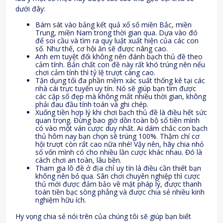
dưới đây:
Bám sát vào bảng kết quả xổ số miền Bắc, miền
Trung, miền Nam trong thời gian qua. Dựa vào đó
để soi cầu và tìm ra quy luật xuất hiện của các con
số. Như thế, cơ hội ăn sẽ được nâng cao.
Anh em tuyệt đối không nên đánh bạch thủ đề theo
cảm tính. Bản chất con đề này rất khó trúng nên nếu
chơi cảm tính thì tỷ lệ trượt càng cao.
Tận dụng tối đa phần mềm xác suất thống kê tại các
nhà cái trực tuyến uy tín. Nó sẽ giúp bạn tìm được
các cặp số đẹp mà không mất nhiều thời gian, không
phải đau đầu tính toán và ghi chép.
Xuống tiền hợp lý khi chơi bạch thủ đề là điều hết sức
quan trọng. Đừng bao giờ dồn toàn bộ số tiền mình
có vào một ván cược duy nhất. Ai dám chắc con bạch
thủ hôm nay bạn chọn sẽ trúng 100%. Thậm chí cơ
hội trượt còn rất cao nữa nhé! Vậy nên, hãy chia nhỏ
số vốn mình có cho nhiều lần cược khác nhau. Đó là
cách chơi an toàn, lâu bền.
Tham gia lô đề ở địa chỉ uy tín là điều cần thiết bạn
không nên bỏ qua. Sân chơi chuyên nghiệp thì cược
thủ mới được đảm bảo về mặt pháp lý, được thanh
toán tiền bạc sòng phẳng và được chia sẻ nhiều kinh
nghiệm hữu ích.
Hy vọng chia sẻ nói trên của chúng tôi sẽ giúp bạn biết