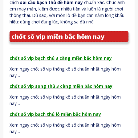
cách
soi cầu bạch thủ đề hôm nay
chuẩn xác. Chúc anh
em may mắn, kiếm được nhiều tiền và luôn là người chơi
thông thái. Dù sao, với món lô đề bạn cần nắm lòng khẩu
hiệu: dừng chơi đúng lúc, không sa đà nhé!
chốt số vip miền bắc hôm nay
chốt số vip bạch thủ 3 càng miền bắc hôm nay
Xem ngay chốt số vip thống kê số chuẩn nhất ngày hôm
nay…
chốt số vip song thủ 3 càng miền bắc hôm nay
Xem ngay chốt số vip thống kê số chuẩn nhất ngày hôm
nay…
chốt số vip bạch thủ lô miền bắc hôm nay
Xem ngay chốt số vip thống kê số chuẩn nhất ngày hôm
nay…