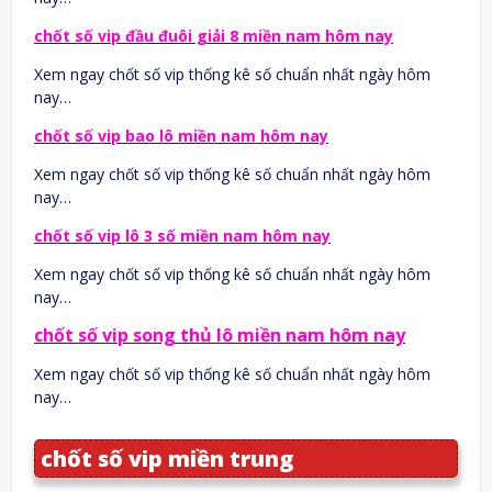
chốt số vip đầu đuôi giải 8 miền nam hôm nay
Xem ngay chốt số vip thống kê số chuẩn nhất ngày hôm
nay…
chốt số vip bao lô miền nam hôm nay
Xem ngay chốt số vip thống kê số chuẩn nhất ngày hôm
nay…
chốt số vip lô 3 số miền nam hôm nay
Xem ngay chốt số vip thống kê số chuẩn nhất ngày hôm
nay…
chốt số vip song thủ lô miền nam hôm nay
Xem ngay chốt số vip thống kê số chuẩn nhất ngày hôm
nay…
chốt số vip miền trung