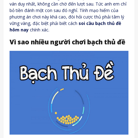
ván duy nhất, không cần chờ đến lượt sau. Tức anh em chỉ
bỏ tiền đánh một con sau đó nghỉ. Tính mạo hiểm của
phương án chơi này khá cao, đòi hỏi cược thủ phải tâm lý
vững vàng, đặc biệt phải biết cách
soi cầu bạch thủ đề
hôm nay
chính xác.
Vì sao nhiều người chơi bạch thủ đề