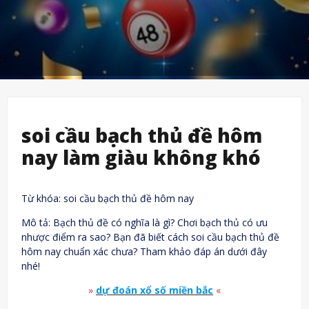
soi cầu bạch thủ đề hôm
nay làm giàu không khó
Từ khóa: soi cầu bạch thủ đề hôm nay
Mô tả: Bạch thủ đề có nghĩa là gì? Chơi bạch thủ có ưu
nhược điểm ra sao? Bạn đã biết cách soi cầu bạch thủ đề
hôm nay chuẩn xác chưa? Tham khảo đáp án dưới đây
nhé!
»
dự đoán xổ số miền bắc
«