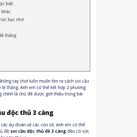
ặc biệt
í khác
thức bạc nhớ
 dễ thắng
Những tay chơi luôn muốn tìm ra cách soi cầu
ỷ lệ thắng. Anh em có thể kết hợp 2 phương
g chính là chủ đề được giới thiệu trong bài
ầu độc thủ 3 càng
ra các dự đoán về các con số. Anh em có thể
hủ đề
soi cầu độc thủ đề 3 càng
đều có sức