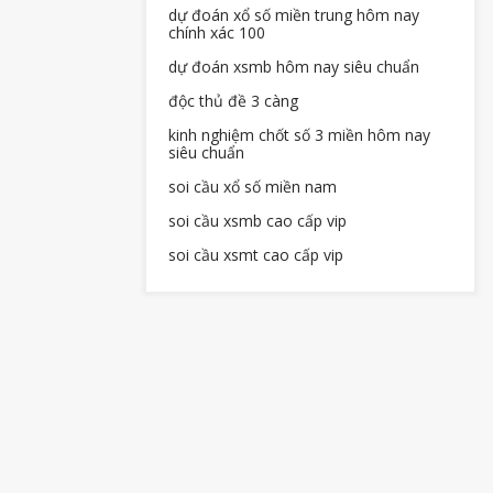
dự đoán xổ số miền trung hôm nay
chính xác 100
dự đoán xsmb hôm nay siêu chuẩn
độc thủ đề 3 càng
kinh nghiệm chốt số 3 miền hôm nay
siêu chuẩn
soi cầu xổ số miền nam
soi cầu xsmb cao cấp vip
soi cầu xsmt cao cấp vip