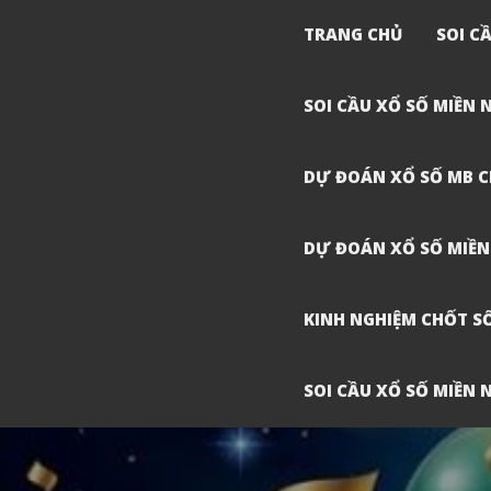
Skip
to
TRANG CHỦ
SOI C
content
SOI CẦU XỔ SỐ MIỀN 
DỰ ĐOÁN XỔ SỐ MB C
DỰ ĐOÁN XỔ SỐ MIỀN
KINH NGHIỆM CHỐT SỐ
SOI CẦU XỔ SỐ MIỀN 