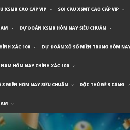
ẦU XSMB CAO CẤP VIP
SOI CẦU XSMT CAO CẤP VIP
NAM
DỰ ĐOÁN XSMB HÔM NAY SIÊU CHUẨN
HÍNH XÁC 100
DỰ ĐOÁN XỔ SỐ MIỀN TRUNG HÔM NAY
 NAM HÔM NAY CHÍNH XÁC 100
 3 MIỀN HÔM NAY SIÊU CHUẨN
ĐỘC THỦ ĐỀ 3 CÀNG
NAM