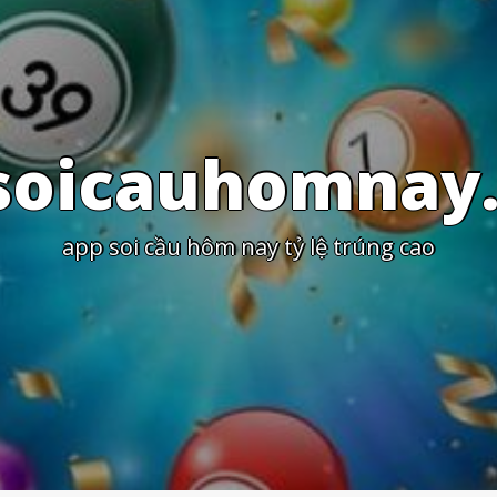
s
o
i
c
a
u
h
o
m
n
a
y
a
p
p
s
o
i
c
ầ
u
h
ô
m
n
a
y
t
ỷ
l
ệ
t
r
ú
n
g
c
a
o