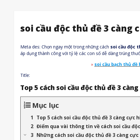
soi cầu độc thủ đề 3 càng
Meta des: Chọn ngay một trong những cách
soi cầu độc t
áp dụng thành công với tỷ lệ các con số dễ dàng trúng thư
»
soi cầu bạch thủ đề
Title:
Top 5 cách soi cầu độc thủ đề 3 càng
Mục lục
Top 5 cách soi cầu độc thủ đề 3 càng cực h
Điểm qua vài thông tin về cách soi cầu độ
Những cách soi cầu độc thủ đề 3 càng cực