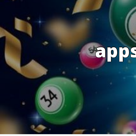
a
p
p