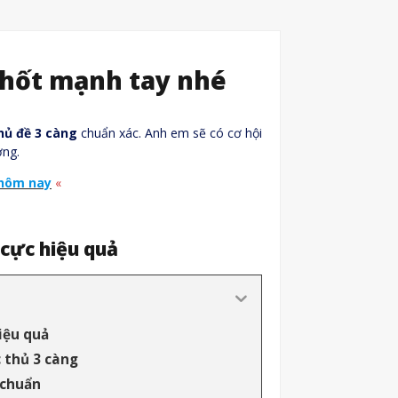
 chốt mạnh tay nhé
hủ đề 3 càng
chuẩn xác. Anh em sẽ có cơ hội
ởng.
 hôm nay
«
 cực hiệu quả
iệu quả
c thủ 3 càng
 chuẩn