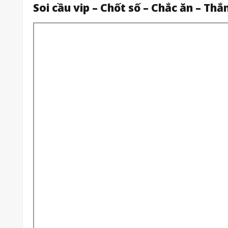
Soi cầu vip – Chốt số – Chắc ăn – Thắ