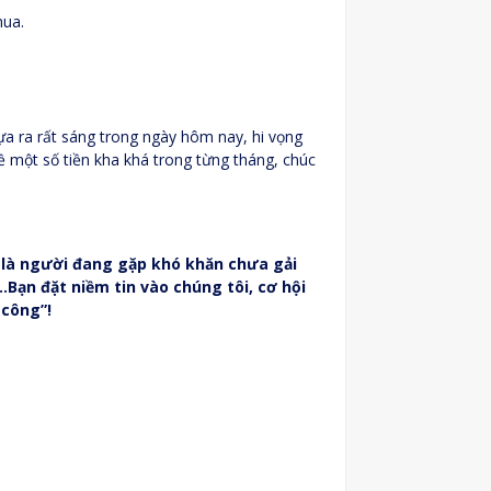
hua.
ựa ra rất sáng trong ngày hôm nay, hi vọng
ề một số tiền kha khá trong từng tháng, chúc
 là người đang gặp khó khăn chưa gải
i..Bạn đặt niềm tin vào chúng tôi, cơ hội
h công”!