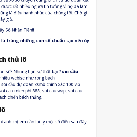
 được rất nhiều người tin tưởng vì họ đã làm
cũng là điều hạnh phúc của chúng tôi. Chờ gì
ây giờ.
y Số Nhận Tiền!!
là trúng những con số chuẩn tạo nên úy
ch thủ lô
on số? Nhưng bạn sợ thất bại ?
soi cầu
nhiều webise như,rong bach
, soi cầu dự đoán xsmb chính xác 100 vip
oi cau mien phi 888, soi cau wap, soi cau
ách chiến bách thắng.
lô
hì anh chị em cần lưu ý một số điền sau đây.