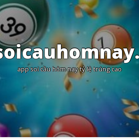
s
o
i
c
a
u
h
o
m
n
a
y
a
p
p
s
o
i
c
ầ
u
h
ô
m
n
a
y
t
ỷ
l
ệ
t
r
ú
n
g
c
a
o