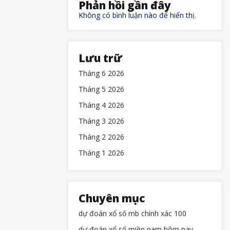
Phản hồi gần đây
Không có bình luận nào để hiển thị.
Lưu trữ
Tháng 6 2026
Tháng 5 2026
Tháng 4 2026
Tháng 3 2026
Tháng 2 2026
Tháng 1 2026
Chuyên mục
dự đoán xổ số mb chính xác 100
dự đoán xổ số miền nam hôm nay