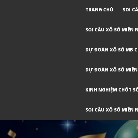
Skip
to
TRANG CHỦ
SOI C
content
SOI CẦU XỔ SỐ MIỀN 
DỰ ĐOÁN XỔ SỐ MB C
DỰ ĐOÁN XỔ SỐ MIỀN
KINH NGHIỆM CHỐT SỐ
SOI CẦU XỔ SỐ MIỀN 