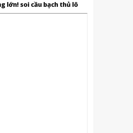
ng lớn!
soi cầu bạch thủ lô