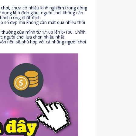
chơi, chưa có nhiều kinh nghiệm trong dòng
 dụng khá đơn giản, người chơi không cần
thành công nhất định.
p số đẹp mà không cần mất quá nhiều thời
ng thưởng của mình từ 1/100 lên 6/100. Chính
c người chơi lựa chọn nhiều nhất.
vốn nên sẽ phù hợp với cả những người chơi