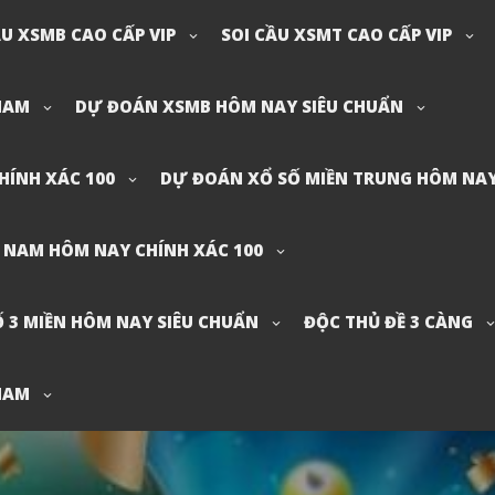
ẦU XSMB CAO CẤP VIP
SOI CẦU XSMT CAO CẤP VIP
NAM
DỰ ĐOÁN XSMB HÔM NAY SIÊU CHUẨN
HÍNH XÁC 100
DỰ ĐOÁN XỔ SỐ MIỀN TRUNG HÔM NAY
 NAM HÔM NAY CHÍNH XÁC 100
 3 MIỀN HÔM NAY SIÊU CHUẨN
ĐỘC THỦ ĐỀ 3 CÀNG
NAM