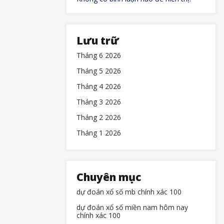
Lưu trữ
Tháng 6 2026
Tháng 5 2026
Tháng 4 2026
Tháng 3 2026
Tháng 2 2026
Tháng 1 2026
Chuyên mục
dự đoán xổ số mb chính xác 100
dự đoán xổ số miền nam hôm nay
chính xác 100