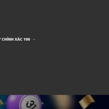
 CHÍNH XÁC 100