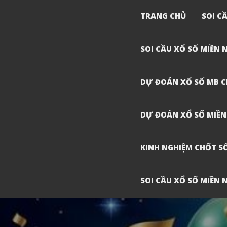
Skip
to
TRANG CHỦ
SOI C
content
SOI CẦU XỔ SỐ MIỀN 
DỰ ĐOÁN XỔ SỐ MB C
DỰ ĐOÁN XỔ SỐ MIỀN
KINH NGHIỆM CHỐT SỐ
SOI CẦU XỔ SỐ MIỀN 