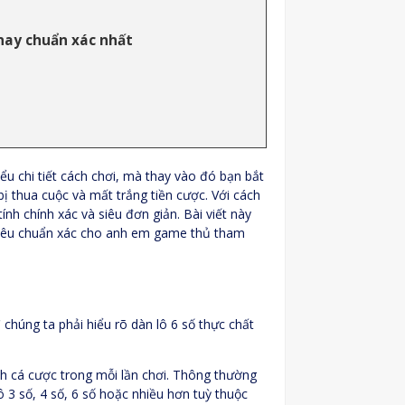
 nay chuẩn xác nhất
iểu chi tiết cách chơi, mà thay vào đó bạn bắt
bị thua cuộc và mất trắng tiền cược. Với cách
nh chính xác và siêu đơn giản. Bài viết này
iêu chuẩn xác cho anh em game thủ tham
ì chúng ta phải hiểu rõ dàn lô 6 số thực chất
nh cá cược trong mỗi lần chơi. Thông thường
ô 3 số, 4 số, 6 số hoặc nhiều hơn tuỳ thuộc