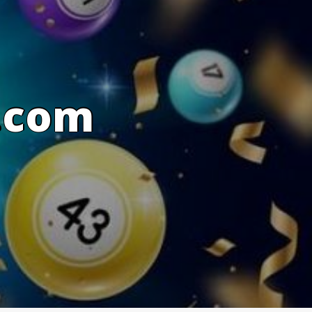
.
c
o
m