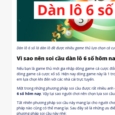
Dàn lô 6 số là dàn lô đề được nhiều game thủ lựa chọn cá c
Vì sao nên soi cầu dàn lô 6 số hôm n
Nếu bạn là game thủ mới gia nhập dòng game cá cược đổi t
dòng game cá cược xổ số. Hiện nay dòng game này là 1 
em lựa chọn khi đến với các nhà cái trực tuyến.
Một trong những phương pháp soi cầu được rất nhiều anh
6 số hôm nay
. Vậy tại sao người chơi nên chọn lựa soi c
Tất nhiên phương pháp soi cầu này mang lại cho người chơ
pháp nào cũng có thể mang lại. Sau đây sẽ là những ưu điể
phương pháp soi cầu này nhé: