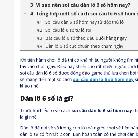
Vì sao nên soi cầu dàn lô 6 số hôm nay?
Tổng hợp một số cách soi cầu lô 6 số hôm
Soi cầu dàn 6 số hôm nay từ độc thủ lô
Soi cầu lô 6 số từ lô rơi
Bắt cầu lô 6 số theo đầu đuôi hàng ngày
Dàn lô 6 số cực chuẩn theo chạm ngày
Khi tiến hành chơi lô đề thì có khá nhiều người không tìm h
tay vào chơi ngay. Điều này khiến cho rất nhiều người chơi 
soi cầu dàn lô 6 số được đông đảo game thủ lựa chọn bởi tí
sẽ mang đến một số cách
soi cầu dàn lô 6 số hôm nay
s
khảo nhé.
Dàn lô 6 số là gì?
Trước khi hiểu rõ về cách
soi cầu dàn lô 6 số hôm nay
th
là gì nhé.
Dàn lô để nói về số lượng con lô mà người chơi sẽ tiến hà
dàn lô sẽ có ít nhất 2 con. Bạn hoàn toàn có thể chơi dàn l