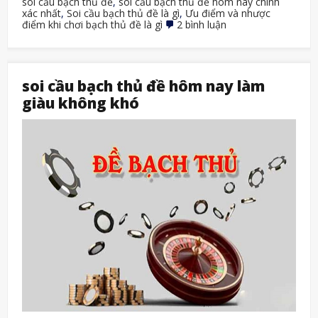
soi cầu bạch thủ đề
,
soi cầu bạch thủ đề hôm nay chính
xác nhất
,
Soi cầu bạch thủ đề là gì
,
Ưu điểm và nhược
ở
điểm khi chơi bạch thủ đề là gì
2 bình luận
soi
cầu
bạch
thủ
đề
soi cầu bạch thủ đề hôm nay làm
hôm
giàu không khó
nay
chính
xác
nhất