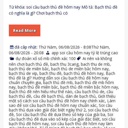
Từ khóa: soi cầu bạch thủ đề hôm nay Mô tả: Bạch thủ đề
có nghĩa là gì? Chơi bạch thủ có
Read More
đã câp nhật:
Thứ Năm, 06/08/2026 - 8:08Thứ Năm,
06/08/2026 - 20:08
app soi cầu hôm nay tỷ lệ trúng cao
dự đoán xổ số mb chính xác 100
Ai nên và không
nên chơi bạch thủ đề
,
bach thu 3cang
,
bach thu de mb
,
bạch thủ de miền bắc
,
bạch thủ de miền bắc hôm nay
,
bạch thủ de vip
,
bach thu đề
,
bạch thủ đề hôm nay
,
Bạch
thủ đề là gì? Hướng dẫn soi cầu bạch thủ đề hôm nay
chuẩn chuyên gia
,
bạch thủ đề mb
,
bạch thủ đề mb hôm
nay
,
bạch thủ đề miền bắc
,
bạch thủ đề miền bắc hôm nay
,
Bạch thủ đề nên hiểu như thế nào
,
cầu bạch thủ de
,
cầu
bạch thủ đề
,
cầu đề bạch thủ
,
dàn de bạch thủ
,
Giới thiệu
một số cách soi cầu bạch thủ đề hôm nay chính xác
,
Làm
sao để soi cầu bạch thủ đề hôm nay chuẩn xác
,
Soi cầu
bạch thủ dựa vào giải đặc biệt ngày thứ 2
,
soi cầu bạch thủ
đề
,
Soi cầu bạch thủ đề dựa theo số kép của giải ba
,
Soi
cầu bạch thủ đề dựa vào số kép của giải đặc biệt
,
soi cầu
bạch thủ đề hôm nay
,
soi cầu bạch thủ đề hôm nay làm