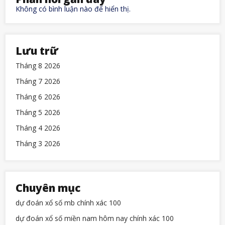
Không có bình luận nào để hiển thị.
Lưu trữ
Tháng 8 2026
Tháng 7 2026
Tháng 6 2026
Tháng 5 2026
Tháng 4 2026
Tháng 3 2026
Chuyên mục
dự đoán xổ số mb chính xác 100
dự đoán xổ số miền nam hôm nay chính xác 100