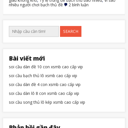
giàu không khó
,
Tỷ lệ trúng đề bạch thủ bao nhiêu
,
Vì sao
ở
nhiều người chơi bạch thủ đề
2 bình luận
soi
cầu
bạch
thủ
đề
SEARCH
hôm
nay
làm
giàu
không
khó
Bài viết mới
soi cầu dàn đề 10 con xsmb cao cấp vip
soi cầu bạch thủ lô xsmb cao cấp vip
soi cầu dàn đề 4 con xsmb cao cấp vip
soi cầu dàn lô 8 con xsmb cao cấp vip
soi cầu song thủ lô kép xsmb cao cấp vip
Phản hồi gần đây