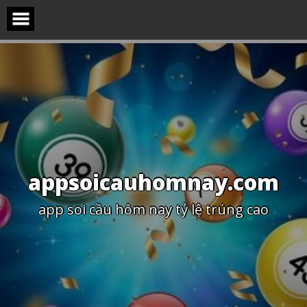
Skip
to
content
a
p
p
s
o
i
c
a
u
h
o
m
n
a
y
.
c
o
m
a
p
p
s
o
i
c
ầ
u
h
ô
m
n
a
y
t
ỷ
l
ệ
t
r
ú
n
g
c
a
o