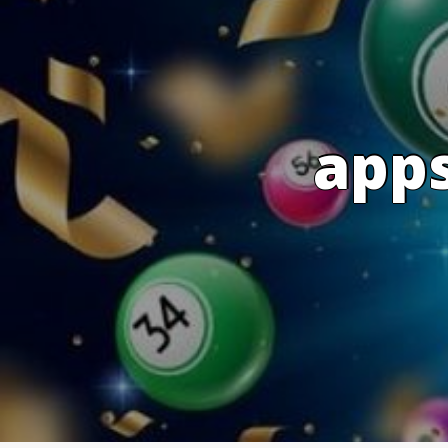
a
p
p