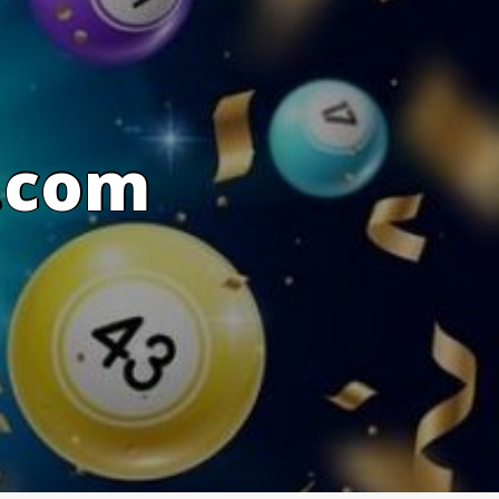
.
c
o
m