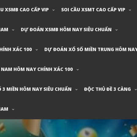
ẦU XSMB CAO CẤP VIP
SOI CẦU XSMT CAO CẤP VIP
NAM
DỰ ĐOÁN XSMB HÔM NAY SIÊU CHUẨN
HÍNH XÁC 100
DỰ ĐOÁN XỔ SỐ MIỀN TRUNG HÔM NAY
 NAM HÔM NAY CHÍNH XÁC 100
 3 MIỀN HÔM NAY SIÊU CHUẨN
ĐỘC THỦ ĐỀ 3 CÀNG
NAM