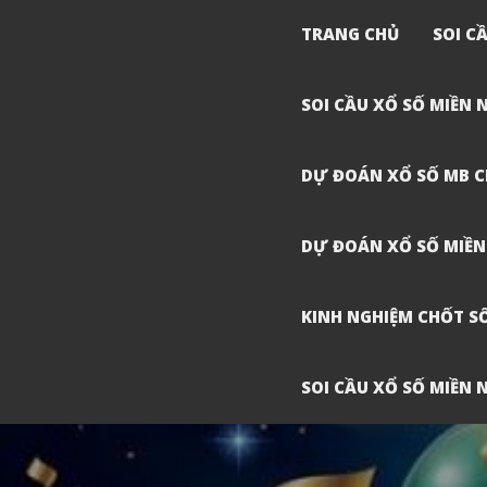
Skip
to
TRANG CHỦ
SOI C
content
SOI CẦU XỔ SỐ MIỀN 
DỰ ĐOÁN XỔ SỐ MB C
DỰ ĐOÁN XỔ SỐ MIỀN
KINH NGHIỆM CHỐT SỐ
SOI CẦU XỔ SỐ MIỀN 