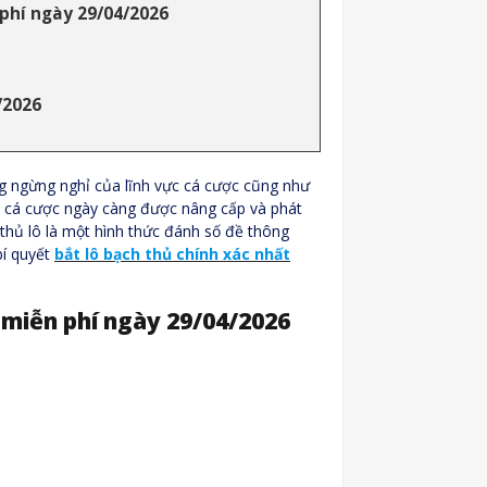
 phí ngày 29/04/2026
/2026
g ngừng nghỉ của lĩnh vực cá cược cũng như
h cá cược ngày càng được nâng cấp và phát
 thủ lô là một hình thức đánh số đề thông
bí quyết
bắt lô bạch thủ chính xác nhất
 miễn phí ngày 29/04/2026