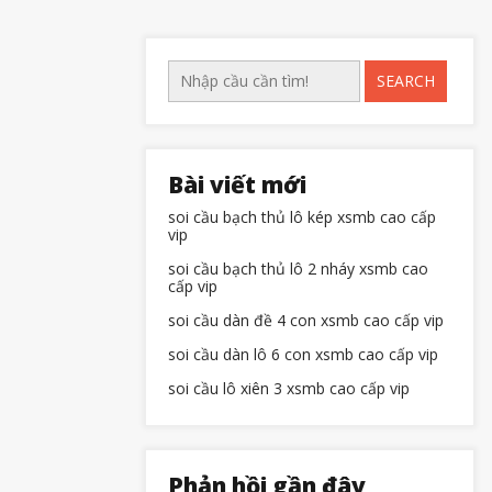
SEARCH
Bài viết mới
soi cầu bạch thủ lô kép xsmb cao cấp
vip
soi cầu bạch thủ lô 2 nháy xsmb cao
cấp vip
soi cầu dàn đề 4 con xsmb cao cấp vip
soi cầu dàn lô 6 con xsmb cao cấp vip
soi cầu lô xiên 3 xsmb cao cấp vip
Phản hồi gần đây