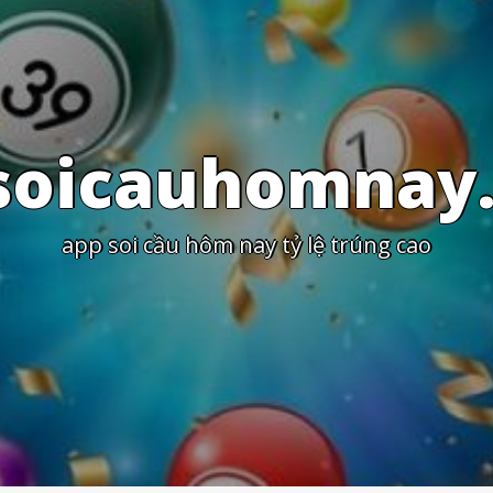
s
o
i
c
a
u
h
o
m
n
a
y
a
p
p
s
o
i
c
ầ
u
h
ô
m
n
a
y
t
ỷ
l
ệ
t
r
ú
n
g
c
a
o