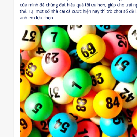
của mình để chúng đạt hiệu quả tối ưu hơn, giúp cho trải 
thể. Tại một số nhà cái cá cược hiện nay thì trò chơi số đề
anh em lựa chọn.