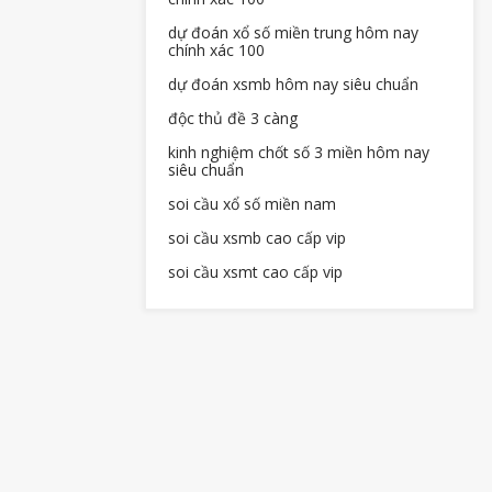
dự đoán xổ số miền trung hôm nay
chính xác 100
dự đoán xsmb hôm nay siêu chuẩn
độc thủ đề 3 càng
kinh nghiệm chốt số 3 miền hôm nay
siêu chuẩn
soi cầu xổ số miền nam
soi cầu xsmb cao cấp vip
soi cầu xsmt cao cấp vip