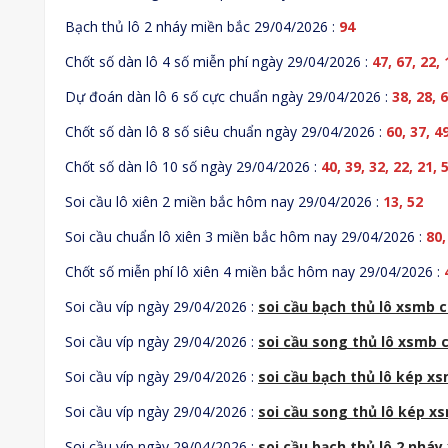
Bạch thủ lô 2 nháy miền bắc 29/04/2026 :
94
Chốt số dàn lô 4 số miễn phí ngày 29/04/2026 :
47, 67, 22, 
Dự đoán dàn lô 6 số cực chuẩn ngày 29/04/2026 :
38, 28, 6
Chốt số dàn lô 8 số siêu chuẩn ngày 29/04/2026 :
60, 37, 49
Chốt số dàn lô 10 số ngày 29/04/2026 :
40, 39, 32, 22, 21, 
Soi cầu lô xiên 2 miền bắc hôm nay 29/04/2026 :
13, 52
Soi cầu chuẩn lô xiên 3 miền bắc hôm nay 29/04/2026 :
80,
Chốt số miễn phí lô xiên 4 miền bắc hôm nay 29/04/2026 :
Soi cầu víp ngày 29/04/2026 :
soi cầu bạch thủ lô xsmb c
Soi cầu víp ngày 29/04/2026 :
soi cầu song thủ lô xsmb c
Soi cầu víp ngày 29/04/2026 :
soi cầu bạch thủ lô kép xs
Soi cầu víp ngày 29/04/2026 :
soi cầu song thủ lô kép x
Soi cầu víp ngày 29/04/2026 :
soi cầu bạch thủ lô 2 nháy