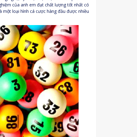
nghiệm của anh em đạt chất lượng tốt nhất có
 là một loại hình cá cược hàng đầu được nhiều