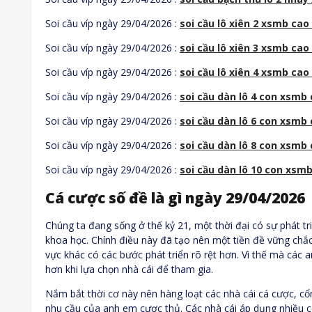
Soi cầu víp ngày 29/04/2026 :
soi cầu lô xiên 2 xsmb cao
Soi cầu víp ngày 29/04/2026 :
soi cầu lô xiên 3 xsmb cao
Soi cầu víp ngày 29/04/2026 :
soi cầu lô xiên 4 xsmb cao
Soi cầu víp ngày 29/04/2026 :
soi cầu dàn lô 4 con xsmb 
Soi cầu víp ngày 29/04/2026 :
soi cầu dàn lô 6 con xsmb 
Soi cầu víp ngày 29/04/2026 :
soi cầu dàn lô 8 con xsmb 
Soi cầu víp ngày 29/04/2026 :
soi cầu dàn lô 10 con xsmb
Cá cược số đề là gì ngày 29/04/2026
Chúng ta đang sống ở thế kỷ 21, một thời đại có sự phát t
khoa học. Chính điều này đã tạo nên một tiền đề vững chắc 
vực khác có các bước phát triển rõ rệt hơn. Vì thế mà các
hơn khi lựa chọn nhà cái để tham gia.
Nắm bắt thời cơ này nên hàng loạt các nhà cái cá cược, c
nhu cầu của anh em cược thủ. Các nhà cái áp dụng nhiều c