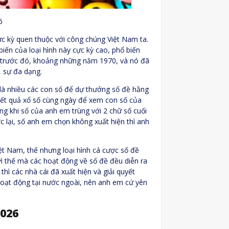
6
cực kỳ quen thuộc với công chúng Việt Nam ta.
biến của loại hình này cực kỳ cao, phổ biến
âu trước đó, khoảng những năm 1970, và nó đã
, sự đa dạng.
 là nhiều các con số để dự thưởng số đề hằng
kết quả xổ số cùng ngày để xem con số của
g khi số của anh em trùng với 2 chữ số cuối
c lại, số anh em chọn không xuất hiện thì anh
iệt Nam, thế nhưng loại hình cá cược số đề
ì thế mà các hoạt động về số đề đều diễn ra
thì các nhà cái đã xuất hiện và giải quyết
hoạt động tại nước ngoài, nên anh em cứ yên
2026