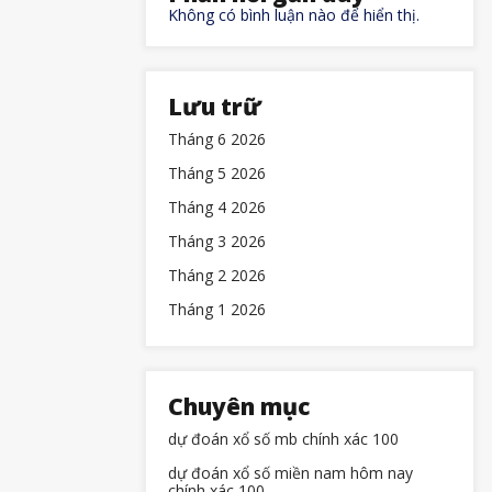
Không có bình luận nào để hiển thị.
Lưu trữ
Tháng 6 2026
Tháng 5 2026
Tháng 4 2026
Tháng 3 2026
Tháng 2 2026
Tháng 1 2026
Chuyên mục
dự đoán xổ số mb chính xác 100
dự đoán xổ số miền nam hôm nay
chính xác 100