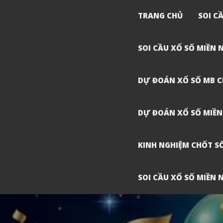
Skip
to
TRANG CHỦ
SOI C
content
SOI CẦU XỔ SỐ MIỀN 
DỰ ĐOÁN XỔ SỐ MB C
DỰ ĐOÁN XỔ SỐ MIỀN
KINH NGHIỆM CHỐT SỐ
SOI CẦU XỔ SỐ MIỀN 