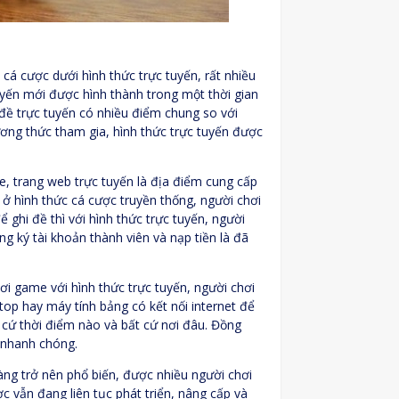
cá cược dưới hình thức trực tuyến, rất nhiều
uyến mới được hình thành trong một thời gian
 đề trực tuyến có nhiều điểm chung so với
ương thức tham gia, hình thức trực tuyến được
e, trang web trực tuyến là địa điểm cung cấp
 ở hình thức cá cược truyền thống, người chơi
ể ghi đề thì với hình thức trực tuyến, người
g ký tài khoản thành viên và nạp tiền là đã
ơi game với hình thức trực tuyến, người chơi
top hay máy tính bảng có kết nối internet để
 cứ thời điểm nào và bất cứ nơi đâu. Đồng
n nhanh chóng.
càng trở nên phổ biến, được nhiều người chơi
ợc vẫn đang liên tục phát triển, nâng cấp và