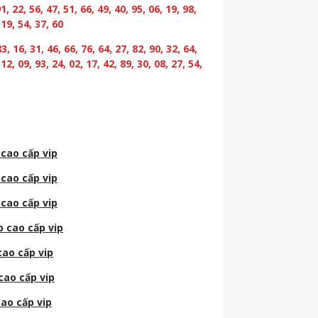
1, 22, 56, 47, 51, 66, 49, 40, 95, 06, 19, 98,
 19, 54, 37, 60
83, 16, 31, 46, 66, 76, 64, 27, 82, 90, 32, 64,
 12, 09, 93, 24, 02, 17, 42, 89, 30, 08, 27, 54,
 cao cấp vip
 cao cấp vip
 cao cấp vip
b cao cấp vip
cao cấp vip
cao cấp vip
ao cấp vip