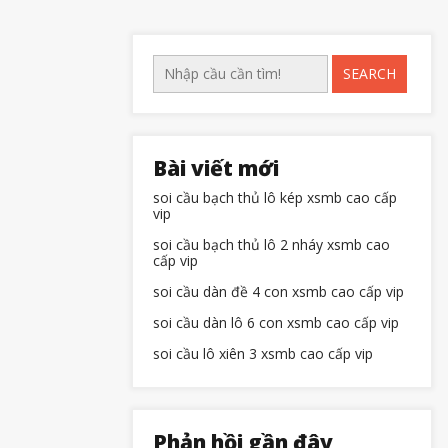
SEARCH
Bài viết mới
soi cầu bạch thủ lô kép xsmb cao cấp
vip
soi cầu bạch thủ lô 2 nháy xsmb cao
cấp vip
soi cầu dàn đề 4 con xsmb cao cấp vip
soi cầu dàn lô 6 con xsmb cao cấp vip
soi cầu lô xiên 3 xsmb cao cấp vip
Phản hồi gần đây