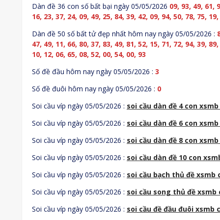
Dàn đề 36 con số bất bại ngày 05/05/2026
09, 93, 49, 61, 9
16, 23, 37, 24, 09, 49, 25, 84, 39, 42, 09, 94, 50, 78, 75, 19,
Dàn đề 50 số bất tử đẹp nhất hôm nay ngày 05/05/2026 :
47, 49, 11, 66, 80, 37, 83, 49, 81, 52, 15, 71, 72, 94, 39, 89,
10, 12, 06, 65, 08, 52, 00, 54, 00, 93
Số đề đầu hôm nay ngày 05/05/2026 :
3
Số đề đuôi hôm nay ngày 05/05/2026 :
0
Soi cầu víp ngày 05/05/2026 :
soi cầu dàn đề 4 con xsmb
Soi cầu víp ngày 05/05/2026 :
soi cầu dàn đề 6 con xsmb
Soi cầu víp ngày 05/05/2026 :
soi cầu dàn đề 8 con xsmb
Soi cầu víp ngày 05/05/2026 :
soi cầu dàn đề 10 con xsm
Soi cầu víp ngày 05/05/2026 :
soi cầu bạch thủ đề xsmb 
Soi cầu víp ngày 05/05/2026 :
soi cầu song thủ đề xsmb 
Soi cầu víp ngày 05/05/2026 :
soi cầu đề đầu đuôi xsmb c