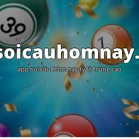
s
o
i
c
a
u
h
o
m
n
a
y
a
p
p
s
o
i
c
ầ
u
h
ô
m
n
a
y
t
ỷ
l
ệ
t
r
ú
n
g
c
a
o