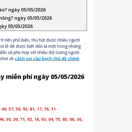
ào? ngày 05/05/2026
không? ngày 05/05/2026
gày 05/05/2026
trở nên phổ biến, thu hút được nhiều người
hơi lô đề được biết đến là một trong những
 dẫn và phù hợp với nhiều đối tượng người
 chơi về
cách soi cầu bạch thủ đề chính
ay miễn phí ngày 05/05/2026
 49, 57, 56, 93, 81, 17, 76, 11
96, 30, 20, 71, 92, 16, 63, 04, 75, 85, 06, 30,