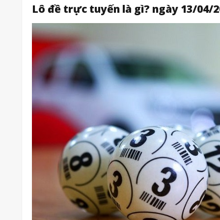
Lô đề trực tuyến là gì? ngày 13/04/