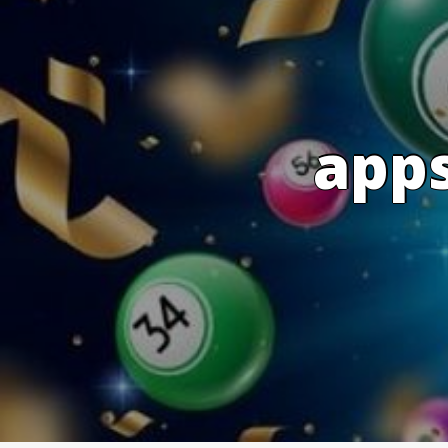
a
p
p