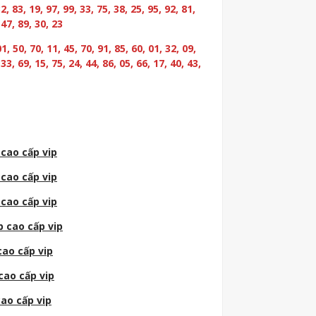
2, 83, 19, 97, 99, 33, 75, 38, 25, 95, 92, 81,
 47, 89, 30, 23
01, 50, 70, 11, 45, 70, 91, 85, 60, 01, 32, 09,
 33, 69, 15, 75, 24, 44, 86, 05, 66, 17, 40, 43,
 cao cấp vip
 cao cấp vip
 cao cấp vip
b cao cấp vip
cao cấp vip
cao cấp vip
ao cấp vip