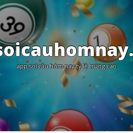
s
o
i
c
a
u
h
o
m
n
a
y
a
p
p
s
o
i
c
ầ
u
h
ô
m
n
a
y
t
ỷ
l
ệ
t
r
ú
n
g
c
a
o