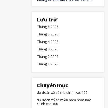
Lưu trữ
Tháng 6 2026
Tháng 5 2026
Tháng 4 2026
Tháng 3 2026
Tháng 2 2026
Tháng 1 2026
Chuyên mục
dự đoán xổ số mb chính xác 100
dự đoán xổ số miền nam hôm nay
chính xác 100