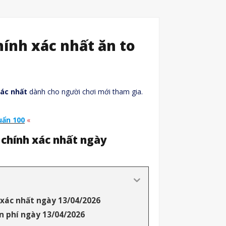
hính xác nhất ăn to
xác nhất
dành cho người chơi mới tham gia.
uẩn 100
«
 chính xác nhất ngày
 xác nhất ngày 13/04/2026
n phí ngày 13/04/2026