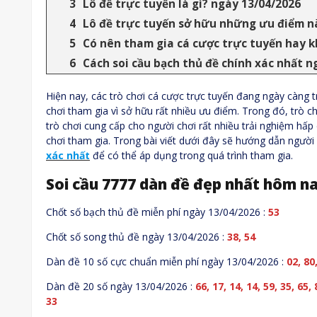
Lô đề trực tuyến là gì? ngày 13/04/2026
Lô đề trực tuyến sở hữu những ưu điểm n
Có nên tham gia cá cược trực tuyến hay 
Cách soi cầu bạch thủ đề chính xác nhất n
Hiện nay, các trò chơi cá cược trực tuyến đang ngày càng 
chơi tham gia vì sở hữu rất nhiều ưu điểm. Trong đó, trò c
trò chơi cung cấp cho người chơi rất nhiều trải nghiệm hấp
chơi tham gia. Trong bài viết dưới đây sẽ hướng dẫn người
xác nhất
để có thể áp dụng trong quá trình tham gia.
Soi cầu 7777 dàn đề đẹp nhất hôm n
Chốt số bạch thủ đề miễn phí ngày 13/04/2026 :
53
Chốt số song thủ đề ngày 13/04/2026 :
38, 54
Dàn đề 10 số cực chuẩn miễn phí ngày 13/04/2026 :
02, 80,
Dàn đề 20 số ngày 13/04/2026 :
66, 17, 14, 14, 59, 35, 65, 
33