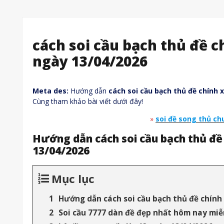
cách soi cầu bạch thủ đề c
ngày 13/04/2026
Meta des:
Hướng dẫn
cách soi cầu bạch thủ đề chính 
Cùng tham khảo bài viết dưới đây!
»
soi đề song thủ ch
Hướng dẫn cách soi cầu bạch thủ đề
13/04/2026
Mục lục
Hướng dẫn cách soi cầu bạch thủ đề chính
Soi cầu 7777 dàn đề đẹp nhất hôm nay miễ