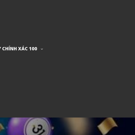
 CHÍNH XÁC 100