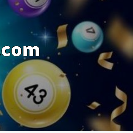
.
c
o
m