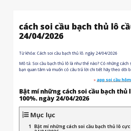
cách soi cầu bạch thủ lô c
24/04/2026
Từ khóa: Cách soi cầu bạch thủ lô. ngày 24/04/2026
Mô tả: Soi cầu bạch thủ lô là như thế nào? Có những cách 
bạn quan tâm và muốn có câu trả lời chi tiết hãy theo dõi bà
»
app soi cầu hôm
Bật mí những cách soi cầu bạch thủ 
100%. ngày 24/04/2026
Mục lục
Bật mí những cách soi cầu bạch thủ lô cực