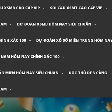
ẦU XSMB CAO CẤP VIP
SOI CẦU XSMT CAO CẤP VIP
NAM
DỰ ĐOÁN XSMB HÔM NAY SIÊU CHUẨN
HÍNH XÁC 100
DỰ ĐOÁN XỔ SỐ MIỀN TRUNG HÔM NAY
 NAM HÔM NAY CHÍNH XÁC 100
 3 MIỀN HÔM NAY SIÊU CHUẨN
ĐỘC THỦ ĐỀ 3 CÀNG
NAM