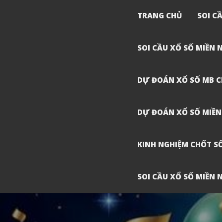
Skip
to
TRANG CHỦ
SOI C
content
SOI CẦU XỔ SỐ MIỀN 
DỰ ĐOÁN XỔ SỐ MB C
DỰ ĐOÁN XỔ SỐ MIỀN
KINH NGHIỆM CHỐT SỐ
SOI CẦU XỔ SỐ MIỀN 