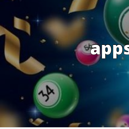
a
p
p