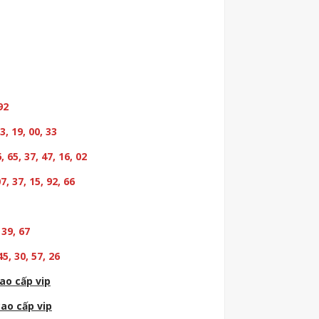
92
3, 19, 00, 33
, 65, 37, 47, 16, 02
07, 37, 15, 92, 66
 39, 67
45, 30, 57, 26
ao cấp vip
ao cấp vip