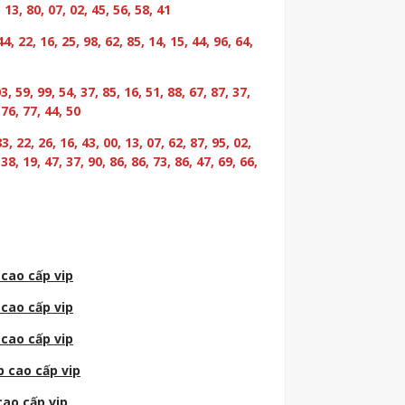
 13, 80, 07, 02, 45, 56, 58, 41
44, 22, 16, 25, 98, 62, 85, 14, 15, 44, 96, 64,
3, 59, 99, 54, 37, 85, 16, 51, 88, 67, 87, 37,
 76, 77, 44, 50
83, 22, 26, 16, 43, 00, 13, 07, 62, 87, 95, 02,
 38, 19, 47, 37, 90, 86, 86, 73, 86, 47, 69, 66,
 cao cấp vip
 cao cấp vip
 cao cấp vip
b cao cấp vip
cao cấp vip