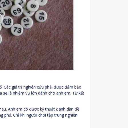
ố. Các giá trị nghiên cứu phải được đảm bảo
a sẽ là nhiệm vụ lớn dành cho anh em. Từ kết
nhau. Anh em có được kỹ thuật đánh dàn đề
 phú. Chỉ khi người chơi tập trung nghiên