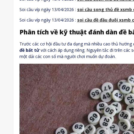
Soi cầu víp ngày 13/04/2026 :
soi cầu song thủ đề xsmb 
Soi cầu víp ngày 13/04/2026 :
soi cầu đề đầu đuôi xsmb c
Phân tích về kỹ thuật đánh dàn đề b
Trước các cơ hội đầu tư đa dạng mà nhiều cao thủ hướng 
đề bất tử
với cách áp dụng riêng. Nguyên tắc đi trên các s
một dải các con số mà người chơi muốn dự đoán.