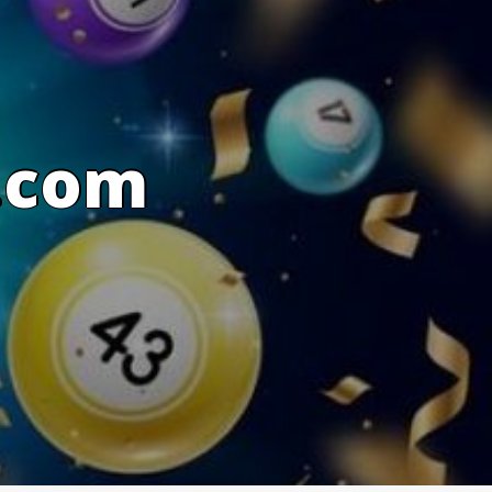
.
c
o
m