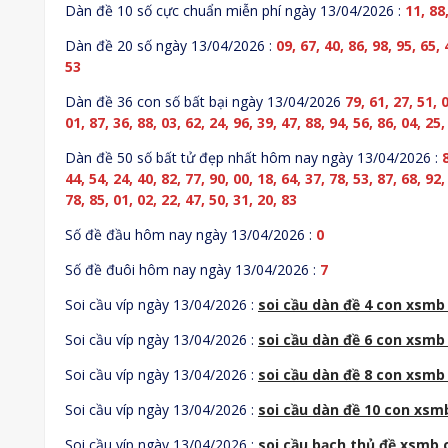
Dàn đề 10 số cực chuẩn miễn phí ngày 13/04/2026 :
11, 88,
Dàn đề 20 số ngày 13/04/2026 :
09, 67, 40, 86, 98, 95, 65, 
53
Dàn đề 36 con số bất bại ngày 13/04/2026
79, 61, 27, 51, 0
01, 87, 36, 88, 03, 62, 24, 96, 39, 47, 88, 94, 56, 86, 04, 25,
Dàn đề 50 số bất tử đẹp nhất hôm nay ngày 13/04/2026 :
44, 54, 24, 40, 82, 77, 90, 00, 18, 64, 37, 78, 53, 87, 68, 92,
78, 85, 01, 02, 22, 47, 50, 31, 20, 83
Số đề đầu hôm nay ngày 13/04/2026 :
0
Số đề đuôi hôm nay ngày 13/04/2026 :
7
Soi cầu víp ngày 13/04/2026 :
soi cầu dàn đề 4 con xsmb
Soi cầu víp ngày 13/04/2026 :
soi cầu dàn đề 6 con xsmb
Soi cầu víp ngày 13/04/2026 :
soi cầu dàn đề 8 con xsmb
Soi cầu víp ngày 13/04/2026 :
soi cầu dàn đề 10 con xsm
Soi cầu víp ngày 13/04/2026 :
soi cầu bạch thủ đề xsmb 