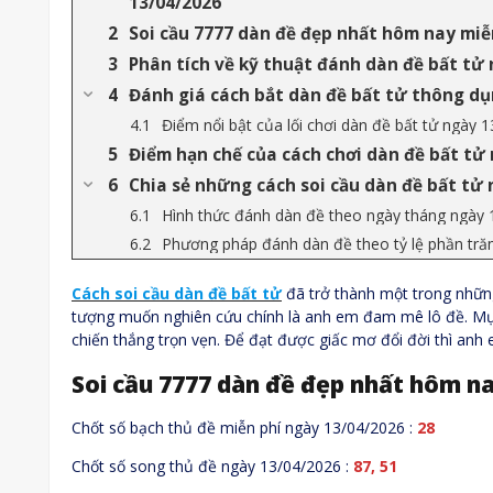
13/04/2026
Soi cầu 7777 dàn đề đẹp nhất hôm nay miễ
Phân tích về kỹ thuật đánh dàn đề bất tử
Đánh giá cách bắt dàn đề bất tử thông d
Điểm nổi bật của lối chơi dàn đề bất tử ngày 
Điểm hạn chế của cách chơi dàn đề bất tử
Chia sẻ những cách soi cầu dàn đề bất tử
Hình thức đánh dàn đề theo ngày tháng ngày 
Phương pháp đánh dàn đề theo tỷ lệ phần tr
Cách soi cầu dàn đề bất tử
đã trở thành một trong nhữn
tượng muốn nghiên cứu chính là anh em đam mê lô đề. Mục
chiến thắng trọn vẹn. Để đạt được giấc mơ đổi đời thì anh 
Soi cầu 7777 dàn đề đẹp nhất hôm n
Chốt số bạch thủ đề miễn phí ngày 13/04/2026 :
28
Chốt số song thủ đề ngày 13/04/2026 :
87, 51