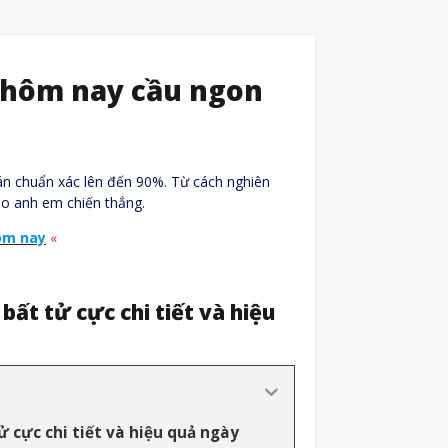
ử hôm nay cầu ngon
án chuẩn xác lên đến 90%. Từ cách nghiên
ho anh em chiến thắng.
ôm nay
«
ất tử cực chi tiết và hiệu
 cực chi tiết và hiệu quả ngày