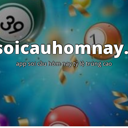
s
o
i
c
a
u
h
o
m
n
a
y
a
p
p
s
o
i
c
ầ
u
h
ô
m
n
a
y
t
ỷ
l
ệ
t
r
ú
n
g
c
a
o