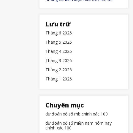
Lưu trữ
Tháng 6 2026
Tháng 5 2026
Tháng 4 2026
Tháng 3 2026
Tháng 2 2026
Tháng 1 2026
Chuyên mục
dự đoán xổ số mb chính xác 100
dự đoán xổ số miền nam hôm nay
chính xác 100