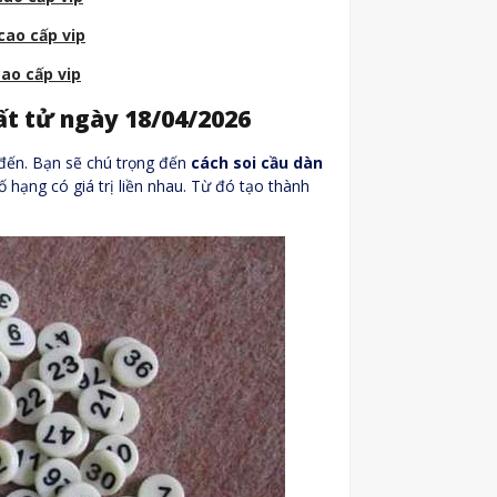
cao cấp vip
ao cấp vip
ất tử ngày 18/04/2026
đến. Bạn sẽ chú trọng đến
cách soi cầu dàn
ố hạng có giá trị liền nhau. Từ đó tạo thành