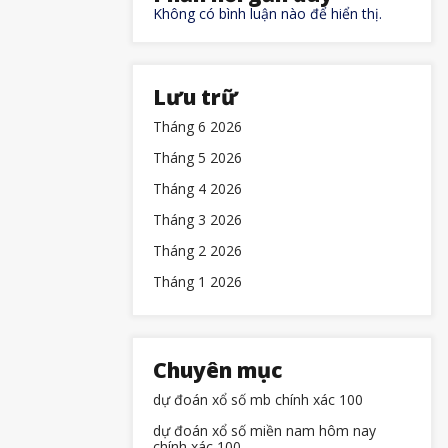
Không có bình luận nào để hiển thị.
Lưu trữ
Tháng 6 2026
Tháng 5 2026
Tháng 4 2026
Tháng 3 2026
Tháng 2 2026
Tháng 1 2026
Chuyên mục
dự đoán xổ số mb chính xác 100
dự đoán xổ số miền nam hôm nay
chính xác 100