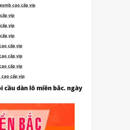
 xsmb cao cấp vip
 cấp vip
 cấp vip
 cấp vip
cao cấp vip
cao cấp vip
cao cấp vip
 cao cấp vip
 cầu dàn lô miền bắc. ngày