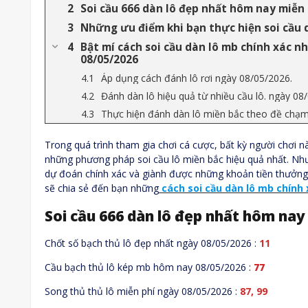
Soi cầu 666 dàn lô đẹp nhất hôm nay miễn
Những ưu điểm khi bạn thực hiện soi cầu 
Bật mí cách soi cầu dàn lô mb chính xác n
08/05/2026
Áp dụng cách đánh lô rơi ngày 08/05/2026.
Đánh dàn lô hiệu quả từ nhiều cầu lô. ngày 08
Thực hiện đánh dàn lô miền bắc theo đề chạm
Trong quá trình tham gia chơi cá cược, bất kỳ người chơ
những phương pháp soi cầu lô miền bắc hiệu quả nhất. Như
dự đoán chính xác và giành được những khoản tiền thưởng s
sẽ chia sẻ đến bạn những
cách soi cầu dàn lô mb chính
Soi cầu 666 dàn lô đẹp nhất hôm nay
Chốt số bạch thủ lô đẹp nhất ngày 08/05/2026 :
11
Cầu bạch thủ lô kép mb hôm nay 08/05/2026 :
77
Song thủ thủ lô miễn phí ngày 08/05/2026 :
87, 99