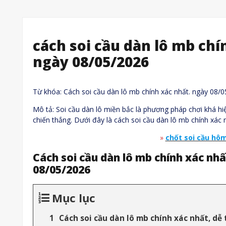
cách soi cầu dàn lô mb chí
ngày 08/05/2026
Từ khóa: Cách soi cầu dàn lô mb chính xác nhất. ngày 08/
Mô tả: Soi cầu dàn lô miền bắc là phương pháp chơi khá hi
chiến thắng. Dưới đây là cách soi cầu dàn lô mb chính xác 
»
chốt soi cầu hô
Cách soi cầu dàn lô mb chính xác nhấ
08/05/2026
Mục lục
Cách soi cầu dàn lô mb chính xác nhất, dễ