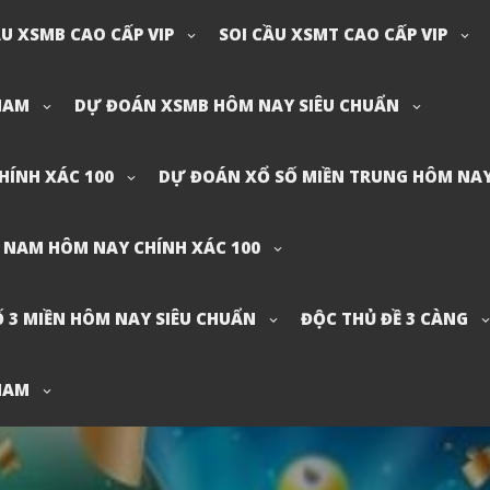
ẦU XSMB CAO CẤP VIP
SOI CẦU XSMT CAO CẤP VIP
NAM
DỰ ĐOÁN XSMB HÔM NAY SIÊU CHUẨN
HÍNH XÁC 100
DỰ ĐOÁN XỔ SỐ MIỀN TRUNG HÔM NAY
 NAM HÔM NAY CHÍNH XÁC 100
 3 MIỀN HÔM NAY SIÊU CHUẨN
ĐỘC THỦ ĐỀ 3 CÀNG
NAM