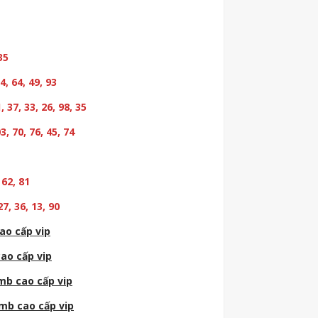
35
4, 64, 49, 93
, 37, 33, 26, 98, 35
03, 70, 76, 45, 74
 62, 81
27, 36, 13, 90
ao cấp vip
ao cấp vip
mb cao cấp vip
smb cao cấp vip