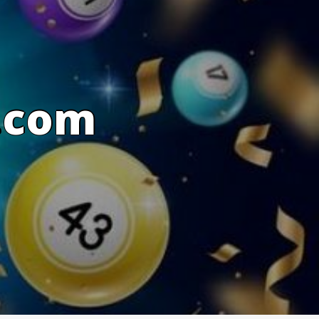
.
c
o
m