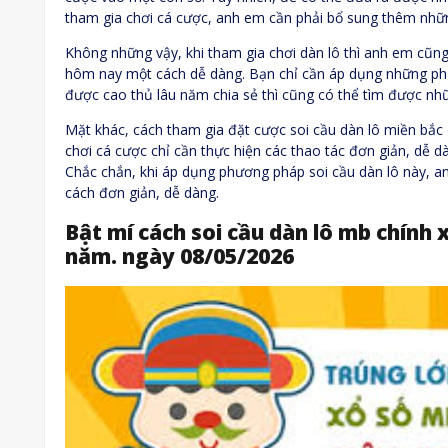
tham gia chơi cá cược, anh em cần phải bổ sung thêm nhữn
Không những vậy, khi tham gia chơi dàn lô thì anh em cũng
hôm nay một cách dễ dàng. Bạn chỉ cần áp dụng những phư
được cao thủ lâu năm chia sẻ thì cũng có thể tìm được n
Mặt khác, cách tham gia đặt cược soi cầu dàn lô miền bắ
chơi cá cược chỉ cần thực hiện các thao tác đơn giản, dễ 
Chắc chắn, khi áp dụng phương pháp soi cầu dàn lô này, a
cách đơn giản, dễ dàng.
Bật mí cách soi cầu dàn lô mb chính 
năm. ngày 08/05/2026