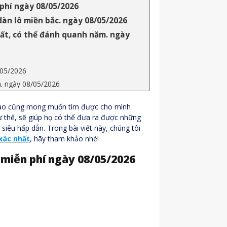
 phí ngày 08/05/2026
dàn lô miền bắc. ngày 08/05/2026
hất, có thể đánh quanh năm. ngày
/05/2026
. ngày 08/05/2026
i nào cũng mong muốn tìm được cho mình
 thế, sẽ giúp họ có thể đưa ra được những
iêu hấp dẫn. Trong bài viết này, chúng tôi
 xác nhất
, hãy tham khảo nhé!
 miễn phí ngày 08/05/2026