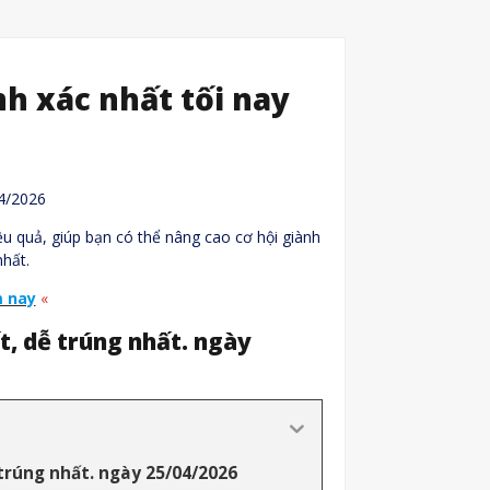
nh xác nhất tối nay
04/2026
ệu quả, giúp bạn có thể nâng cao cơ hội giành
nhất.
m nay
«
t, dễ trúng nhất. ngày
 trúng nhất. ngày 25/04/2026