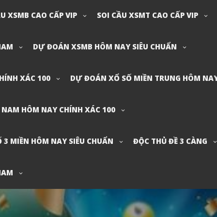
ẦU XSMB CAO CẤP VIP
SOI CẦU XSMT CAO CẤP VIP
NAM
DỰ ĐOÁN XSMB HÔM NAY SIÊU CHUẨN
HÍNH XÁC 100
DỰ ĐOÁN XỔ SỐ MIỀN TRUNG HÔM NAY
 NAM HÔM NAY CHÍNH XÁC 100
 3 MIỀN HÔM NAY SIÊU CHUẨN
ĐỘC THỦ ĐỀ 3 CÀNG
NAM