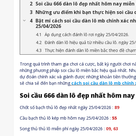
Soi cầu 666 dàn lô đẹp nhất hôm nay miễn
Những ưu điểm khi bạn thực hiện soi cầu 
Bật mí cách soi cầu dàn lô mb chính xác n
25/04/2026
Áp dụng cách đánh lô rơi ngày 25/04/2026.
Đánh dàn lô hiệu quả từ nhiều cầu lô. ngày 25
Thực hiện đánh dàn lô miền bắc theo đề chạm
Trong quá trình tham gia chơi cá cược, bất kỳ người chơ
những phương pháp soi cầu lô miền bắc hiệu quả nhất. Như
dự đoán chính xác và giành được những khoản tiền thưởng s
sẽ chia sẻ đến bạn những
cách soi cầu dàn lô mb chính
Soi cầu 666 dàn lô đẹp nhất hôm nay
Chốt số bạch thủ lô đẹp nhất ngày 25/04/2026 :
89
Cầu bạch thủ lô kép mb hôm nay 25/04/2026 :
55
Song thủ thủ lô miễn phí ngày 25/04/2026 :
09, 63