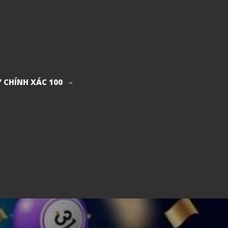
 CHÍNH XÁC 100