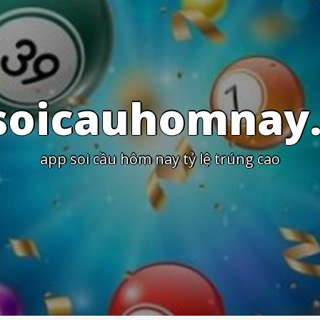
s
o
i
c
a
u
h
o
m
n
a
y
a
p
p
s
o
i
c
ầ
u
h
ô
m
n
a
y
t
ỷ
l
ệ
t
r
ú
n
g
c
a
o