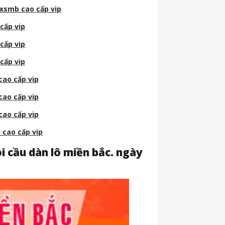
 xsmb cao cấp vip
 cấp vip
 cấp vip
 cấp vip
cao cấp vip
cao cấp vip
cao cấp vip
 cao cấp vip
 cầu dàn lô miền bắc. ngày