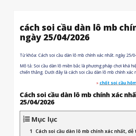
cách soi cầu dàn lô mb chí
ngày 25/04/2026
Từ khóa: Cách soi cầu dàn lô mb chính xác nhất. ngày 25/
Mô tả: Soi cầu dàn lô miền bắc là phương pháp chơi khá hi
chiến thắng. Dưới đây là cách soi cầu dàn lô mb chính xác 
»
chốt soi cầu hô
Cách soi cầu dàn lô mb chính xác nhấ
25/04/2026
Mục lục
Cách soi cầu dàn lô mb chính xác nhất, dễ