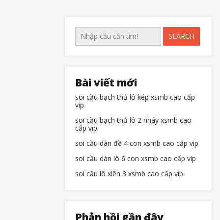
SEARCH
Bài viết mới
soi cầu bạch thủ lô kép xsmb cao cấp
vip
soi cầu bạch thủ lô 2 nháy xsmb cao
cấp vip
soi cầu dàn đề 4 con xsmb cao cấp vip
soi cầu dàn lô 6 con xsmb cao cấp vip
soi cầu lô xiên 3 xsmb cao cấp vip
Phản hồi gần đây