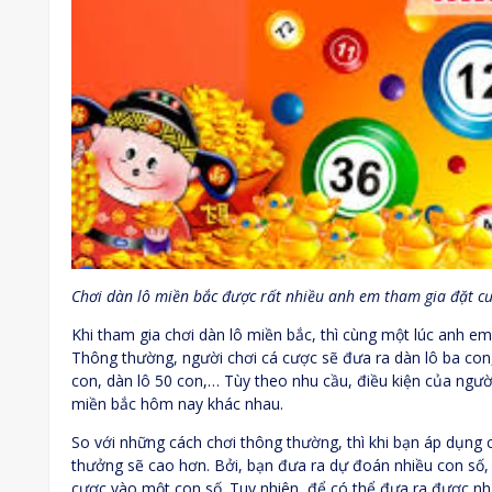
Chơi dàn lô miền bắc được rất nhiều anh em tham gia đặt c
Khi tham gia chơi dàn lô miền bắc, thì cùng một lúc anh e
Thông thường, người chơi cá cược sẽ đưa ra dàn lô ba con,
con, dàn lô 50 con,… Tùy theo nhu cầu, điều kiện của ngư
miền bắc hôm nay khác nhau.
So với những cách chơi thông thường, thì khi bạn áp dụng 
thưởng sẽ cao hơn. Bởi, bạn đưa ra dự đoán nhiều con số, t
cược vào một con số. Tuy nhiên, để có thể đưa ra được nhữ