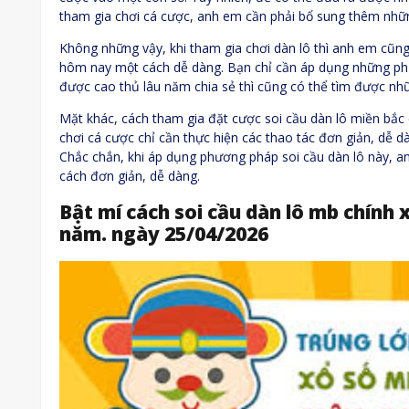
tham gia chơi cá cược, anh em cần phải bổ sung thêm nhữn
Không những vậy, khi tham gia chơi dàn lô thì anh em cũng
hôm nay một cách dễ dàng. Bạn chỉ cần áp dụng những phư
được cao thủ lâu năm chia sẻ thì cũng có thể tìm được n
Mặt khác, cách tham gia đặt cược soi cầu dàn lô miền bắ
chơi cá cược chỉ cần thực hiện các thao tác đơn giản, dễ 
Chắc chắn, khi áp dụng phương pháp soi cầu dàn lô này, a
cách đơn giản, dễ dàng.
Bật mí cách soi cầu dàn lô mb chính 
năm. ngày 25/04/2026