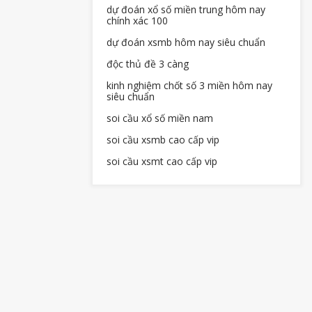
dự đoán xổ số miền trung hôm nay
chính xác 100
dự đoán xsmb hôm nay siêu chuẩn
độc thủ đề 3 càng
kinh nghiệm chốt số 3 miền hôm nay
siêu chuẩn
soi cầu xổ số miền nam
soi cầu xsmb cao cấp vip
soi cầu xsmt cao cấp vip