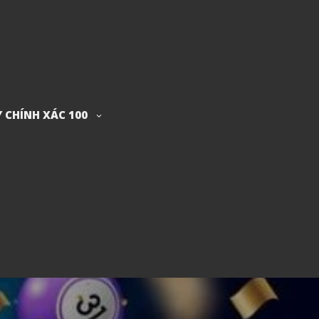
 CHÍNH XÁC 100