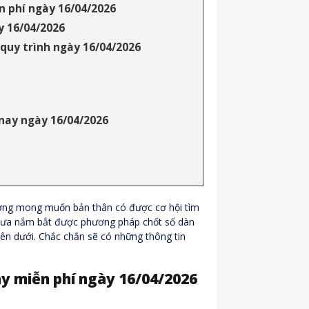
n phí ngày 16/04/2026
y 16/04/2026
quy trình ngày 16/04/2026
nay ngày 16/04/2026
ưởng mong muốn bản thân có được cơ hội tìm
chưa nắm bắt được phương pháp chốt số dàn
bên dưới. Chắc chắn sẽ có những thông tin
ay miễn phí ngày 16/04/2026