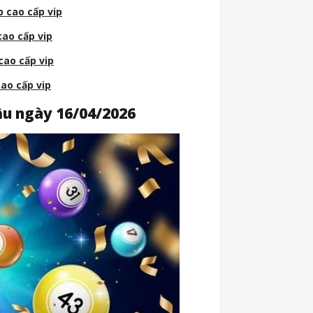
b cao cấp vip
cao cấp vip
cao cấp vip
ao cấp vip
ầu ngày 16/04/2026