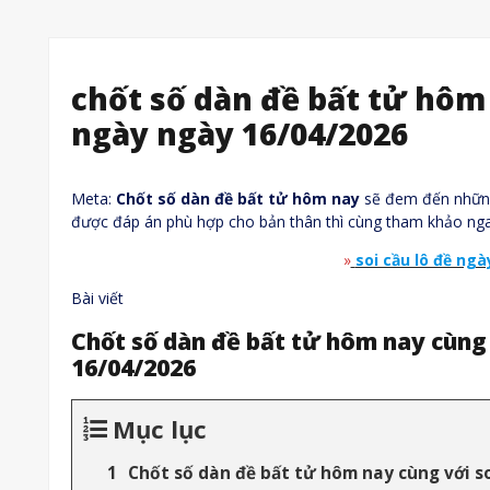
chốt số dàn đề bất tử hôm 
ngày ngày 16/04/2026
Meta:
Chốt số dàn đề bất tử hôm nay
sẽ đem đến những
được đáp án phù hợp cho bản thân thì cùng tham khảo ngay
»
soi cầu lô đề ngà
Bài viết
Chốt số dàn đề bất tử hôm nay cùng 
16/04/2026
Mục lục
Chốt số dàn đề bất tử hôm nay cùng với so