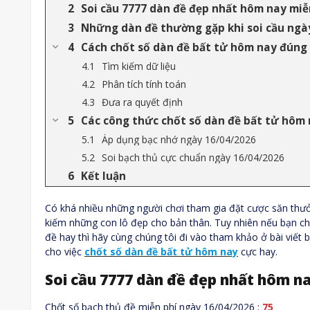
Soi cầu 7777 dàn đề đẹp nhất hôm nay miễ
Những dàn đề thường gặp khi soi cầu ngà
Cách chốt số dàn đề bất tử hôm nay đúng 
Tìm kiếm dữ liệu
Phân tích tính toán
Đưa ra quyết định
Các công thức chốt số dàn đề bất tử hôm 
Áp dụng bạc nhớ ngày 16/04/2026
Soi bạch thủ cực chuẩn ngày 16/04/2026
Kết luận
Có khá nhiều những người chơi tham gia đặt cược săn th
kiếm những con lô đẹp cho bản thân. Tuy nhiên nếu bạn 
đề hay thì hãy cùng chúng tôi đi vào tham khảo ở bài viết 
cho việc
chốt số dàn đề bất tử hôm nay
cực hay.
Soi cầu 7777 dàn đề đẹp nhất hôm n
Chốt số bạch thủ đề miễn phí ngày 16/04/2026 :
75