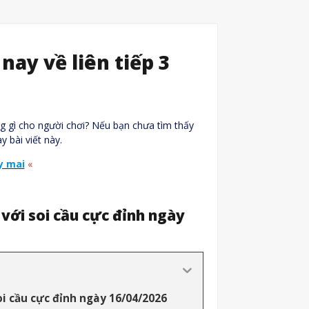
nay về liên tiếp 3
 gì cho người chơi? Nếu bạn chưa tìm thấy
 bài viết này.
y mai
«
với soi cầu cực đỉnh ngày
i cầu cực đỉnh ngày 16/04/2026