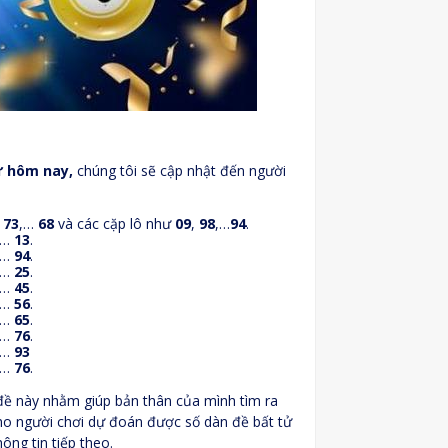
ừ hôm nay,
chúng tôi sẽ cập nhật đến người
,
73
,…
68
và các cặp lô như
09
,
98
,…
94
.
,…
13
.
,…
94
.
,…
25
.
,…
45
.
,…
56
.
,…
65
.
,…
76
.
,…
93
,…
76
.
 đề này nhằm giúp bản thân của mình tìm ra
cho người chơi dự đoán được số dàn đề bất tử
ng tin tiếp theo.