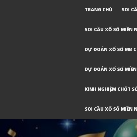
Skip
to
TRANG CHỦ
SOI C
content
SOI CẦU XỔ SỐ MIỀN 
DỰ ĐOÁN XỔ SỐ MB C
DỰ ĐOÁN XỔ SỐ MIỀN
KINH NGHIỆM CHỐT SỐ
SOI CẦU XỔ SỐ MIỀN 