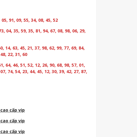
 05, 91, 09, 55, 34, 08, 45, 52
73, 04, 35, 59, 35, 81, 94, 67, 08, 98, 06, 29,
0, 14, 63, 45, 21, 37, 98, 62, 99, 77, 69, 84,
 48, 22, 31, 60
61, 64, 46, 51, 52, 12, 26, 90, 68, 98, 57, 01,
 07, 74, 54, 23, 44, 45, 12, 30, 39, 42, 27, 87,
 cao cấp vip
 cao cấp vip
 cao cấp vip