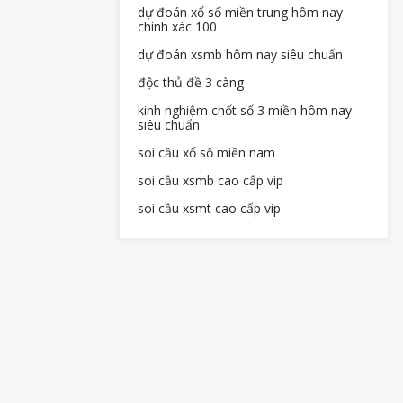
dự đoán xổ số miền trung hôm nay
chính xác 100
dự đoán xsmb hôm nay siêu chuẩn
độc thủ đề 3 càng
kinh nghiệm chốt số 3 miền hôm nay
siêu chuẩn
soi cầu xổ số miền nam
soi cầu xsmb cao cấp vip
soi cầu xsmt cao cấp vip