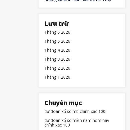
Lưu trữ
Tháng 6 2026
Tháng 5 2026
Tháng 4 2026
Tháng 3 2026
Tháng 2 2026
Tháng 1 2026
Chuyên mục
dự đoán xổ số mb chính xác 100
dự đoán xổ số miền nam hôm nay
chính xác 100