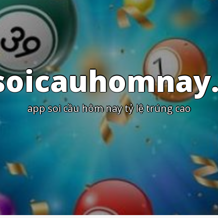
s
o
i
c
a
u
h
o
m
n
a
y
a
p
p
s
o
i
c
ầ
u
h
ô
m
n
a
y
t
ỷ
l
ệ
t
r
ú
n
g
c
a
o