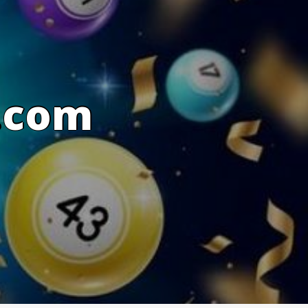
.
c
o
m