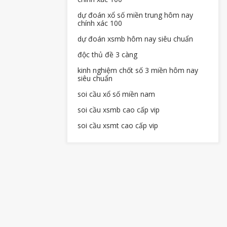
dự đoán xổ số miền trung hôm nay
chính xác 100
dự đoán xsmb hôm nay siêu chuẩn
độc thủ đề 3 càng
kinh nghiệm chốt số 3 miền hôm nay
siêu chuẩn
soi cầu xổ số miền nam
soi cầu xsmb cao cấp vip
soi cầu xsmt cao cấp vip