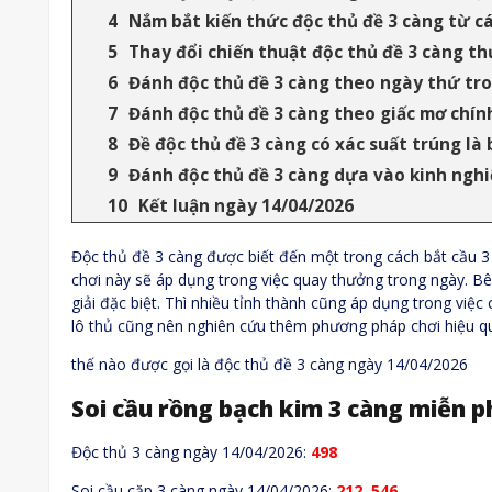
Nắm bắt kiến thức độc thủ đề 3 càng từ c
Thay đổi chiến thuật độc thủ đề 3 càng t
Đánh độc thủ đề 3 càng theo ngày thứ tro
Đánh độc thủ đề 3 càng theo giấc mơ chín
Đề độc thủ đề 3 càng có xác suất trúng là
Đánh độc thủ đề 3 càng dựa vào kinh ngh
Kết luận ngày 14/04/2026
Độc thủ đề 3 càng được biết đến một trong cách bắt cầu 3 s
chơi này sẽ áp dụng trong việc quay thưởng trong ngày. Bê
giải đặc biệt. Thì nhiều tỉnh thành cũng áp dụng trong việc
lô thủ cũng nên nghiên cứu thêm phương pháp chơi hiệu q
thế nào được gọi là độc thủ đề 3 càng ngày 14/04/2026
Soi cầu rồng bạch kim 3 càng miễn 
Độc thủ 3 càng ngày 14/04/2026:
498
Soi cầu cặp 3 càng ngày 14/04/2026:
212, 546