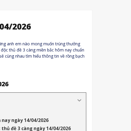
/04/2026
những anh em nào mong muốn trúng thưởng
ch độc thủ đề 3 càng miền bắc hôm nay chuẩn
sẽ cùng nhau tìm hiểu thông tin về rồng bạch
026
m nay ngày 14/04/2026
c thủ đề 3 càng ngày 14/04/2026