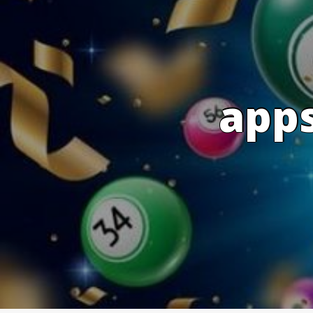
a
p
p