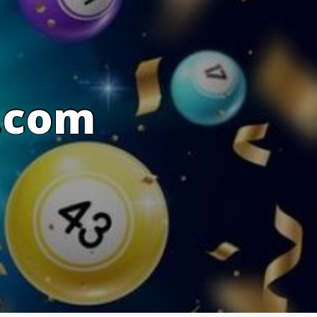
.
c
o
m