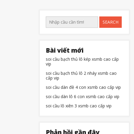
SEARCH
Bài viết mới
soi cầu bạch thủ lô kép xsmb cao cấp
vip
soi cầu bạch thủ lô 2 nháy xsmb cao
cấp vip
soi cầu dàn đề 4 con xsmb cao cấp vip
soi cầu dàn lô 6 con xsmb cao cấp vip
soi cầu lô xiên 3 xsmb cao cấp vip
Phản hồi gần đây