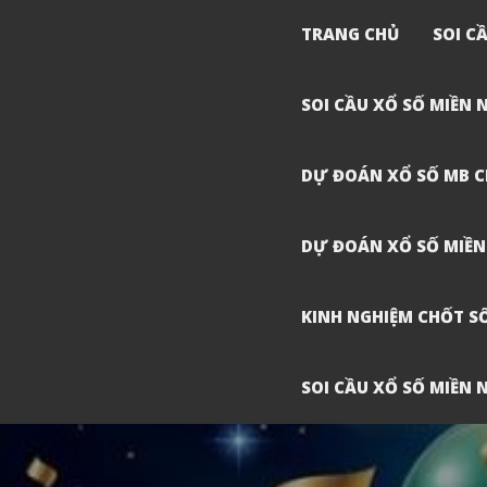
Skip
to
TRANG CHỦ
SOI C
content
SOI CẦU XỔ SỐ MIỀN 
DỰ ĐOÁN XỔ SỐ MB C
DỰ ĐOÁN XỔ SỐ MIỀN
KINH NGHIỆM CHỐT SỐ
SOI CẦU XỔ SỐ MIỀN 