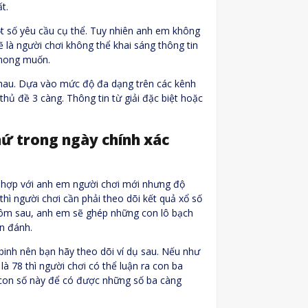
t.
ột số yêu cầu cụ thể. Tuy nhiên anh em không
là người chơi không thể khai sáng thông tin
 mong muốn.
nhau. Dựa vào mức độ đa dạng trên các kênh
thủ đề 3 càng. Thông tin từ giải đặc biệt hoặc
hứ trong ngày chính xác
ù hợp với anh em người chơi mới nhưng độ
hì người chơi cần phải theo dõi kết quả xổ số
hôm sau, anh em sẽ ghép những con lô bạch
n đánh.
 binh nên bạn hãy theo dõi ví dụ sau. Nếu như
à 78 thì người chơi có thể luận ra con ba
a con số này để có được những số ba càng