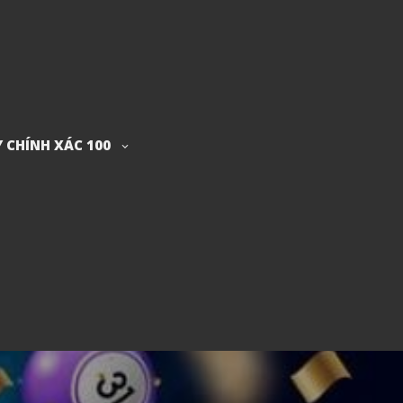
 CHÍNH XÁC 100