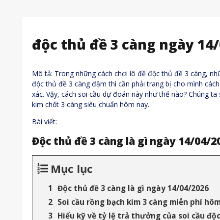
độc thủ đề 3 càng ngày 14
Mô tả: Trong những cách chơi lô đề độc thủ đề 3 càng, 
độc thủ đề 3 càng đậm thì cần phải trang bị cho mình cá
xác. Vậy, cách soi cầu dự đoán này như thế nào? Chúng ta 
kim chốt 3 càng siêu chuẩn hôm nay.
Bài viết:
Độc thủ đề 3 càng là gì ngày 14/04/2
Mục lục
Độc thủ đề 3 càng là gì ngày 14/04/2026
Soi cầu rồng bạch kim 3 càng miễn phí hô
Hiểu kỹ về tỷ lệ trả thưởng của soi cầu độ