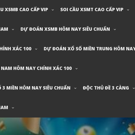
ẦU XSMB CAO CẤP VIP
SOI CẦU XSMT CAO CẤP VIP
NAM
DỰ ĐOÁN XSMB HÔM NAY SIÊU CHUẨN
HÍNH XÁC 100
DỰ ĐOÁN XỔ SỐ MIỀN TRUNG HÔM NAY
 NAM HÔM NAY CHÍNH XÁC 100
 3 MIỀN HÔM NAY SIÊU CHUẨN
ĐỘC THỦ ĐỀ 3 CÀNG
NAM