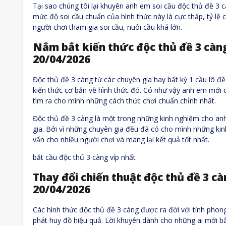
Tại sao chúng tôi lại khuyên anh em soi cầu độc thủ đề 3 càn
mức độ soi cầu chuẩn của hình thức này là cực thấp, tỷ lệ 
người chơi tham gia soi cầu, nuôi cầu khá lớn.
Nắm bắt kiến thức độc thủ đề 3 càn
20/04/2026
Độc thủ đề 3 càng từ các chuyên gia hay bất kỳ 1 cầu lô đ
kiến thức cơ bản về hình thức đó. Có như vậy anh em mới c
tìm ra cho mình những cách thức chơi chuẩn chỉnh nhất.
Độc thủ đề 3 càng là một trong những kinh nghiệm cho anh
gia. Bởi vì những chuyên gia đều đã có cho mình những ki
vấn cho nhiều người chơi và mang lại kết quả tốt nhất.
bắt cầu độc thủ 3 càng víp nhất
Thay đổi chiến thuật độc thủ đề 3 
20/04/2026
Các hình thức độc thủ đề 3 càng được ra đời với tính pho
phát huy đồ hiệu quả. Lời khuyên dành cho những ai mới b