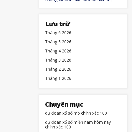
Lưu trữ
Tháng 6 2026
Tháng 5 2026
Tháng 4 2026
Tháng 3 2026
Tháng 2 2026
Tháng 1 2026
Chuyên mục
dự đoán xổ số mb chính xác 100
dự đoán xổ số miền nam hôm nay
chính xác 100