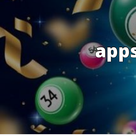
a
p
p