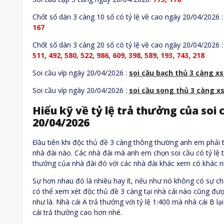
Chốt số dàn 3 càng 10 số có tỷ lệ về cao ngày 20/04/2026 
167
Chốt số dàn 3 càng 20 số có tỷ lệ về cao ngày 20/04/2026 
511, 492, 580, 522, 986, 609, 398, 589, 193, 743, 218
Soi cầu víp ngày 20/04/2026 :
soi cầu bạch thủ 3 càng x
Soi cầu víp ngày 20/04/2026 :
soi cầu song thủ 3 càng x
Hiểu kỹ về tỷ lệ trả thưởng của soi 
20/04/2026
Đầu tiên khi độc thủ đề 3 càng thông thường anh em phải t
nhà đài nào. Các nhà đài mà anh em chọn soi cầu có tỷ lệ t
thưởng của nhà đài đó với các nhà đài khác xem có khác 
Sự hơn nhau đó là nhiều hay ít, nếu như nó không có sự c
có thể xem xét độc thủ đề 3 càng tại nhà cái nào cũng đư
như là. Nhà cái A trả thưởng với tỷ lệ 1:400 mà nhà cái B l
cái trả thưởng cao hơn nhé.