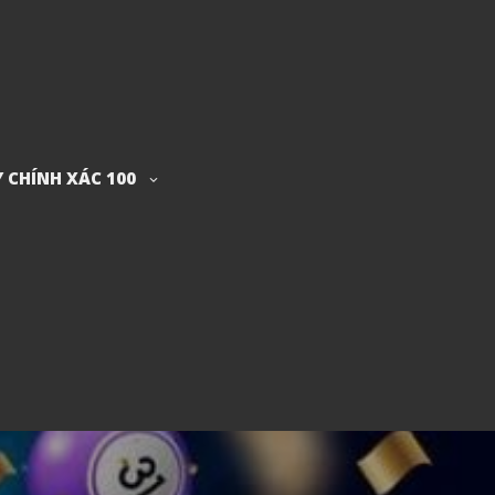
 CHÍNH XÁC 100