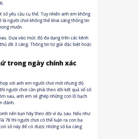
t.
ột số yêu cầu cụ thể. Tuy nhiên anh em không
là người chơi không thể khai sáng thông tin
 mong muốn.
nhau. Dựa vào mức độ đa dạng trên các kênh
thủ đề 3 càng. Thông tin từ giải đặc biệt hoặc
hứ trong ngày chính xác
ù hợp với anh em người chơi mới nhưng độ
hì người chơi cần phải theo dõi kết quả xổ số
hôm sau, anh em sẽ ghép những con lô bạch
n đánh.
 binh nên bạn hãy theo dõi ví dụ sau. Nếu như
à 78 thì người chơi có thể luận ra con ba
a con số này để có được những số ba càng