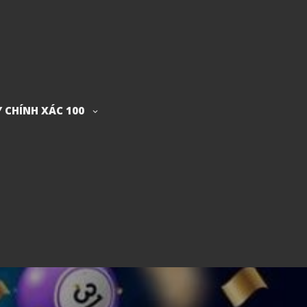
 CHÍNH XÁC 100