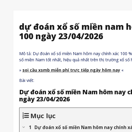
dự đoán xổ số miền nam h
100 ngày 23/04/2026
Mô tả: Dự đoán xổ số miền Nam hôm nay chính xác 100 %
số miền Nam tốt nhất, hiệu quả nhất trên thị trường xổ số h
»
soi cầu xsmb miễn phí trực tiếp ngày hôm nay
«
Bài viết:
Dự đoán xổ số miền Nam hôm nay c
ngày 23/04/2026
Mục lục
Dự đoán xổ số miền Nam hôm nay chính xá