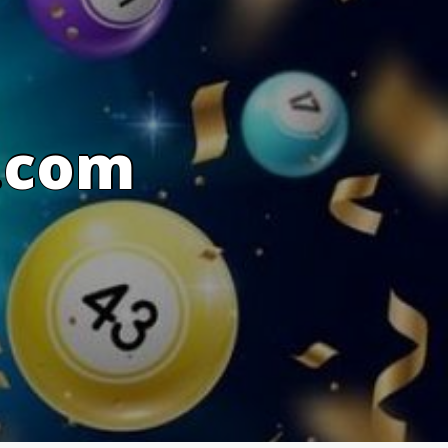
.
c
o
m