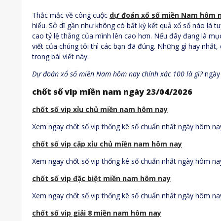
Thắc mắc về công cuộc
dự đoán xổ số miền Nam hôm n
hiểu. Sở dĩ gần như không có bất kỳ kết quả xổ số nào là 
cao tỷ lệ thắng của mình lên cao hơn. Nếu đây đang là mục
viết của chúng tôi thì các bạn đã đúng. Những gì hay nhất
trong bài viết này.
Dự đoán xổ số miền Nam hôm nay chính xác 100 là gì?
ngày
chốt số vip miền nam ngày 23/04/2026
chốt số vip xỉu chủ miền nam hôm nay
Xem ngay chốt số vip thống kê số chuẩn nhất ngày hôm n
chốt số vip cặp xỉu chủ miền nam hôm nay
Xem ngay chốt số vip thống kê số chuẩn nhất ngày hôm n
chốt số vip đặc biệt miền nam hôm nay
Xem ngay chốt số vip thống kê số chuẩn nhất ngày hôm n
chốt số vip giải 8 miền nam hôm nay