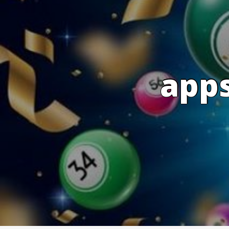
a
p
p