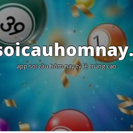
s
o
i
c
a
u
h
o
m
n
a
y
a
p
p
s
o
i
c
ầ
u
h
ô
m
n
a
y
t
ỷ
l
ệ
t
r
ú
n
g
c
a
o