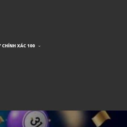
 CHÍNH XÁC 100