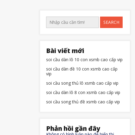
SEARCH
Bài viết mới
soi cầu dàn lô 10 con xsmb cao cấp vip
soi cầu dàn đề 10 con xsmb cao cấp
vip
soi cầu song thủ lô xsmb cao cấp vip
soi cầu dàn lô 8 con xsmb cao cấp vip
soi cầu song thủ đề xsmb cao cấp vip
Phản hồi gần đây
Không có bình luận nào để hiển thị.