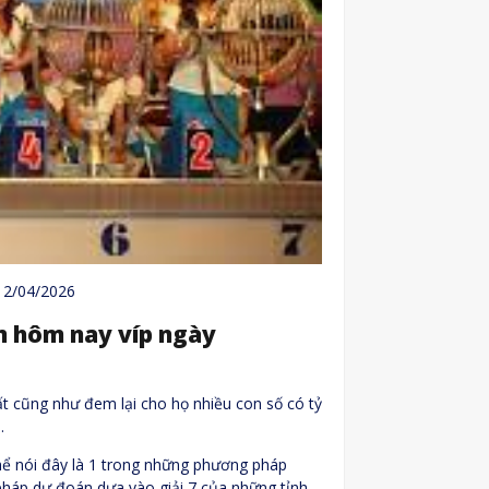
12/04/2026
 hôm nay víp ngày
t cũng như đem lại cho họ nhiều con số có tỷ
é.
ể nói đây là 1 trong những phương pháp
háp dự đoán dựa vào giải 7 của những tỉnh