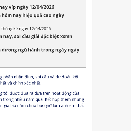
ay víp ngày 12/04/2026
 hôm nay hiệu quả cao ngày
 thống kê ngày 12/04/2026
ay, soi cầu giải đặc biệt xsmn
m dương ngũ hành trong ngày ngày
 phần nhận định, soi cầu và dự đoán kết
ất và chính xác nhất.
 tôi được đưa ra dựa trên hoạt động của
am trong nhiều năm qua. Kết hợp thêm những
ên gia lâu năm chưa bao giờ làm anh em thất