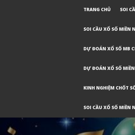
Skip
to
TRANG CHỦ
SOI C
content
SOI CẦU XỔ SỐ MIỀN 
DỰ ĐOÁN XỔ SỐ MB C
DỰ ĐOÁN XỔ SỐ MIỀN
KINH NGHIỆM CHỐT SỐ
SOI CẦU XỔ SỐ MIỀN 