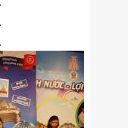
ay…
ay…
ay…