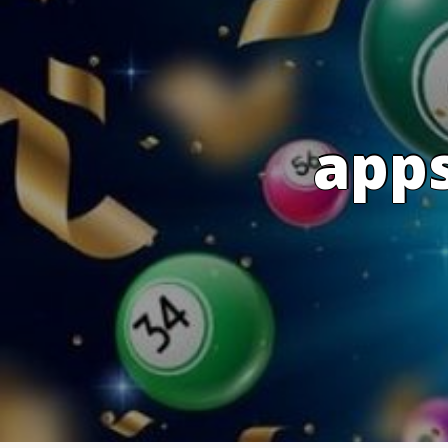
a
p
p