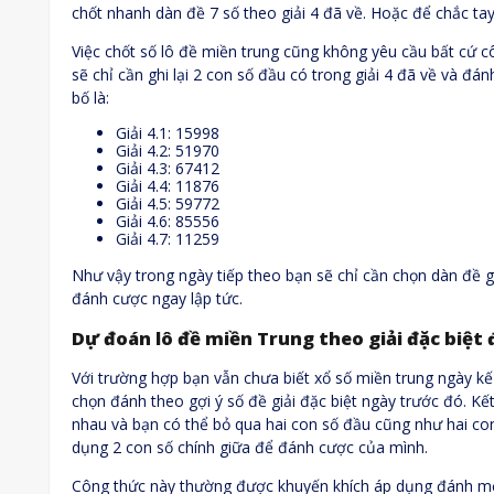
chốt nhanh dàn đề 7 số theo giải 4 đã về. Hoặc để chắc tay
Việc chốt số lô đề miền trung cũng không yêu cầu bất cứ 
sẽ chỉ cần ghi lại 2 con số đầu có trong giải 4 đã về và đá
bố là:
Giải 4.1: 15998
Giải 4.2: 51970
Giải 4.3: 67412
Giải 4.4: 11876
Giải 4.5: 59772
Giải 4.6: 85556
Giải 4.7: 11259
Như vậy trong ngày tiếp theo bạn sẽ chỉ cần chọn dàn đề
đánh cược ngay lập tức.
Dự đoán lô đề miền Trung theo giải đặc biệt
Với trường hợp bạn vẫn chưa biết xổ số miền trung ngày kế 
chọn đánh theo gợi ý số đề giải đặc biệt ngày trước đó. Kế
nhau và bạn có thể bỏ qua hai con số đầu cũng như hai con
dụng 2 con số chính giữa để đánh cược của mình.
Công thức này thường được khuyến khích áp dụng đánh mỗi 