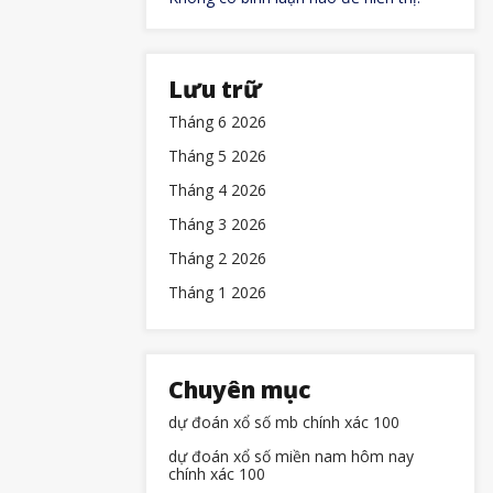
Lưu trữ
Tháng 6 2026
Tháng 5 2026
Tháng 4 2026
Tháng 3 2026
Tháng 2 2026
Tháng 1 2026
Chuyên mục
dự đoán xổ số mb chính xác 100
dự đoán xổ số miền nam hôm nay
chính xác 100