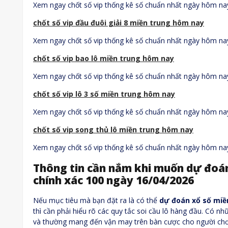
Xem ngay chốt số vip thống kê số chuẩn nhất ngày hôm n
chốt số vip đầu đuôi giải 8 miền trung hôm nay
Xem ngay chốt số vip thống kê số chuẩn nhất ngày hôm n
chốt số vip bao lô miền trung hôm nay
Xem ngay chốt số vip thống kê số chuẩn nhất ngày hôm n
chốt số vip lô 3 số miền trung hôm nay
Xem ngay chốt số vip thống kê số chuẩn nhất ngày hôm n
chốt số vip song thủ lô miền trung hôm nay
Xem ngay chốt số vip thống kê số chuẩn nhất ngày hôm n
Thông tin cần nắm khi muốn dự đoá
chính xác 100 ngày 16/04/2026
Nếu mục tiêu mà bạn đặt ra là có thể
dự đoán xổ số miề
thì cần phải hiểu rõ các quy tắc soi cầu lô hàng đầu. Có n
và thường mang đến vận may trên bàn cược cho người chơi. 