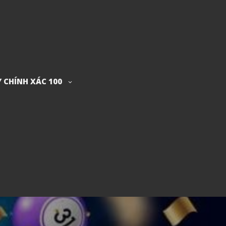
 CHÍNH XÁC 100