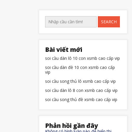
SEARCH
Bài viết mới
soi cầu dàn lô 10 con xsmb cao cấp vip
soi cầu dàn đề 10 con xsmb cao cấp
vip
soi cầu song thủ lô xsmb cao cấp vip
soi cầu dàn lô 8 con xsmb cao cấp vip
soi cầu song thủ đề xsmb cao cấp vip
Phản hồi gần đây
Không có bình luận nào để hiển thị.