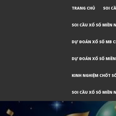
Skip
to
TRANG CHỦ
SOI C
content
SOI CẦU XỔ SỐ MIỀN 
DỰ ĐOÁN XỔ SỐ MB C
DỰ ĐOÁN XỔ SỐ MIỀN
KINH NGHIỆM CHỐT SỐ
SOI CẦU XỔ SỐ MIỀN 