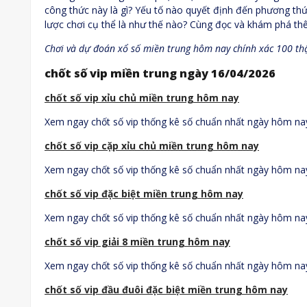
công thức này là gì? Yếu tố nào quyết định đến phương thứ
lược chơi cụ thể là như thế nào? Cùng đọc và khám phá th
Chơi và dự đoán xổ số miền trung hôm nay chính xác 100 th
chốt số vip miền trung ngày 16/04/2026
chốt số vip xỉu chủ miền trung hôm nay
Xem ngay chốt số vip thống kê số chuẩn nhất ngày hôm n
chốt số vip cặp xỉu chủ miền trung hôm nay
Xem ngay chốt số vip thống kê số chuẩn nhất ngày hôm n
chốt số vip đặc biệt miền trung hôm nay
Xem ngay chốt số vip thống kê số chuẩn nhất ngày hôm n
chốt số vip giải 8 miền trung hôm nay
Xem ngay chốt số vip thống kê số chuẩn nhất ngày hôm n
chốt số vip đầu đuôi đặc biệt miền trung hôm nay