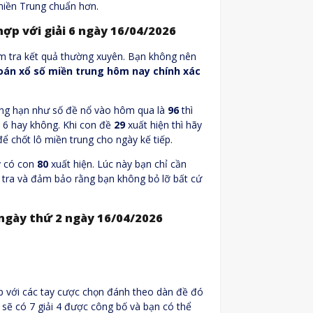
miền Trung chuẩn hơn.
ợp với giải 6 ngày 16/04/2026
iểm tra kết quả thường xuyên. Bạn không nên
oán xổ số miền trung hôm nay chính xác
hẳng hạn như số đề nổ vào hôm qua là
96
thì
ải 6 hay không. Khi con đề
29
xuất hiện thì hãy
để chốt lô miền trung cho ngày kế tiếp.
ấy có con
80
xuất hiện. Lúc này bạn chỉ cần
 tra và đảm bảo rằng bạn không bỏ lỡ bất cứ
 ngày thứ 2 ngày 16/04/2026
ợp với các tay cược chọn đánh theo dàn đề đó
g sẽ có 7 giải 4 được công bố và bạn có thể