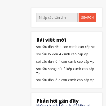
SEARCH
Bài viết mới
soi cầu dàn đề 8 con xsmb cao cấp vip
soi cầu lô xiên 4 xsmb cao cấp vip
soi cầu dàn lô 4 con xsmb cao cấp vip
soi cầu song thủ lô kép xsmb cao cấp
vip
soi cầu dàn lô 6 con xsmb cao cấp vip
Phản hồi gần đây
Không có bình luận nào để hiển thị.