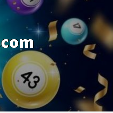
.
c
o
m