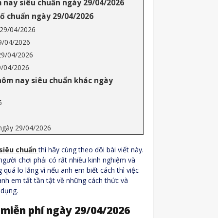
 nay siêu chuẩn ngày 29/04/2026
số chuẩn ngày 29/04/2026
 29/04/2026
29/04/2026
 29/04/2026
9/04/2026
hôm nay siêu chuẩn khác ngày
6
ngày 29/04/2026
siêu chuẩn
thì hãy cùng theo dõi bài viết này.
người chơi phải có rất nhiều kinh nghiệm và
 quá lo lắng vì nếu anh em biết cách thì việc
 anh em tất tần tật về những cách thức và
 dụng.
 miễn phí ngày 29/04/2026