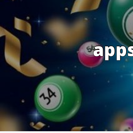
a
p
p