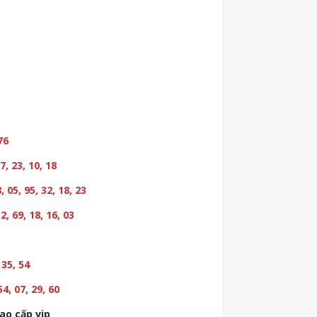
76
7, 23, 10, 18
, 05, 95, 32, 18, 23
52, 69, 18, 16, 03
 35, 54
54, 07, 29, 60
ao cấp vip