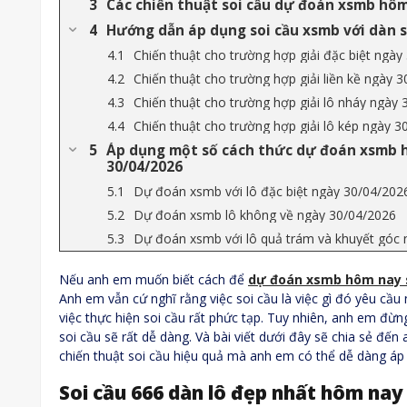
Các chiến thuật soi cầu dự đoán xsmb hôm
Hướng dẫn áp dụng soi cầu xsmb với dàn 
Chiến thuật cho trường hợp giải đặc biệt ngày
Chiến thuật cho trường hợp giải liền kề ngày 
Chiến thuật cho trường hợp giải lô nháy ngày
Chiến thuật cho trường hợp giải lô kép ngày 3
Áp dụng một số cách thức dự đoán xsmb 
30/04/2026
Dự đoán xsmb với lô đặc biệt ngày 30/04/202
Dự đoán xsmb lô không về ngày 30/04/2026
Dự đoán xsmb với lô quả trám và khuyết góc 
Nếu anh em muốn biết cách để
dự đoán xsmb hôm nay 
Anh em vẫn cứ nghĩ rằng việc soi cầu là việc gì đó yêu cầu 
việc thực hiện soi cầu rất phức tạp. Tuy nhiên, anh em đừng
soi cầu sẽ rất dễ dàng. Và bài viết dưới đây sẽ chia sẻ đến
chiến thuật soi cầu hiệu quả mà anh em có thể dễ dàng áp
Soi cầu 666 dàn lô đẹp nhất hôm nay