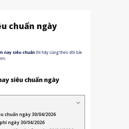
êu chuẩn ngày
m nay siêu chuẩn
thì hãy cùng theo dõi bài
 em.
ay siêu chuẩn ngày
u chuẩn ngày 30/04/2026
 phí ngày 30/04/2026