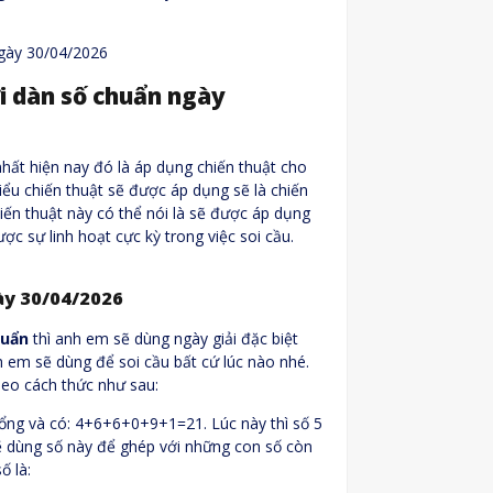
gày 30/04/2026
i dàn số chuẩn ngày
hất hiện nay đó là áp dụng chiến thuật cho
kiểu chiến thuật sẽ được áp dụng sẽ là chiến
hiến thuật này có thể nói là sẽ được áp dụng
c sự linh hoạt cực kỳ trong việc soi cầu.
ày 30/04/2026
huẩn
thì anh em sẽ dùng ngày giải đặc biệt
nh em sẽ dùng để soi cầu bất cứ lúc nào nhé.
heo cách thức như sau:
tổng và có: 4+6+6+0+9+1=21. Lúc này thì số 5
ẽ dùng số này để ghép với những con số còn
ố là: