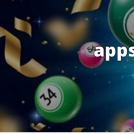
a
p
p