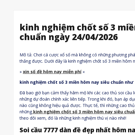
kinh nghiệm chốt số 3 mi
chuẩn ngày 24/04/2026
Mô tả: Chơi cá cược xổ số mà không có những phương pháp 
thắng được. Dưới đây là kinh nghiệm chốt số 3 miền hôm n
»
xin số đề hôm nay miễn phí
«
kinh nghiệm chốt số 3 miền hôm nay siêu chuẩn như 
Đã bao giờ bạn cảm thấy hâm mộ khi các cao thủ soi cầu l
những dự đoán chính xác liên tiếp. Trong khi đó, bạn áp d
nào cũng không hiệu quả được. Thực tế, thì những cao thủ
những
kinh nghiệm chốt số 3 miền hôm nay siêu chuẩ
theo dõi xem, đó là những kinh nghiệm thú vị nào nhé!
Soi cầu 7777 dàn đề đẹp nhất hôm n