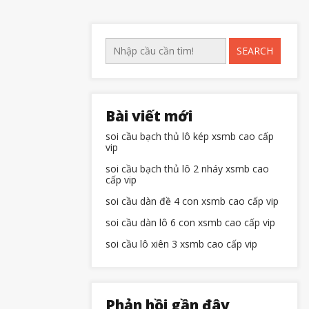
SEARCH
Bài viết mới
soi cầu bạch thủ lô kép xsmb cao cấp
vip
soi cầu bạch thủ lô 2 nháy xsmb cao
cấp vip
soi cầu dàn đề 4 con xsmb cao cấp vip
soi cầu dàn lô 6 con xsmb cao cấp vip
soi cầu lô xiên 3 xsmb cao cấp vip
Phản hồi gần đây