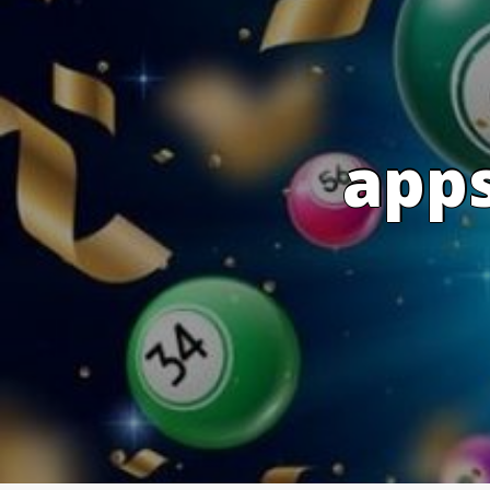
a
p
p