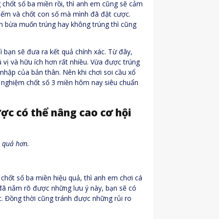
chốt số ba miền rồi, thì anh em cũng sẽ cảm
kiếm và chốt con số mà mình đã đặt cược.
h bừa muốn trúng hay không trúng thì cũng
ì bạn sẽ đưa ra kết quả chính xác. Từ đây,
vị và hữu ích hơn rất nhiều. Vừa được trúng
nhập của bản thân. Nên khi chơi soi cầu xổ
 nghiệm chốt số 3 miền hôm nay siêu chuẩn
ược có thể nâng cao cơ hội
u quả hơn.
chốt số ba miền hiệu quả, thì anh em chơi cá
 đã nắm rõ được những lưu ý này, bạn sẽ có
. Đồng thời cũng tránh được những rủi ro