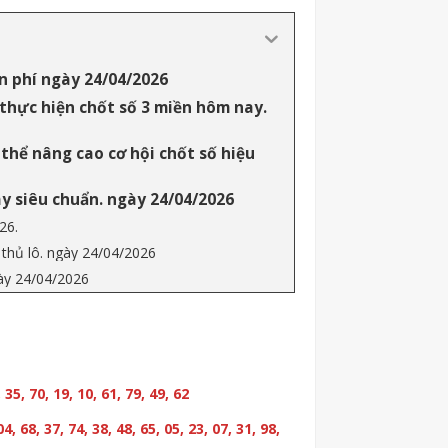
n phí ngày 24/04/2026
thực hiện chốt số 3 miền hôm nay.
 thể nâng cao cơ hội chốt số hiệu
y siêu chuẩn. ngày 24/04/2026
26.
 thủ lô. ngày 24/04/2026
gày 24/04/2026
 35, 70, 19, 10, 61, 79, 49, 62
04, 68, 37, 74, 38, 48, 65, 05, 23, 07, 31, 98,