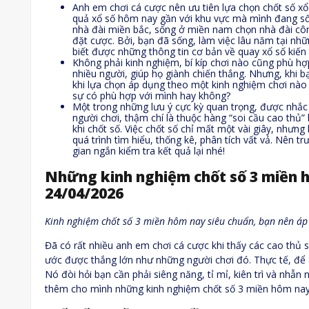
Anh em chơi cá cược nên ưu tiên lựa chọn chốt số xổ
quả xổ số hôm nay gần với khu vực mà mình đang số
nhà đài miền bắc, sống ở miền nam chọn nhà đài côn
đặt cược. Bởi, bạn đã sống, làm việc lâu năm tại nh
biết được những thông tin cơ bản về quay xổ số kiến 
Không phải kinh nghiệm, bí kíp chơi nào cũng phù hợ
nhiều người, giúp họ giành chiến thắng. Nhưng, khi b
khi lựa chọn áp dụng theo một kinh nghiệm chơi nào
sự có phù hợp với mình hay không?
Một trong những lưu ý cực kỳ quan trọng, được nhắc 
người chơi, thậm chí là thuộc hàng “soi cầu cao thủ”
khi chốt số. Việc chốt số chỉ mất một vài giây, nhưng 
quá trình tìm hiểu, thống kê, phân tích vất vả. Nên 
gian ngắn kiểm tra kết quả lại nhé!
Những kinh nghiệm chốt số 3 miền h
24/04/2026
Kinh nghiệm chốt số 3 miền hôm nay siêu chuẩn, bạn nên áp
Đã có rất nhiều anh em chơi cá cược khi thấy các cao thủ so
ước được thắng lớn như những người chơi đó. Thực tế, để 
Nó đòi hỏi bạn cần phải siêng năng, tỉ mỉ, kiên trì và nhẫn
thêm cho mình những kinh nghiệm chốt số 3 miền hôm nay