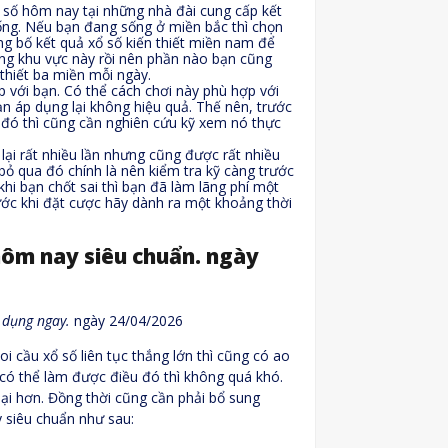
 số hôm nay tại những nhà đài cung cấp kết
ng. Nếu bạn đang sống ở miền bắc thì chọn
g bố kết quả xổ số kiến thiết miền nam để
ững khu vực này rồi nên phần nào bạn cũng
thiết ba miền mỗi ngày.
p với bạn. Có thể cách chơi này phù hợp với
ạn áp dụng lại không hiệu quả. Thế nên, trước
 đó thì cũng cần nghiên cứu kỹ xem nó thực
lại rất nhiều lần nhưng cũng được rất nhiều
 bỏ qua đó chính là nên kiểm tra kỹ càng trước
khi bạn chốt sai thì bạn đã làm lãng phí một
trước khi đặt cược hãy dành ra một khoảng thời
ôm nay siêu chuẩn. ngày
 dụng ngay.
ngày 24/04/2026
i cầu xổ số liên tục thắng lớn thì cũng có ao
có thể làm được điều đó thì không quá khó.
 nại hơn. Đồng thời cũng cần phải bổ sung
 siêu chuẩn như sau: