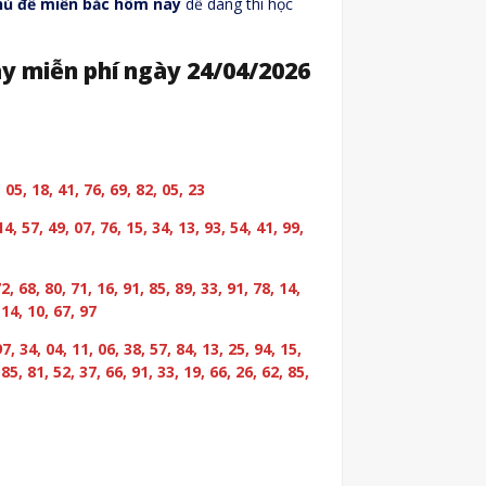
hủ đề miền bắc hôm nay
dễ dàng thì học
ay miễn phí ngày 24/04/2026
 05, 18, 41, 76, 69, 82, 05, 23
14, 57, 49, 07, 76, 15, 34, 13, 93, 54, 41, 99,
2, 68, 80, 71, 16, 91, 85, 89, 33, 91, 78, 14,
 14, 10, 67, 97
97, 34, 04, 11, 06, 38, 57, 84, 13, 25, 94, 15,
 85, 81, 52, 37, 66, 91, 33, 19, 66, 26, 62, 85,