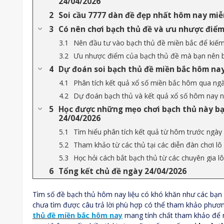
24/04/2026
Soi cầu 7777 dàn đề đẹp nhất hôm nay miễ
Có nên chơi bạch thủ đề và ưu nhược điểm
Nên đầu tư vào bạch thủ đề miền bắc để kiếm
Ưu nhược điểm của bạch thủ đề mà bạn nên b
Dự đoán soi bạch thủ đề miền bắc hôm na
Phân tích kết quả xổ số miền bắc hôm qua ng
Dự đoán bạch thủ và kết quả xổ số hôm nay 
Học được những mẹo chơi bạch thủ này bạ
24/04/2026
Tìm hiểu phân tích kết quả từ hôm trước ngày
Tham khảo từ các thủ tại các diễn đàn chơi l
Học hỏi cách bắt bạch thủ từ các chuyên gia 
Tổng kết chủ đề ngày 24/04/2026
Tìm số đề bạch thủ hôm nay liệu có khó khăn như các bạ
chưa tìm được câu trả lời phù hợp có thể tham khảo phươn
thủ đề miền bắc hôm nay
mang tính chất tham khảo để 