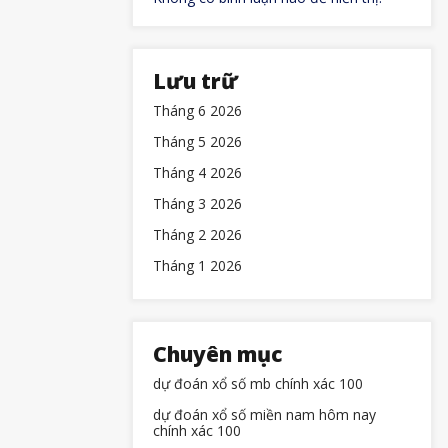
Lưu trữ
Tháng 6 2026
Tháng 5 2026
Tháng 4 2026
Tháng 3 2026
Tháng 2 2026
Tháng 1 2026
Chuyên mục
dự đoán xổ số mb chính xác 100
dự đoán xổ số miền nam hôm nay
chính xác 100