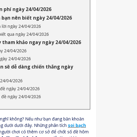
n phí ngày 24/04/2026
 bạn nên biết ngày 24/04/2026
 lời ngày 24/04/2026
iết qua ngày 24/04/2026
y tham khảo ngay ngày 24/04/2026
ày 24/04/2026
ngày 24/04/2026
n sẽ dễ dàng chiến thắng ngày
 24/04/2026
ô đề ngày 24/04/2026
lô đề ngày 24/04/2026
n nghĩ không? Nếu như bạn đang băn khoăn
g dưới dưới đây. Những phân tích
soi bạch
người chơi có thêm cơ sở để chốt số đề hôm