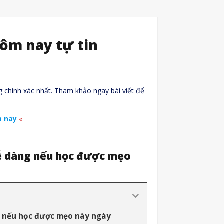
hôm nay tự tin
g chính xác nhất. Tham khảo ngay bài viết để
m nay
«
dễ dàng nếu học được mẹo
g nếu học được mẹo này ngày