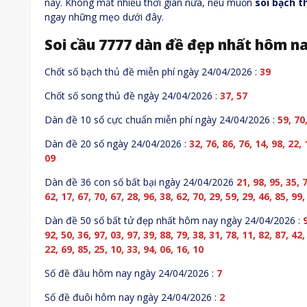
nay. Không mất nhiều thời gian nữa, nếu muốn
soi bạch t
ngay những mẹo dưới đây.
Soi cầu 7777 dàn đề đẹp nhất hôm n
Chốt số bạch thủ đề miễn phí ngày 24/04/2026 :
39
Chốt số song thủ đề ngày 24/04/2026 :
37, 57
Dàn đề 10 số cực chuẩn miễn phí ngày 24/04/2026 :
59, 70,
Dàn đề 20 số ngày 24/04/2026 :
32, 76, 86, 76, 14, 98, 22, 
09
Dàn đề 36 con số bất bại ngày 24/04/2026
21, 98, 95, 35, 7
62, 17, 67, 70, 67, 28, 96, 38, 62, 70, 29, 59, 29, 46, 85, 99,
Dàn đề 50 số bất tử đẹp nhất hôm nay ngày 24/04/2026 :
92, 50, 36, 97, 03, 97, 39, 88, 79, 38, 31, 78, 11, 82, 87, 42,
22, 69, 85, 25, 10, 33, 94, 06, 16, 10
Số đề đầu hôm nay ngày 24/04/2026 :
7
Số đề đuôi hôm nay ngày 24/04/2026 :
2