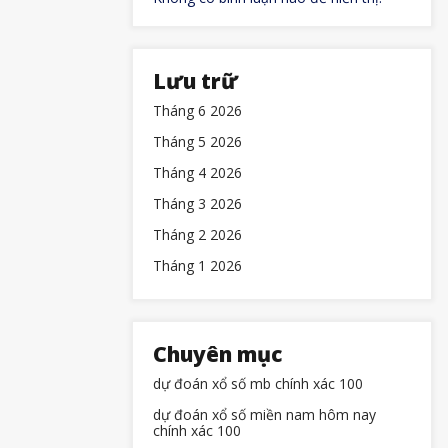
Lưu trữ
Tháng 6 2026
Tháng 5 2026
Tháng 4 2026
Tháng 3 2026
Tháng 2 2026
Tháng 1 2026
Chuyên mục
dự đoán xổ số mb chính xác 100
dự đoán xổ số miền nam hôm nay
chính xác 100