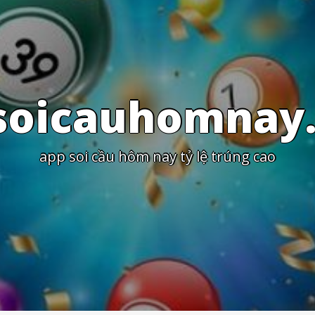
s
o
i
c
a
u
h
o
m
n
a
y
a
p
p
s
o
i
c
ầ
u
h
ô
m
n
a
y
t
ỷ
l
ệ
t
r
ú
n
g
c
a
o