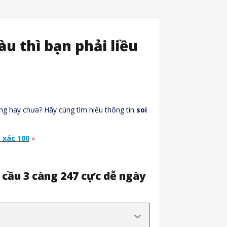
àu thì bạn phải liều
ng hay chưa? Hãy cùng tìm hiểu thông tin
soi
 xác 100
«
oi cầu 3 càng 247 cực dễ ngày