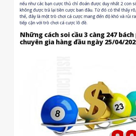
nếu như các bạn cược thủ chỉ đoán được duy nhất 2 con số
không được trả lại tiền cược ban đâu. Từ đó có thể thấy rõ, rủ
thế, đây là một trò chơi cá cược mang đến độ khó và rủi r
tiếp cận với trò chơi cá cược lô đề.
Những cách soi cầu 3 càng 247 bách 
chuyên gia hàng đầu ngày 25/04/202