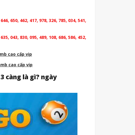
:
646, 650, 462, 417, 978, 326, 785, 034, 541,
:
635, 043, 830, 095, 489, 108, 686, 586, 452,
smb cao cấp vip
smb cao cấp vip
 3 càng là gì? ngày