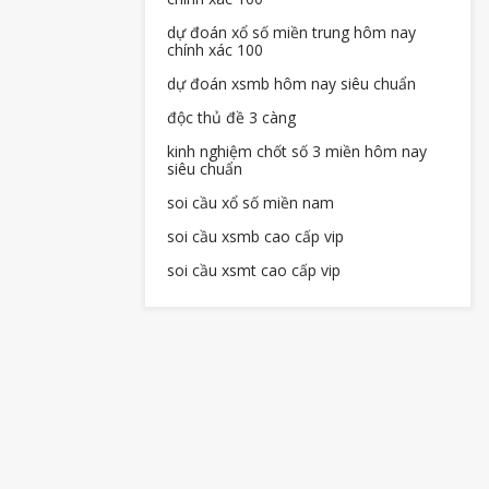
dự đoán xổ số miền trung hôm nay
chính xác 100
dự đoán xsmb hôm nay siêu chuẩn
độc thủ đề 3 càng
kinh nghiệm chốt số 3 miền hôm nay
siêu chuẩn
soi cầu xổ số miền nam
soi cầu xsmb cao cấp vip
soi cầu xsmt cao cấp vip