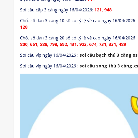
Soi cầu cặp 3 càng ngày 16/04/2026:
121, 948
Chốt số dàn 3 càng 10 số có tỷ lệ về cao ngày 16/04/2026 
128
Chốt số dàn 3 càng 20 số có tỷ lệ về cao ngày 16/04/2026 
800, 661, 588, 798, 692, 431, 923, 674, 731, 331, 489
Soi cầu víp ngày 16/04/2026 :
soi cầu bạch thủ 3 càng x
Soi cầu víp ngày 16/04/2026 :
soi cầu song thủ 3 càng x