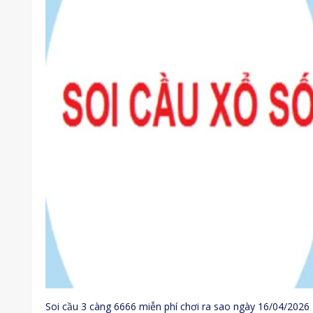
Soi cầu 3 càng 6666 miễn phí chơi ra sao ngày 16/04/2026