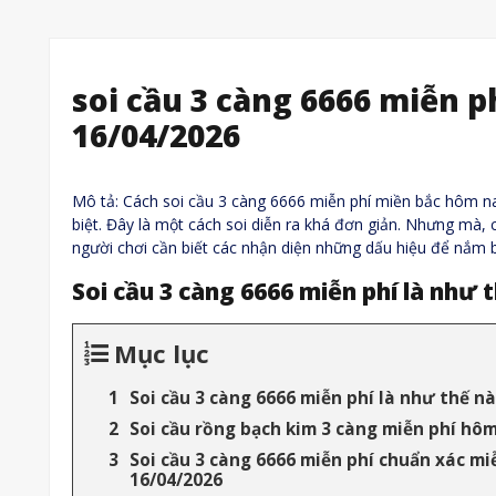
soi cầu 3 càng 6666 miễn p
16/04/2026
Mô tả: Cách soi cầu 3 càng 6666 miễn phí miền bắc hôm na
biệt. Đây là một cách soi diễn ra khá đơn giản. Nhưng mà,
người chơi cần biết các nhận diện những dấu hiệu để nắm bắ
Soi cầu 3 càng 6666 miễn phí là như
Mục lục
Soi cầu 3 càng 6666 miễn phí là như thế n
Soi cầu rồng bạch kim 3 càng miễn phí hô
Soi cầu 3 càng 6666 miễn phí chuẩn xác mi
16/04/2026