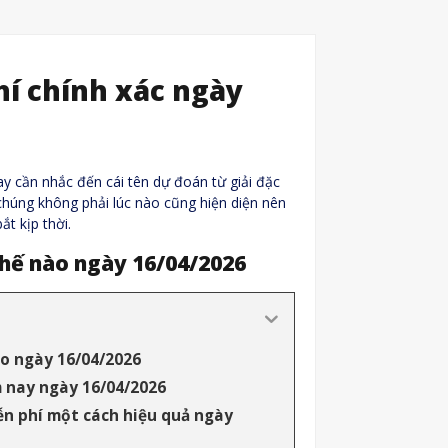
hí chính xác ngày
y cần nhắc đến cái tên dự đoán từ giải đặc
 chúng không phải lúc nào cũng hiện diện nên
t kịp thời.
 thế nào ngày 16/04/2026
ào ngày 16/04/2026
m nay ngày 16/04/2026
ễn phí một cách hiệu quả ngày