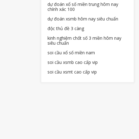
dự đoán xổ số miền trung hôm nay
chính xác 100
dự đoán xsmb hôm nay siêu chuẩn
độc thủ đề 3 càng
kinh nghiệm chốt số 3 miền hôm nay
siêu chuẩn
soi cầu xổ số miền nam
soi cầu xsmb cao cấp vip
soi cầu xsmt cao cấp vip