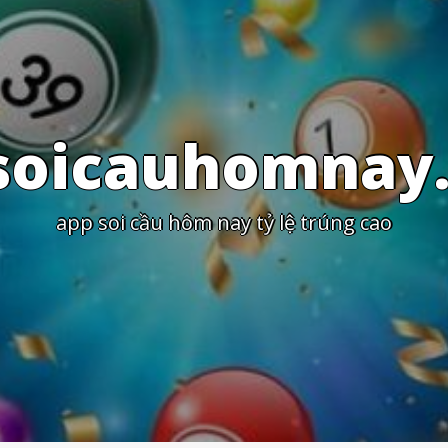
s
o
i
c
a
u
h
o
m
n
a
y
a
p
p
s
o
i
c
ầ
u
h
ô
m
n
a
y
t
ỷ
l
ệ
t
r
ú
n
g
c
a
o