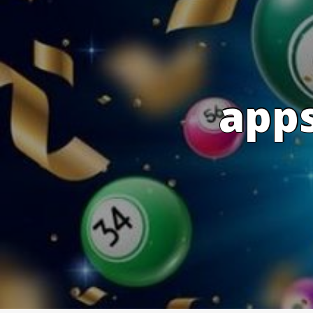
a
p
p