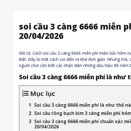
soi cầu 3 càng 6666 miễn p
20/04/2026
Mô tả: Cách soi cầu 3 càng 6666 miễn phí miền bắc hôm na
biệt. Đây là một cách soi diễn ra khá đơn giản. Nhưng mà,
người chơi cần biết các nhận diện những dấu hiệu để nắm bắ
Soi cầu 3 càng 6666 miễn phí là như
Mục lục
Soi cầu 3 càng 6666 miễn phí là như thế n
Soi cầu rồng bạch kim 3 càng miễn phí hô
Soi cầu 3 càng 6666 miễn phí chuẩn xác mi
20/04/2026