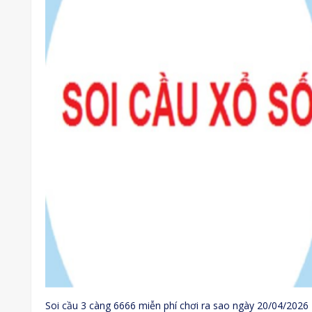
Soi cầu 3 càng 6666 miễn phí chơi ra sao ngày 20/04/2026