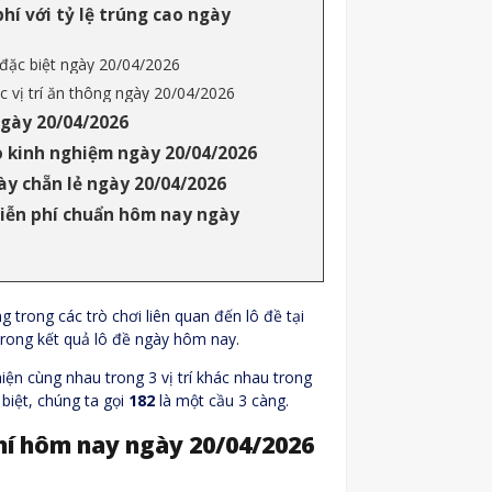
hí với tỷ lệ trúng cao ngày
i đặc biệt ngày 20/04/2026
c vị trí ăn thông ngày 20/04/2026
ngày 20/04/2026
o kinh nghiệm ngày 20/04/2026
ày chẵn lẻ ngày 20/04/2026
 miễn phí chuẩn hôm nay ngày
trong các trò chơi liên quan đến lô đề tại
rong kết quả lô đề ngày hôm nay.
iện cùng nhau trong 3 vị trí khác nhau trong
c biệt, chúng ta gọi
182
là một cầu 3 càng.
phí hôm nay ngày 20/04/2026