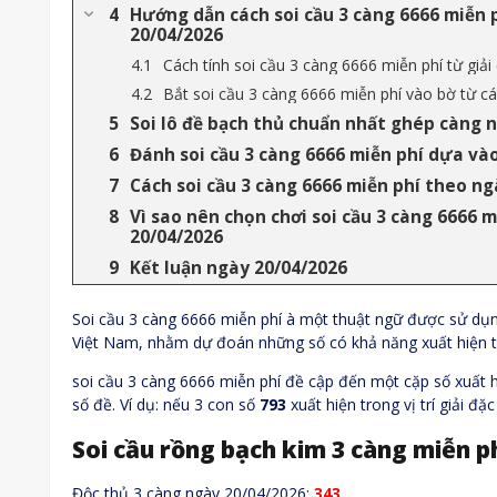
Hướng dẫn cách soi cầu 3 càng 6666 miễn p
20/04/2026
Cách tính soi cầu 3 càng 6666 miễn phí từ giả
Bắt soi cầu 3 càng 6666 miễn phí vào bờ từ cá
Soi lô đề bạch thủ chuẩn nhất ghép càng 
Đánh soi cầu 3 càng 6666 miễn phí dựa và
Cách soi cầu 3 càng 6666 miễn phí theo ng
Vì sao nên chọn chơi soi cầu 3 càng 6666
20/04/2026
Kết luận ngày 20/04/2026
Soi cầu 3 càng 6666 miễn phí à một thuật ngữ được sử dụng 
Việt Nam, nhằm dự đoán những số có khả năng xuất hiện t
soi cầu 3 càng 6666 miễn phí đề cập đến một cặp số xuất h
số đề. Ví dụ: nếu 3 con số
793
xuất hiện trong vị trí giải đặ
Soi cầu rồng bạch kim 3 càng miễn 
Độc thủ 3 càng ngày 20/04/2026:
343