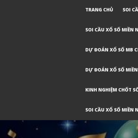
Skip
to
TRANG CHỦ
SOI C
content
SOI CẦU XỔ SỐ MIỀN 
DỰ ĐOÁN XỔ SỐ MB C
DỰ ĐOÁN XỔ SỐ MIỀN
KINH NGHIỆM CHỐT SỐ
SOI CẦU XỔ SỐ MIỀN 