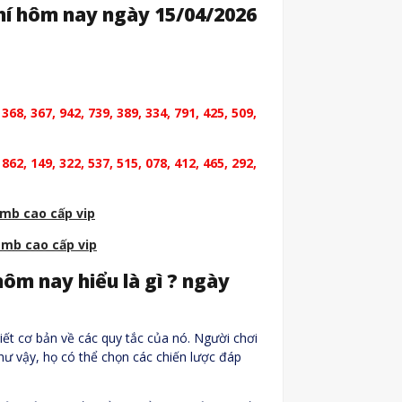
phí hôm nay ngày 15/04/2026
:
368, 367, 942, 739, 389, 334, 791, 425, 509,
:
862, 149, 322, 537, 515, 078, 412, 465, 292,
smb cao cấp vip
smb cao cấp vip
hôm nay hiểu là gì ? ngày
iết cơ bản về các quy tắc của nó. Người chơi
 như vậy, họ có thể chọn các chiến lược đáp