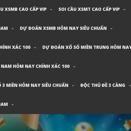
ẦU XSMB CAO CẤP VIP
SOI CẦU XSMT CAO CẤP VIP
NAM
DỰ ĐOÁN XSMB HÔM NAY SIÊU CHUẨN
HÍNH XÁC 100
DỰ ĐOÁN XỔ SỐ MIỀN TRUNG HÔM NAY
 NAM HÔM NAY CHÍNH XÁC 100
 3 MIỀN HÔM NAY SIÊU CHUẨN
ĐỘC THỦ ĐỀ 3 CÀNG
NAM