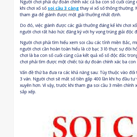
Người chơi phải dự đoán chính xác cả ba con số cuối cùng c
khi chơi xổ số
soi cầu 3 càng
thay vì xổ số thông thường.
tham gia để giành được một giải thưởng nhất định.
Do đó, việc giành được các giải thưởng đáng kể khi chơi xổ 
người chơi rất háo hức đăng ký với hy vọng trúng giải độc 
Người chơi phải tìm hiểu xem soi cầu các tỉnh miền Bắc, 
người chơi cần hoàn toàn hiểu là cờ bạc 3 lô thực sự đòi h
chơi là ba con số cuối cùng của kết quả xổ số độc đắc tron
chơi phải tìm được một chiếc túi dự đoán chính xác ba con 
Vấn đề thứ ba đưa ra các khả năng sau: Tùy thuộc vào đối
3 ván. Người chơi sẽ mất số tiền gấp 400 lần khi họ đầu tư
xuyên hơn. Vì vậy, trước khi tham gia soi cầu 3 miền chính 
sắp xếp.