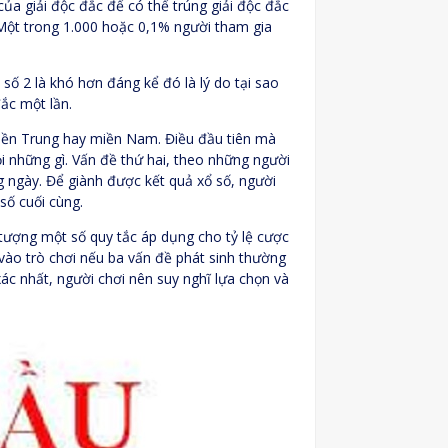
ủa giải độc đắc để có thể trúng giải độc đắc
 Một trong 1.000 hoặc 0,1% người tham gia
số 2 là khó hơn đáng kể đó là lý do tại sao
đắc một lần.
miền Trung hay miền Nam. Điều đầu tiên mà
ỏi những gì. Vấn đề thứ hai, theo những người
g ngày. Để giành được kết quả xổ số, người
số cuối cùng.
 tượng một số quy tắc áp dụng cho tỷ lệ cược
 vào trò chơi nếu ba vấn đề phát sinh thường
xác nhất, người chơi nên suy nghĩ lựa chọn và