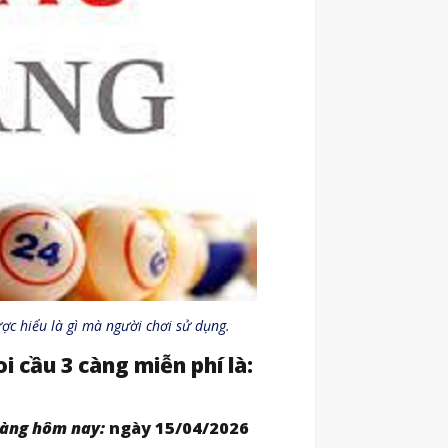
ược hiểu là gì mà người chơi sử dụng.
i cầu 3 càng miễn phí là:
 càng hôm nay:
ngày 15/04/2026