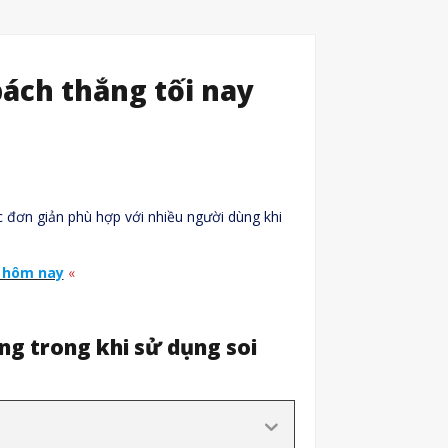
bách thắng tối nay
c đơn giản phù hợp với nhiều người dùng khi
c hôm nay
«
g trong khi sử dụng soi