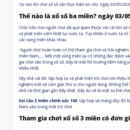
Tại sao khi chơi xổ số cần thực hiện soi cầu.
ngày 03/05/202
Thế nào là xổ số ba miền? ngày 03/0
Chắc hẳn mọi người chơi đã quá quen thuộc với cái tên xổ s
và phát triển sớm nhất tại nước ta. Tuy nhiên ở nước ta có 
các vùng miền khác nhau.
Người chơi hoàn toàn có thể tham gia chơi và trải nghiệm x
miền Nam,…. Mỗi một vùng miền lại có những đặc điểm và 
gia chơi vào trong xổ số. Đây là một thị trường tiềm năng 
nhiều nhất.
Vậy nhà cái đã tập hợp lại và phát triển trò chơi với nhiều
nghiệm mới và cảm giác thú vị cho người dùng. Không thể 
nhà cái thời gian gần đây nhất. Đây dự sẽ là một xu thế chơ
Soi cầu 3 miền chính xác 100
tập hợp và mang đầy đủ tín
Nam vào trong một trò chơi.
Tham gia chơi xổ số 3 miền có đơn 