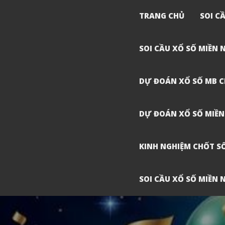
Skip
to
TRANG CHỦ
SOI C
content
SOI CẦU XỔ SỐ MIỀN 
DỰ ĐOÁN XỔ SỐ MB C
DỰ ĐOÁN XỔ SỐ MIỀN
KINH NGHIỆM CHỐT SỐ
SOI CẦU XỔ SỐ MIỀN 