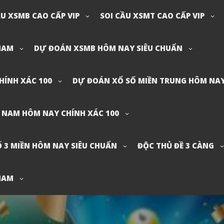
ẦU XSMB CAO CẤP VIP
SOI CẦU XSMT CAO CẤP VIP
NAM
DỰ ĐOÁN XSMB HÔM NAY SIÊU CHUẨN
HÍNH XÁC 100
DỰ ĐOÁN XỔ SỐ MIỀN TRUNG HÔM NAY
 NAM HÔM NAY CHÍNH XÁC 100
 3 MIỀN HÔM NAY SIÊU CHUẨN
ĐỘC THỦ ĐỀ 3 CÀNG
NAM