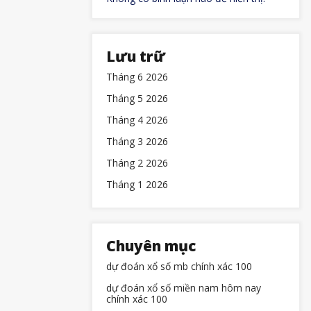
Lưu trữ
Tháng 6 2026
Tháng 5 2026
Tháng 4 2026
Tháng 3 2026
Tháng 2 2026
Tháng 1 2026
Chuyên mục
dự đoán xổ số mb chính xác 100
dự đoán xổ số miền nam hôm nay
chính xác 100