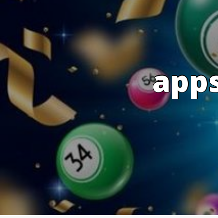
a
p
p