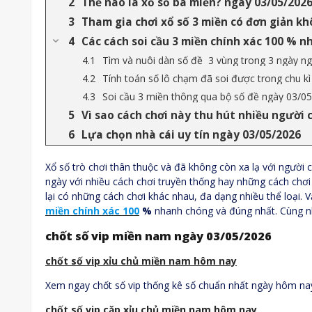
Thế nào là xổ số ba miền? ngày 03/05/202
Tham gia chơi xổ số 3 miền có đơn giản k
Các cách soi cầu 3 miền chính xác 100 % n
Tìm và nuôi dàn số đề 3 vùng trong 3 ngày n
Tính toán số lô chạm đã soi được trong chu k
Soi cầu 3 miền thông qua bộ số đề ngày 03/0
Vì sao cách chơi này thu hút nhiều người 
Lựa chọn nhà cái uy tín ngày 03/05/2026
Xổ số trò chơi thân thuộc và đã không còn xa lạ với người 
ngày với nhiều cách chơi truyền thống hay những cách chơi
lại có những cách chơi khác nhau, đa dạng nhiều thể loại. 
miền chính xác 100
%
nhanh chóng và đúng nhất. Cùng nh
chốt số vip miền nam ngày 03/05/2026
chốt số vip xỉu chủ miền nam hôm nay
Xem ngay chốt số vip thống kê số chuẩn nhất ngày hôm n
chốt số vip cặp xỉu chủ miền nam hôm nay