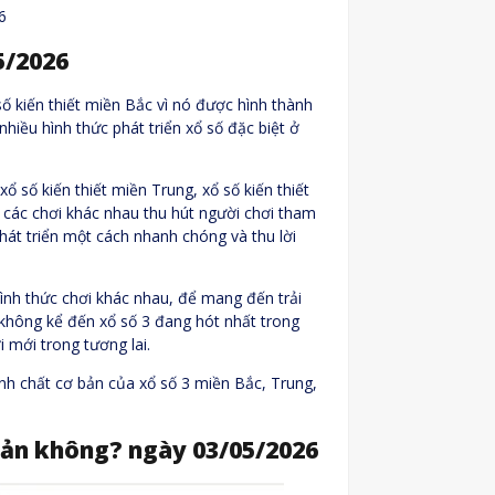
6
5/2026
ố kiến thiết miền Bắc vì nó được hình thành
nhiều hình thức phát triển xổ số đặc biệt ở
ổ số kiến thiết miền Trung, xổ số kiến thiết
các chơi khác nhau thu hút người chơi tham
phát triển một cách nhanh chóng và thu lời
 hình thức chơi khác nhau, để mang đến trải
không kể đến xổ số 3 đang hót nhất trong
i mới trong tương lai.
h chất cơ bản của xổ số 3 miền Bắc, Trung,
giản không? ngày 03/05/2026