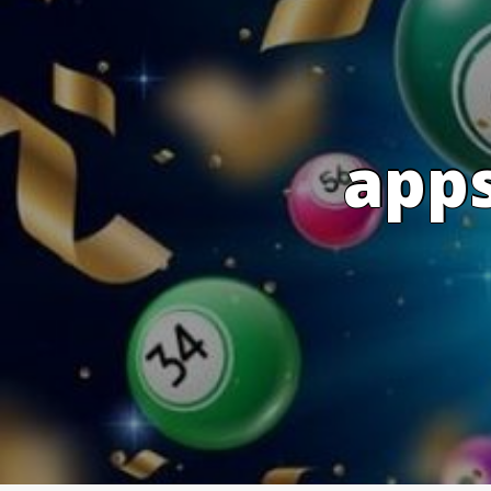
a
p
p