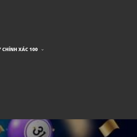
 CHÍNH XÁC 100