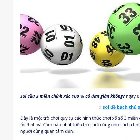
Soi cầu 3 miền chính xác 100 % có đơn giản không?
ngày 0
»
soi đề bạch thủ
Đây là một trò chơi quy tụ các hình thức chơi xổ số 3 miền 
ổn định và đảm bảo phát triển trò chơi cũng như cách chơi
người dùng quan tâm đến.