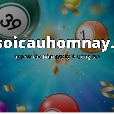
s
o
i
c
a
u
h
o
m
n
a
y
a
p
p
s
o
i
c
ầ
u
h
ô
m
n
a
y
t
ỷ
l
ệ
t
r
ú
n
g
c
a
o