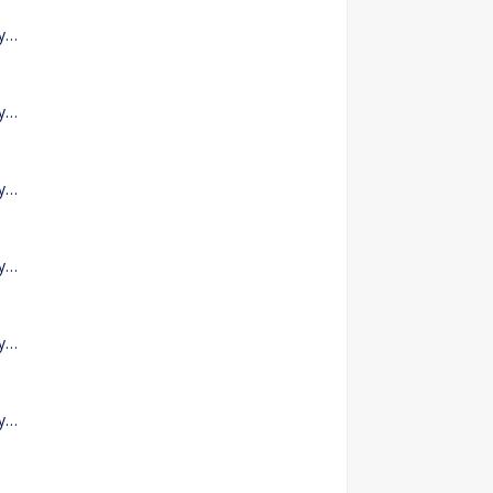
ay…
ay…
ay…
ay…
ay…
ay…