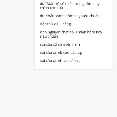
dự đoán xổ số miền trung hôm nay
chính xác 100
dự đoán xsmb hôm nay siêu chuẩn
độc thủ đề 3 càng
kinh nghiệm chốt số 3 miền hôm nay
siêu chuẩn
soi cầu xổ số miền nam
soi cầu xsmb cao cấp vip
soi cầu xsmt cao cấp vip