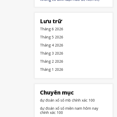
Lưu trữ
Tháng 6 2026
Tháng 5 2026
Tháng 4 2026
Tháng 3 2026
Tháng 2 2026
Tháng 1 2026
Chuyên mục
dự đoán xổ số mb chính xác 100
dự đoán xổ số miền nam hôm nay
chính xác 100