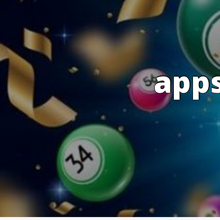
a
p
p