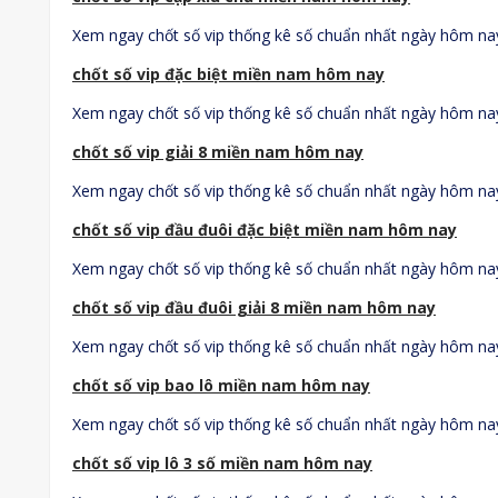
Xem ngay chốt số vip thống kê số chuẩn nhất ngày hôm n
chốt số vip đặc biệt miền nam hôm nay
Xem ngay chốt số vip thống kê số chuẩn nhất ngày hôm n
chốt số vip giải 8 miền nam hôm nay
Xem ngay chốt số vip thống kê số chuẩn nhất ngày hôm n
chốt số vip đầu đuôi đặc biệt miền nam hôm nay
Xem ngay chốt số vip thống kê số chuẩn nhất ngày hôm n
chốt số vip đầu đuôi giải 8 miền nam hôm nay
Xem ngay chốt số vip thống kê số chuẩn nhất ngày hôm n
chốt số vip bao lô miền nam hôm nay
Xem ngay chốt số vip thống kê số chuẩn nhất ngày hôm n
chốt số vip lô 3 số miền nam hôm nay