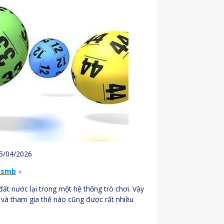
5/04/2026
 xsmb
«
đất nước lại trong một hệ thống trò chơi. Vậy
 và tham gia thế nào cũng được rất nhiều