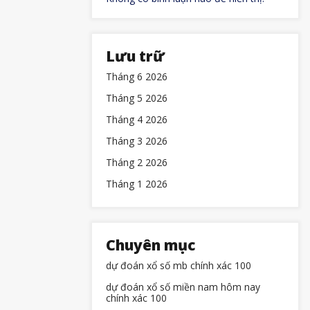
Lưu trữ
Tháng 6 2026
Tháng 5 2026
Tháng 4 2026
Tháng 3 2026
Tháng 2 2026
Tháng 1 2026
Chuyên mục
dự đoán xổ số mb chính xác 100
dự đoán xổ số miền nam hôm nay
chính xác 100