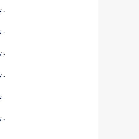
ay…
ay…
ay…
ay…
ay…
ay…