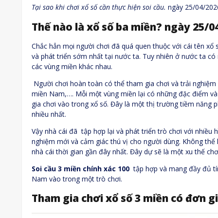
Tại sao khi chơi xổ số cần thực hiện soi cầu.
ngày 25/04/202
Thế nào là xổ số ba miền? ngày 25/0
Chắc hẳn mọi người chơi đã quá quen thuộc với cái tên xổ s
và phát triển sớm nhất tại nước ta. Tuy nhiên ở nước ta có 
các vùng miền khác nhau.
Người chơi hoàn toàn có thể tham gia chơi và trải nghiệm x
miền Nam,…. Mỗi một vùng miền lại có những đặc điểm và 
gia chơi vào trong xổ số. Đây là một thị trường tiềm năng 
nhiều nhất.
Vậy nhà cái đã tập hợp lại và phát triển trò chơi với nhiều
nghiệm mới và cảm giác thú vị cho người dùng. Không thể 
nhà cái thời gian gần đây nhất. Đây dự sẽ là một xu thế chơ
Soi cầu 3 miền chính xác 100
tập hợp và mang đầy đủ tín
Nam vào trong một trò chơi.
Tham gia chơi xổ số 3 miền có đơn 