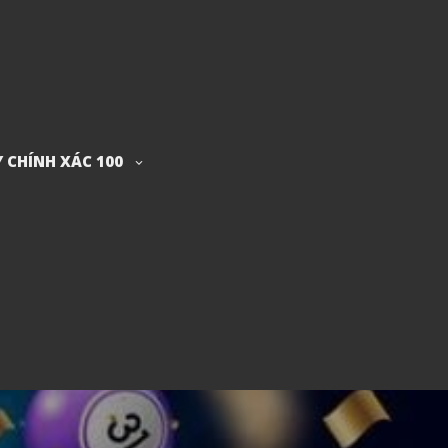
 CHÍNH XÁC 100