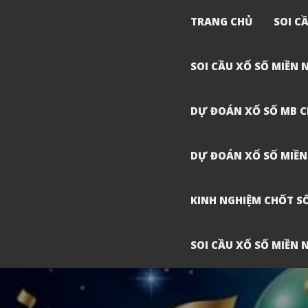
Skip
to
TRANG CHỦ
SOI C
content
SOI CẦU XỔ SỐ MIỀN 
DỰ ĐOÁN XỔ SỐ MB C
DỰ ĐOÁN XỔ SỐ MIỀN
KINH NGHIỆM CHỐT SỐ
SOI CẦU XỔ SỐ MIỀN 