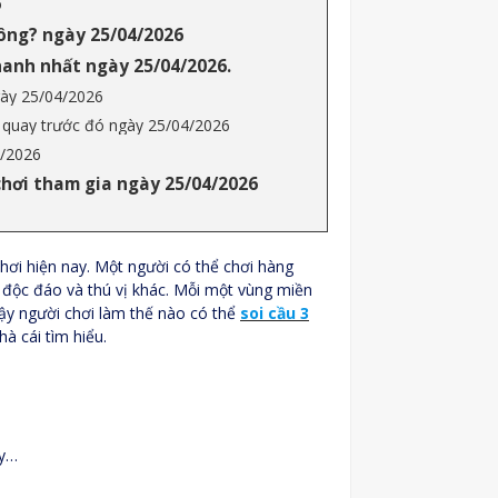
6
hông? ngày 25/04/2026
hanh nhất ngày 25/04/2026.
gày 25/04/2026
ì quay trước đó ngày 25/04/2026
4/2026
chơi tham gia ngày 25/04/2026
chơi hiện nay. Một người có thể chơi hàng
 độc đáo và thú vị khác. Mỗi một vùng miền
Vậy người chơi làm thế nào có thể
soi cầu 3
à cái tìm hiểu.
ay…