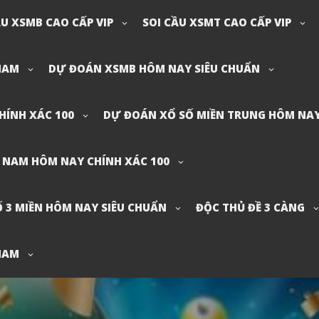
ẦU XSMB CAO CẤP VIP
SOI CẦU XSMT CAO CẤP VIP
NAM
DỰ ĐOÁN XSMB HÔM NAY SIÊU CHUẨN
HÍNH XÁC 100
DỰ ĐOÁN XỔ SỐ MIỀN TRUNG HÔM NAY
 NAM HÔM NAY CHÍNH XÁC 100
 3 MIỀN HÔM NAY SIÊU CHUẨN
ĐỘC THỦ ĐỀ 3 CÀNG
NAM