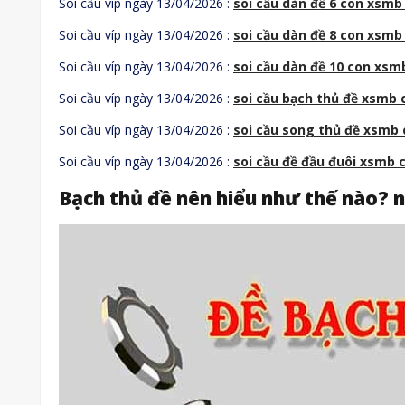
Soi cầu víp ngày 13/04/2026 :
soi cầu dàn đề 6 con xsmb
Soi cầu víp ngày 13/04/2026 :
soi cầu dàn đề 8 con xsmb
Soi cầu víp ngày 13/04/2026 :
soi cầu dàn đề 10 con xsm
Soi cầu víp ngày 13/04/2026 :
soi cầu bạch thủ đề xsmb 
Soi cầu víp ngày 13/04/2026 :
soi cầu song thủ đề xsmb 
Soi cầu víp ngày 13/04/2026 :
soi cầu đề đầu đuôi xsmb c
Bạch thủ đề nên hiểu như thế nào? 