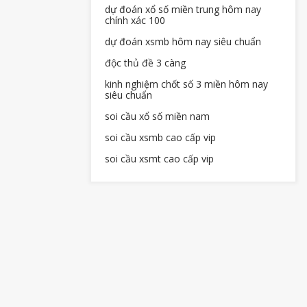
dự đoán xổ số miền trung hôm nay
chính xác 100
dự đoán xsmb hôm nay siêu chuẩn
độc thủ đề 3 càng
kinh nghiệm chốt số 3 miền hôm nay
siêu chuẩn
soi cầu xổ số miền nam
soi cầu xsmb cao cấp vip
soi cầu xsmt cao cấp vip