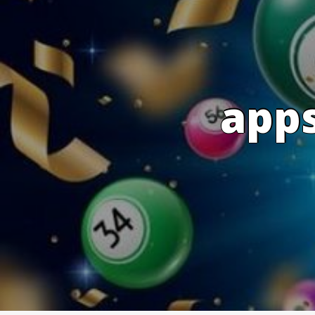
a
p
p