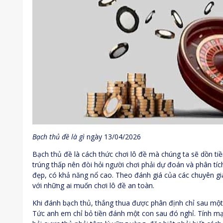
Bạch thủ đề là gì
ngày 13/04/2026
Bạch thủ đề là cách thức chơi lô đề mà chúng ta sẽ dồn ti
trúng thấp nên đòi hỏi người chơi phải dự đoán và phân tíc
đẹp, có khả năng nổ cao. Theo đánh giá của các chuyên g
với những ai muốn chơi lô đề an toàn.
Khi đánh bạch thủ, thắng thua được phân định chỉ sau một
Tức anh em chỉ bỏ tiền đánh một con sau đó nghỉ. Tính m