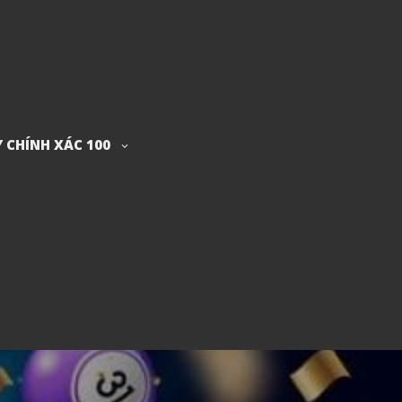
 CHÍNH XÁC 100