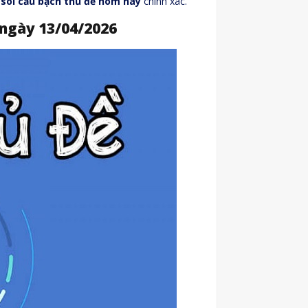
h
soi cầu bạch thủ đề hôm nay
chính xác.
 ngày 13/04/2026