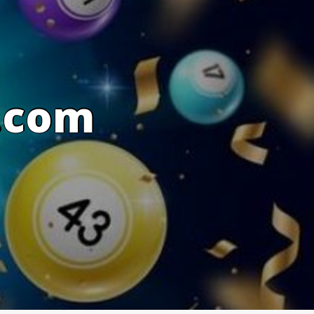
.
c
o
m