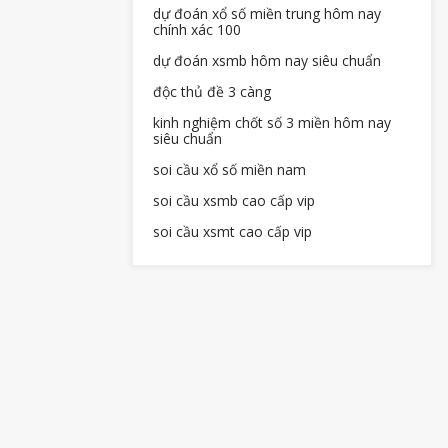
dự đoán xổ số miền trung hôm nay
chính xác 100
dự đoán xsmb hôm nay siêu chuẩn
độc thủ đề 3 càng
kinh nghiệm chốt số 3 miền hôm nay
siêu chuẩn
soi cầu xổ số miền nam
soi cầu xsmb cao cấp vip
soi cầu xsmt cao cấp vip