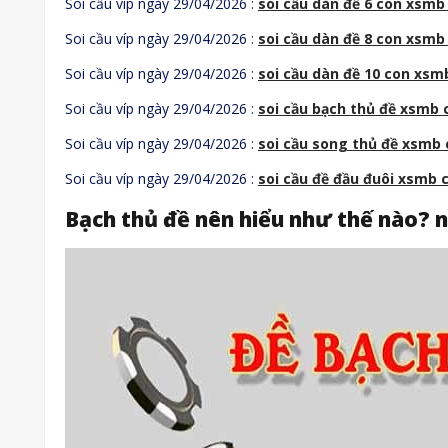
Soi cầu víp ngày 29/04/2026 :
soi cầu dàn đề 6 con xsmb
Soi cầu víp ngày 29/04/2026 :
soi cầu dàn đề 8 con xsmb
Soi cầu víp ngày 29/04/2026 :
soi cầu dàn đề 10 con xsm
Soi cầu víp ngày 29/04/2026 :
soi cầu bạch thủ đề xsmb 
Soi cầu víp ngày 29/04/2026 :
soi cầu song thủ đề xsmb 
Soi cầu víp ngày 29/04/2026 :
soi cầu đề đầu đuôi xsmb c
Bạch thủ đề nên hiểu như thế nào? 