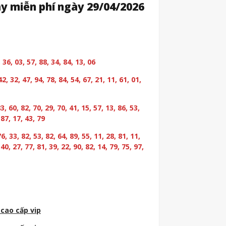
ay miễn phí ngày 29/04/2026
 36, 03, 57, 88, 34, 84, 13, 06
42, 32, 47, 94, 78, 84, 54, 67, 21, 11, 61, 01,
3, 60, 82, 70, 29, 70, 41, 15, 57, 13, 86, 53,
 87, 17, 43, 79
76, 33, 82, 53, 82, 64, 89, 55, 11, 28, 81, 11,
 40, 27, 77, 81, 39, 22, 90, 82, 14, 79, 75, 97,
 cao cấp vip