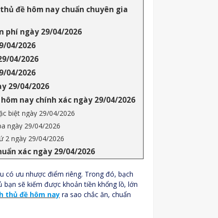
h thủ đề hôm nay chuẩn chuyên gia
n phí ngày 29/04/2026
9/04/2026
29/04/2026
29/04/2026
ày 29/04/2026
ề hôm nay chính xác ngày 29/04/2026
đặc biệt ngày 29/04/2026
 ba ngày 29/04/2026
hứ 2 ngày 29/04/2026
huẩn xác ngày 29/04/2026
đều có ưu nhược điểm riêng. Trong đó, bạch
ủ bạn sẽ kiếm được khoản tiền khổng lồ, lớn
ch thủ đề hôm nay
ra sao chắc ăn, chuẩn