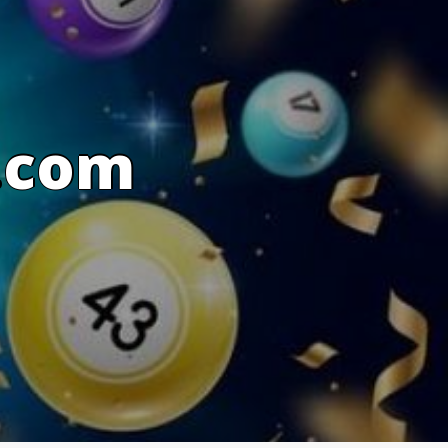
.
c
o
m