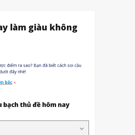
ay làm giàu không
ược điểm ra sao? Bạn đã biết cách soi cầu
dưới đây nhé!
ền bắc
«
ầu bạch thủ đề hôm nay