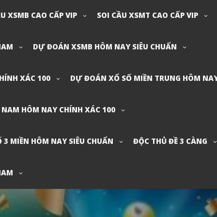
ẦU XSMB CAO CẤP VIP
SOI CẦU XSMT CAO CẤP VIP
NAM
DỰ ĐOÁN XSMB HÔM NAY SIÊU CHUẨN
HÍNH XÁC 100
DỰ ĐOÁN XỔ SỐ MIỀN TRUNG HÔM NAY
 NAM HÔM NAY CHÍNH XÁC 100
 3 MIỀN HÔM NAY SIÊU CHUẨN
ĐỘC THỦ ĐỀ 3 CÀNG
NAM