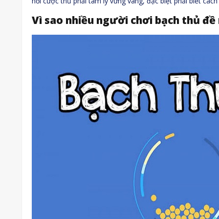
hỏi cược thủ phải tâm lý vững vàng, đặc biệt phải biết các
Vì sao nhiều người chơi bạch thủ đề