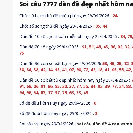
Soi cầu 7777 dàn đề đẹp nhất hôm n
Chốt số bạch thủ đề miễn phí ngày 29/04/2026 :
24
Chốt số song thủ đề ngày 29/04/2026 :
85, 44
Dàn đề 10 số cực chuẩn miễn phí ngày 29/04/2026 :
84, 79,
Dàn đề 20 số ngày 29/04/2026 :
91, 51, 48, 45, 96, 02, 32, 
75
Dàn đề 36 con số bất bại ngày 29/04/2026
53, 45, 25, 12, 8
38, 84, 38, 62, 14, 93, 41, 07, 98, 72, 42, 18, 41, 05, 55, 42,
Dàn đề 50 số bất tử đẹp nhất hôm nay ngày 29/04/2026 :
91, 68, 06, 91, 86, 85, 20, 37, 77, 55, 84, 92, 39, 77, 21, 83,
94, 96, 54, 03, 17, 97, 79, 63, 33, 49
Số đề đầu hôm nay ngày 29/04/2026 :
0
Số đề đuôi hôm nay ngày 29/04/2026 :
8
Soi cầu víp ngày 29/04/2026 :
soi cầu dàn đề 4 con xsmb