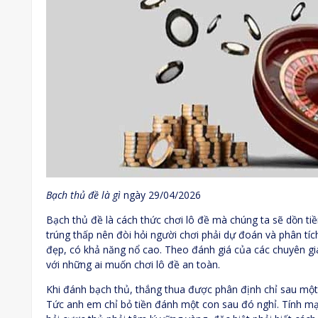
Bạch thủ đề là gì
ngày 29/04/2026
Bạch thủ đề là cách thức chơi lô đề mà chúng ta sẽ dồn ti
trúng thấp nên đòi hỏi người chơi phải dự đoán và phân tíc
đẹp, có khả năng nổ cao. Theo đánh giá của các chuyên g
với những ai muốn chơi lô đề an toàn.
Khi đánh bạch thủ, thắng thua được phân định chỉ sau một
Tức anh em chỉ bỏ tiền đánh một con sau đó nghỉ. Tính m