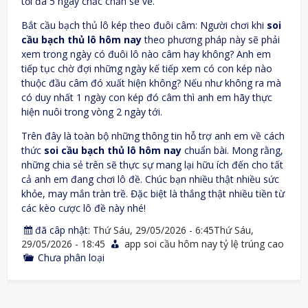
tối đa 5 ngày chắc chắn sẽ về.
Bắt cầu bạch thủ lô kép theo đuôi câm: Người chơi khi
soi
cầu bạch thủ lô hôm nay
theo phương pháp này sẽ phải
xem trong ngày có đuôi lô nào câm hay không? Anh em
tiếp tục chờ đợi những ngày kế tiếp xem có con kép nào
thuộc đầu câm đó xuất hiện không? Nếu như không ra mà
có duy nhất 1 ngày con kép đó câm thì anh em hãy thực
hiện nuôi trong vòng 2 ngày tới.
Trên đây là toàn bộ những thông tin hỗ trợ anh em về cách
thức
soi cầu bạch thủ lô hôm nay
chuẩn bài. Mong rằng,
những chia sẻ trên sẽ thực sự mang lại hữu ích đến cho tất
cả anh em đang chơi lô đề. Chúc bạn nhiều thật nhiều sức
khỏe, may mắn tràn trề. Đặc biệt là thắng thật nhiều tiền từ
các kèo cược lô đề này nhé!
đã câp nhật:
Thứ Sáu, 29/05/2026 - 6:45Thứ Sáu,
29/05/2026 - 18:45
app soi cầu hôm nay tỷ lệ trúng cao
Chưa phân loại