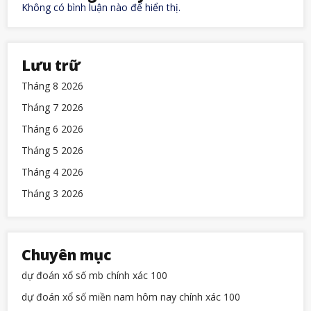
Không có bình luận nào để hiển thị.
Lưu trữ
Tháng 8 2026
Tháng 7 2026
Tháng 6 2026
Tháng 5 2026
Tháng 4 2026
Tháng 3 2026
Chuyên mục
dự đoán xổ số mb chính xác 100
dự đoán xổ số miền nam hôm nay chính xác 100