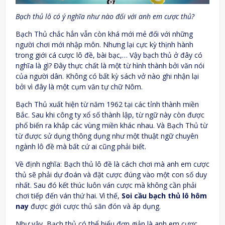
Bạch thủ lô có ý nghĩa như nào đối với anh em cược thủ?
Bạch Thủ chắc hẳn vẫn còn khá mới mẻ đối với những
người chơi mới nhập môn. Nhưng lại cực kỳ thịnh hành
trong giới cá cược lô đề, bài bạc,… Vậy bạch thủ ở đây có
nghĩa là gì? Đây thực chất là một từ hình thành bởi văn nói
của người dân. Không có bất kỳ sách vở nào ghi nhận lại
bởi vì đây là một cụm văn tự chữ Nôm.
Bạch Thủ xuất hiện từ năm 1962 tại các tỉnh thành miền
Bắc. Sau khi công ty xổ số thành lập, từ ngữ này còn được
phổ biến ra khắp các vùng miền khác nhau. Và Bạch Thủ từ
từ được sử dụng thông dụng như một thuật ngữ chuyên
ngành lô đề mà bất cứ ai cũng phải biết.
Về định nghĩa: Bạch thủ lô đề là cách chơi mà anh em cược
thủ sẽ phải dự đoán và đặt cược đúng vào một con số duy
nhất. Sau đó kết thúc luôn ván cược mà không cần phải
chơi tiếp đến ván thứ hai. Vì thế,
Soi cầu bạch thủ lô hôm
nay
được giới cược thủ săn đón và áp dụng.
Như vậy, Bạch thủ có thể hiểu đơn giản là anh em cược