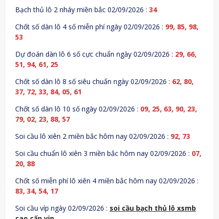
Bạch thủ lô 2 nháy miền bắc 02/09/2026 :
34
Chốt số dàn lô 4 số miễn phí ngày 02/09/2026 :
99, 85, 98,
53
Dự đoán dàn lô 6 số cực chuẩn ngày 02/09/2026 :
29, 66,
51, 94, 61, 25
Chốt số dàn lô 8 số siêu chuẩn ngày 02/09/2026 :
62, 80,
37, 72, 33, 84, 05, 61
Chốt số dàn lô 10 số ngày 02/09/2026 :
09, 25, 63, 90, 23,
79, 02, 23, 88, 57
Soi cầu lô xiên 2 miền bắc hôm nay 02/09/2026 :
92, 73
Soi cầu chuẩn lô xiên 3 miền bắc hôm nay 02/09/2026 :
07,
20, 88
Chốt số miễn phí lô xiên 4 miền bắc hôm nay 02/09/2026 :
83, 34, 54, 17
Soi cầu víp ngày 02/09/2026 :
soi cầu bạch thủ lô xsmb
cao cấp vip