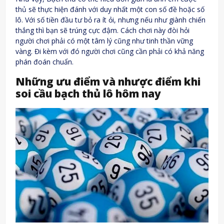
thủ sẽ thực hiện đánh với duy nhất một con số đề hoặc số
lô. Với số tiền đầu tư bỏ ra ít ỏi, nhưng nếu như giành chiến
thắng thì bạn sẽ trúng cực đậm. Cách chơi này đòi hỏi
người chơi phải có một tâm lý cũng như tinh thần vững
vàng. Đi kèm với đó người chơi cũng cần phải có khả năng
phán đoán chuẩn.
Những ưu điểm và nhược điểm khi
soi cầu bạch thủ lô hôm nay