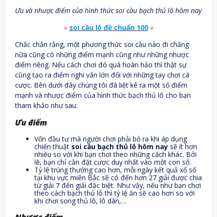
Ưu và nhược điểm của hình thức soi cầu bạch thủ lô hôm nay
»
soi cầu lô đề chuẩn 100
«
Chắc chắn rằng, một phương thức soi cầu nào đi chăng
nữa cũng có những điểm mạnh cũng như những nhược
điểm riêng. Nếu cách chơi đó quá hoàn hảo thì thật sự
cũng tạo ra điểm nghi vấn lớn đối với những tay chơi cá
cược. Bên dưới đây chúng tôi đã liệt kê ra một số điểm
mạnh và nhược điểm của hình thức bạch thủ lô cho bạn
tham khảo như sau:
Ưu điểm
Vốn đầu tư mà người chơi phải bỏ ra khi áp dụng
chiến thuật
soi cầu bạch thủ lô hôm nay
sẽ ít hơn
nhiều so với khi bạn chơi theo những cách khác. Bởi
lẽ, bạn chỉ cần đặt cược duy nhất vào một con số.
Tỷ lệ trúng thưởng cao hơn, mỗi ngày kết quả xổ số
tại khu vực miền Bắc sẽ có đến hơn 27 giải được chia
từ giải 7 đến giải đặc biệt. Như vậy, nếu như bạn chơi
theo cách bạch thủ lô thì tỷ lệ ăn sẽ cao hơn so với
khi chơi song thủ lô, lô dàn,…