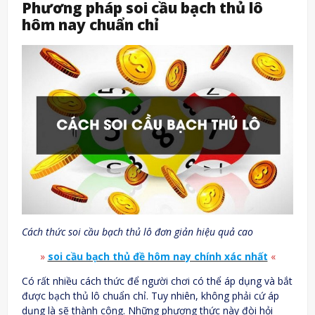
Phương pháp soi cầu bạch thủ lô
hôm nay chuẩn chỉ
Cách thức soi cầu bạch thủ lô đơn giản hiệu quả cao
»
soi cầu bạch thủ đề hôm nay chính xác nhất
«
Có rất nhiều cách thức để người chơi có thể áp dụng và bắt
được bạch thủ lô chuẩn chỉ. Tuy nhiên, không phải cứ áp
dụng là sẽ thành công. Những phương thức này đòi hỏi