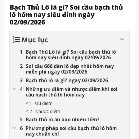
Bạch Thủ Lô là gì? Soi cầu bạch thủ
lô hôm nay siêu đỉnh ngày
02/09/2026
Mục lục
Bạch Thủ Lô là gì? Soi cầu bạch thủ lô
hôm nay siêu đỉnh ngày 02/09/2026
Soi cầu 666 dàn lô đẹp nhất hôm nay
miễn phí ngày 02/09/2026
Bạch thủ lô là gì? ngày 02/09/2026
Những ưu điểm và nhược điểm khi soi
cầu bạch thủ lô hôm nay
Ưu điểm
Nhược điểm
Bạch thủ lô ăn bao nhiêu tiền?
Phương pháp soi cầu bạch thủ lô hôm
nay chuẩn chỉ