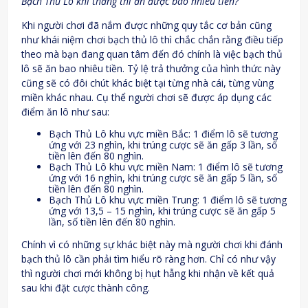
Bạch Thủ Lô khi thắng thì ăn được bao nhiêu tiền?
Khi người chơi đã nắm được những quy tắc cơ bản cũng
như khái niệm chơi bạch thủ lô thì chắc chắn rằng điều tiếp
theo mà bạn đang quan tâm đến đó chính là việc bạch thủ
lô sẽ ăn bao nhiêu tiền. Tỷ lệ trả thưởng của hình thức này
cũng sẽ có đôi chút khác biệt tại từng nhà cái, từng vùng
miền khác nhau. Cụ thể người chơi sẽ được áp dụng các
điểm ăn lô như sau:
Bạch Thủ Lô khu vực miền Bắc: 1 điểm lô sẽ tương
ứng với 23 nghìn, khi trúng cược sẽ ăn gấp 3 lần, số
tiền lên đến 80 nghìn.
Bạch Thủ Lô khu vực miền Nam: 1 điểm lô sẽ tương
ứng với 16 nghìn, khi trúng cược sẽ ăn gấp 5 lần, số
tiền lên đến 80 nghìn.
Bạch Thủ Lô khu vực miền Trung: 1 điểm lô sẽ tương
ứng với 13,5 – 15 nghìn, khi trúng cược sẽ ăn gấp 5
lần, số tiền lên đến 80 nghìn.
Chính vì có những sự khác biệt này mà người chơi khi đánh
bạch thủ lô cần phải tìm hiểu rõ ràng hơn. Chỉ có như vậy
thì người chơi mới không bị hụt hẫng khi nhận về kết quả
sau khi đặt cược thành công.