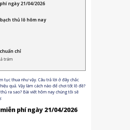
 phí ngày 21/04/2026
 bạch thủ lô hôm nay
chuẩn chỉ
uả trám
n tục thua như vậy. Câu trả lời ở đây chắc
hiệu quả. Vậy làm cách nào để chơi tốt lô đề?
thủ ra sao? Bài viết hôm nay chúng tôi sẽ
y.
 miễn phí ngày 21/04/2026