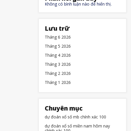
Không có bình luận nào để hiển thị.
Lưu trữ
Tháng 6 2026
Tháng 5 2026
Tháng 4 2026
Tháng 3 2026
Tháng 2 2026
Tháng 1 2026
Chuyên mục
dự đoán xổ số mb chính xác 100
dự đoán xổ số miền nam hôm nay
chính xác 100