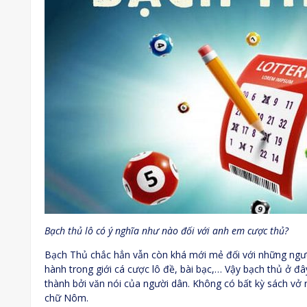
Bạch thủ lô có ý nghĩa như nào đối với anh em cược thủ?
Bạch Thủ chắc hẳn vẫn còn khá mới mẻ đối với những ngườ
hành trong giới cá cược lô đề, bài bạc,… Vậy bạch thủ ở đây
thành bởi văn nói của người dân. Không có bất kỳ sách vở n
chữ Nôm.