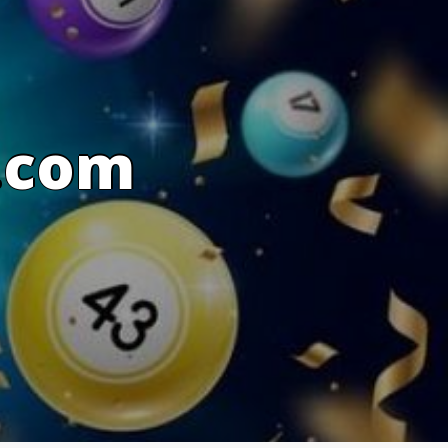
.
c
o
m