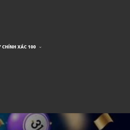
 CHÍNH XÁC 100