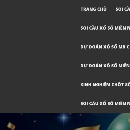
Skip
to
TRANG CHỦ
SOI C
content
SOI CẦU XỔ SỐ MIỀN 
DỰ ĐOÁN XỔ SỐ MB C
DỰ ĐOÁN XỔ SỐ MIỀN
KINH NGHIỆM CHỐT SỐ
SOI CẦU XỔ SỐ MIỀN 