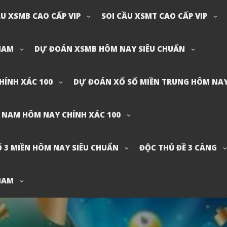
ẦU XSMB CAO CẤP VIP
SOI CẦU XSMT CAO CẤP VIP
NAM
DỰ ĐOÁN XSMB HÔM NAY SIÊU CHUẨN
HÍNH XÁC 100
DỰ ĐOÁN XỔ SỐ MIỀN TRUNG HÔM NAY
 NAM HÔM NAY CHÍNH XÁC 100
 3 MIỀN HÔM NAY SIÊU CHUẨN
ĐỘC THỦ ĐỀ 3 CÀNG
NAM