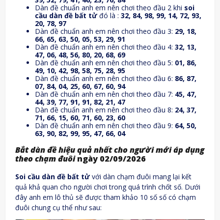
Dàn đề chuẩn anh em nên chơi theo đầu 2 khi
soi
cầu dàn đề bất tử
đó là :
32, 84, 98, 99, 14, 72, 93,
20, 78, 97
Dàn đề chuẩn anh em nên chơi theo đầu 3:
29, 18,
66, 65, 63, 50, 05, 53, 29, 91
Dàn đề chuẩn anh em nên chơi theo đầu 4:
32, 13,
47, 06, 48, 56, 80, 20, 68, 69
Dàn đề chuẩn anh em nên chơi theo đầu 5:
01, 86,
49, 10, 42, 98, 58, 75, 28, 95
Dàn đề chuẩn anh em nên chơi theo đầu 6:
86, 87,
07, 84, 04, 25, 60, 67, 60, 94
Dàn đề chuẩn anh em nên chơi theo đầu 7:
45, 47,
44, 39, 77, 91, 91, 82, 21, 47
Dàn đề chuẩn anh em nên chơi theo đầu 8:
24, 37,
71, 66, 15, 60, 71, 60, 23, 60
Dàn đề chuẩn anh em nên chơi theo đầu 9:
64, 50,
63, 90, 82, 99, 95, 47, 66, 04
Bắt dàn đề hiệu quả nhất cho người mới áp dụng
theo chạm đuôi
ngày 02/09/2026
Soi cầu dàn đề bất tử
với dàn chạm đuôi mang lại kết
quả khả quan cho người chơi trong quá trình chốt số. Dưới
đây anh em lô thủ sẽ được tham khảo 10 số số có chạm
đuôi chung cụ thể như sau: