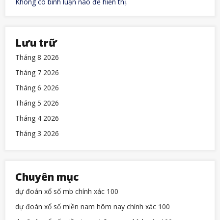
Không có bình luận nào để hiển thị.
Lưu trữ
Tháng 8 2026
Tháng 7 2026
Tháng 6 2026
Tháng 5 2026
Tháng 4 2026
Tháng 3 2026
Chuyên mục
dự đoán xổ số mb chính xác 100
dự đoán xổ số miền nam hôm nay chính xác 100