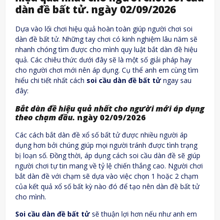
dàn đề bất tử. ngày 02/09/2026
Dựa vào lối chơi hiệu quả hoàn toàn giúp người chơi soi
dàn đề bất tử. Những tay chơi có kinh nghiệm lâu năm sẽ
nhanh chóng tìm được cho mình quy luật bắt dàn đề hiệu
quả. Các chiêu thức dưới đây sẽ là một số giải pháp hay
cho người chơi mới nên áp dụng. Cụ thể anh em cùng tìm
hiểu chi tiết nhất cách
soi cầu dàn đề bất tử
ngay sau
đây:
Bắt dàn đề hiệu quả nhất cho người mới áp dụng
theo chạm đầu.
ngày 02/09/2026
Các cách bắt dàn đề xổ số bất tử được nhiều người áp
dụng hơn bởi chúng giúp mọi người tránh được tình trạng
bị loạn số. Đồng thời, áp dụng cách soi cầu dàn đề sẽ giúp
người chơi tự tin mang về tỷ lệ chiến thắng cao. Người chơi
bắt dàn đề với chạm sẽ dựa vào việc chọn 1 hoặc 2 chạm
của kết quả xổ số bất kỳ nào đó để tạo nên dàn đề bất tử
cho mình.
Soi cầu dàn đề bất tử
sẽ thuận lợi hơn nếu như anh em