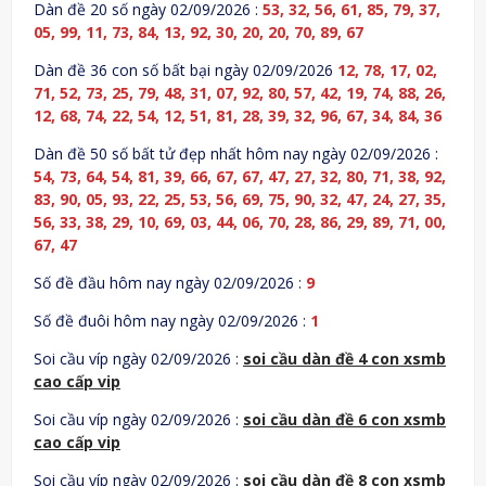
Dàn đề 20 số ngày 02/09/2026 :
53, 32, 56, 61, 85, 79, 37,
05, 99, 11, 73, 84, 13, 92, 30, 20, 20, 70, 89, 67
Dàn đề 36 con số bất bại ngày 02/09/2026
12, 78, 17, 02,
71, 52, 73, 25, 79, 48, 31, 07, 92, 80, 57, 42, 19, 74, 88, 26,
12, 68, 74, 22, 54, 12, 51, 81, 28, 39, 32, 96, 67, 34, 84, 36
Dàn đề 50 số bất tử đẹp nhất hôm nay ngày 02/09/2026 :
54, 73, 64, 54, 81, 39, 66, 67, 67, 47, 27, 32, 80, 71, 38, 92,
83, 90, 05, 93, 22, 25, 53, 56, 69, 75, 90, 32, 47, 24, 27, 35,
56, 33, 38, 29, 10, 69, 03, 44, 06, 70, 28, 86, 29, 89, 71, 00,
67, 47
Số đề đầu hôm nay ngày 02/09/2026 :
9
Số đề đuôi hôm nay ngày 02/09/2026 :
1
Soi cầu víp ngày 02/09/2026 :
soi cầu dàn đề 4 con xsmb
cao cấp vip
Soi cầu víp ngày 02/09/2026 :
soi cầu dàn đề 6 con xsmb
cao cấp vip
Soi cầu víp ngày 02/09/2026 :
soi cầu dàn đề 8 con xsmb