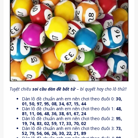
Tuyệt chiêu
soi cầu dàn đề bất tử
– bí quyết hay cho lô thủ!!
Dàn lô đề chuẩn anh em nên chơi theo đuôi 0:
30,
01, 50, 97, 95, 08, 34, 67, 15, 44
Dàn lô đề chuẩn anh em nên chơi theo đuôi 1:
48,
81, 11, 06, 48, 36, 38, 61, 67, 24
Dàn lô đề chuẩn anh em nên chơi theo đuôi 2:
95,
19, 74, 83, 02, 59, 17, 33, 70, 02
Dàn lô đề chuẩn anh em nên chơi theo đuôi 3:
73,
52, 79, 56, 06, 26, 30, 22, 21, 89