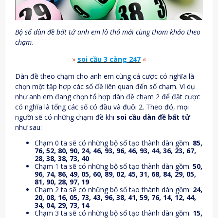
Bộ số dàn đề bất tử anh em lô thủ mới cùng tham khảo theo
chạm.
»
soi cầu 3 càng 247
«
Dàn đề theo chạm cho anh em cùng cá cược có nghĩa là
chọn một tập hợp các số đề liên quan đến số chạm. Ví dụ
như anh em đang chọn tổ hợp dàn đề chạm 2 để đặt cược
có nghĩa là tổng các số có đầu và đuôi 2. Theo đó, mọi
người sẽ có những chạm đề khi
soi cầu dàn đề bất tử
như sau:
Chạm 0 ta sẽ có những bộ số tạo thành dàn gồm:
85,
76, 52, 80, 90, 24, 46, 93, 96, 46, 93, 44, 36, 23, 67,
28, 38, 38, 73, 40
Chạm 1 ta sẽ có những bộ số tạo thành dàn gồm:
50,
96, 74, 86, 49, 05, 60, 89, 02, 45, 31, 68, 84, 29, 05,
81, 90, 28, 97, 19
Chạm 2 ta sẽ có những bộ số tạo thành dàn gồm:
24,
20, 08, 16, 05, 73, 43, 96, 38, 41, 59, 76, 14, 12, 44,
34, 04, 29, 73, 14
Chạm 3 ta sẽ có những bộ số tạo thành dàn gồm:
15,