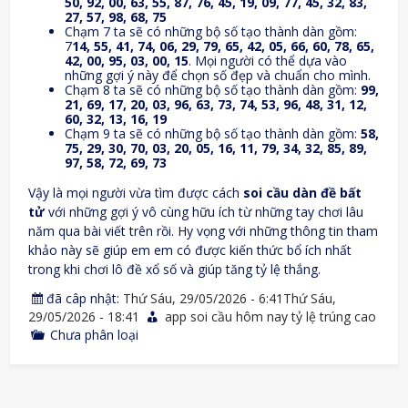
50, 92, 00, 63, 55, 87, 76, 45, 19, 09, 77, 45, 32, 83,
27, 57, 98, 68, 75
Chạm 7 ta sẽ có những bộ số tạo thành dàn gồm:
7
14, 55, 41, 74, 06, 29, 79, 65, 42, 05, 66, 60, 78, 65,
42, 00, 95, 03, 00, 15
. Mọi người có thể dựa vào
những gợi ý này để chọn số đẹp và chuẩn cho mình.
Chạm 8 ta sẽ có những bộ số tạo thành dàn gồm:
99,
21, 69, 17, 20, 03, 96, 63, 73, 74, 53, 96, 48, 31, 12,
60, 32, 13, 16, 19
Chạm 9 ta sẽ có những bộ số tạo thành dàn gồm:
58,
75, 29, 30, 70, 03, 20, 05, 16, 11, 79, 34, 32, 85, 89,
97, 58, 72, 69, 73
Vậy là mọi người vừa tìm được cách
soi cầu dàn đề bất
tử
với những gợi ý vô cùng hữu ích từ những tay chơi lâu
năm qua bài viết trên rồi. Hy vọng với những thông tin tham
khảo này sẽ giúp em em có được kiến thức bổ ích nhất
trong khi chơi lô đề xổ số và giúp tăng tỷ lệ thắng.
đã câp nhật:
Thứ Sáu, 29/05/2026 - 6:41Thứ Sáu,
29/05/2026 - 18:41
app soi cầu hôm nay tỷ lệ trúng cao
Chưa phân loại