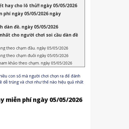
ết hay cho lô thủ!! ngày 05/05/2026
n phí ngày 05/05/2026 ngày
nh dàn đề. ngày 05/05/2026
hất cho người chơi soi cầu dàn đề
ụng theo chạm đầu. ngày 05/05/2026
ụng theo chạm đuôi ngày 05/05/2026
tham khảo theo chạm. ngày 05/05/2026
nhiều con số mà người chơi chọn ra để đánh
ề dễ trúng và chơi như thế nào hiệu quả nhất
ay miễn phí ngày 05/05/2026