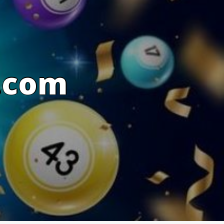
.
c
o
m