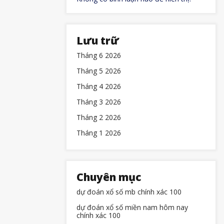
Lưu trữ
Tháng 6 2026
Tháng 5 2026
Tháng 4 2026
Tháng 3 2026
Tháng 2 2026
Tháng 1 2026
Chuyên mục
dự đoán xổ số mb chính xác 100
dự đoán xổ số miền nam hôm nay
chính xác 100