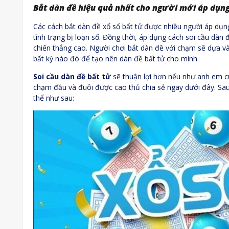
Bắt dàn đề hiệu quả nhất cho người mới áp dụn
Các cách bắt dàn đề xổ số bất tử được nhiều người áp dụn
tình trạng bị loạn số. Đồng thời, áp dụng cách soi cầu dàn đ
chiến thắng cao. Người chơi bắt dàn đề với chạm sẽ dựa v
bất kỳ nào đó để tạo nên dàn đề bất tử cho mình.
Soi cầu dàn đề bất tử
sẽ thuận lợi hơn nếu như anh em c
chạm đầu và đuôi được cao thủ chia sẻ ngay dưới đây. Sa
thể như sau: