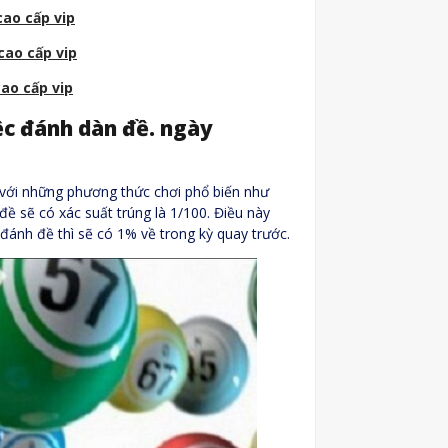
cao cấp vip
cao cấp vip
ao cấp vip
ệc đánh dàn đề. ngày
 với những phương thức chơi phổ biến như
ề sẽ có xác suất trúng là 1/100. Điều này
đánh đề thì sẽ có 1% về trong kỳ quay trước.