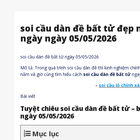
soi cầu dàn đề bất tử đẹp 
ngày ngày 05/05/2026
soi cầu dàn đề bất tử ngày 05/05/2026
Mô tả: Trong quá trình soi cầu dàn đề thì kinh nghiệm chín
nắm và giờ cùng tìm hiểu cách
soi cầu dàn đề bất tử
ngay
»
soi cầu lô chính x
Bài viết
Tuyệt chiêu soi cầu dàn đề bất tử – b
ngày 05/05/2026
Mục lục