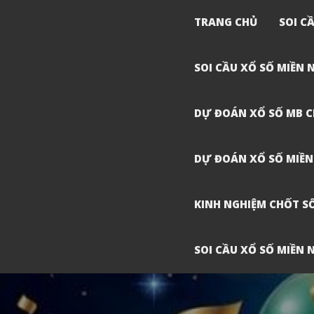
Skip
to
TRANG CHỦ
SOI C
content
SOI CẦU XỔ SỐ MIỀN 
DỰ ĐOÁN XỔ SỐ MB C
DỰ ĐOÁN XỔ SỐ MIỀN
KINH NGHIỆM CHỐT SỐ
SOI CẦU XỔ SỐ MIỀN 