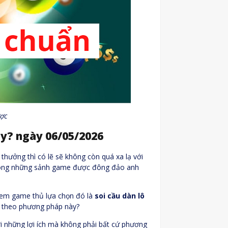
ược
nay? ngày 06/05/2026
hưởng thì có lẽ sẽ không còn quá xa lạ với
trong những sảnh game được đông đảo anh
 em game thủ lựa chọn đó là
soi cầu dàn lô
ầu theo phương pháp này?
i những lợi ích mà không phải bất cứ phương