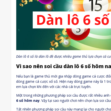
Dàn lô 6 số là dàn lô đề được nhiều game thủ lựa chọn cá c
Vì sao nên soi cầu dàn lô 6 số hôm 
Nếu bạn là game thủ mới gia nhập dòng game cá cược đổi t
dòng game cá cược xổ số. Hiện nay dòng game này là 1 
em lựa chọn khi đến với các nhà cái trực tuyến.
Một trong những phương pháp soi cầu được rất nhiều anh
6 số hôm nay
. Vậy tại sao người chơi nên chọn lựa soi c
Tất nhiên phương pháp soi cầu này mang lại cho người chơ