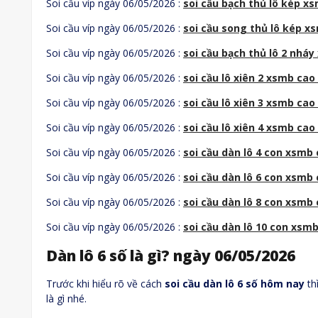
Soi cầu víp ngày 06/05/2026 :
soi cầu bạch thủ lô kép xs
Soi cầu víp ngày 06/05/2026 :
soi cầu song thủ lô kép x
Soi cầu víp ngày 06/05/2026 :
soi cầu bạch thủ lô 2 nháy
Soi cầu víp ngày 06/05/2026 :
soi cầu lô xiên 2 xsmb cao
Soi cầu víp ngày 06/05/2026 :
soi cầu lô xiên 3 xsmb cao
Soi cầu víp ngày 06/05/2026 :
soi cầu lô xiên 4 xsmb cao
Soi cầu víp ngày 06/05/2026 :
soi cầu dàn lô 4 con xsmb 
Soi cầu víp ngày 06/05/2026 :
soi cầu dàn lô 6 con xsmb 
Soi cầu víp ngày 06/05/2026 :
soi cầu dàn lô 8 con xsmb 
Soi cầu víp ngày 06/05/2026 :
soi cầu dàn lô 10 con xsmb
Dàn lô 6 số là gì? ngày 06/05/2026
Trước khi hiểu rõ về cách
soi cầu dàn lô 6 số hôm nay
th
là gì nhé.