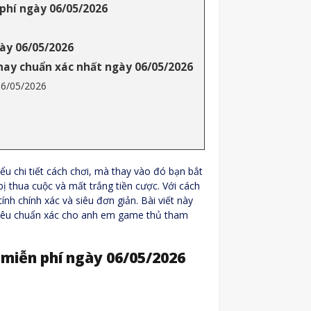
 phí ngày 06/05/2026
gày 06/05/2026
 nay chuẩn xác nhất ngày 06/05/2026
06/05/2026
iểu chi tiết cách chơi, mà thay vào đó bạn bắt
bị thua cuộc và mất trắng tiền cược. Với cách
nh chính xác và siêu đơn giản. Bài viết này
iêu chuẩn xác cho anh em game thủ tham
 miễn phí ngày 06/05/2026