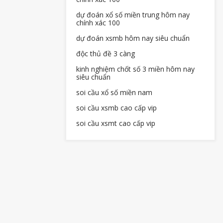
dự đoán xổ số miền trung hôm nay
chính xác 100
dự đoán xsmb hôm nay siêu chuẩn
độc thủ đề 3 càng
kinh nghiệm chốt số 3 miền hôm nay
siêu chuẩn
soi cầu xổ số miền nam
soi cầu xsmb cao cấp vip
soi cầu xsmt cao cấp vip