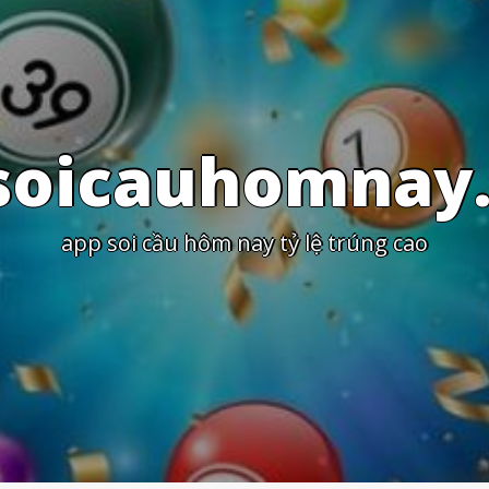
s
o
i
c
a
u
h
o
m
n
a
y
a
p
p
s
o
i
c
ầ
u
h
ô
m
n
a
y
t
ỷ
l
ệ
t
r
ú
n
g
c
a
o