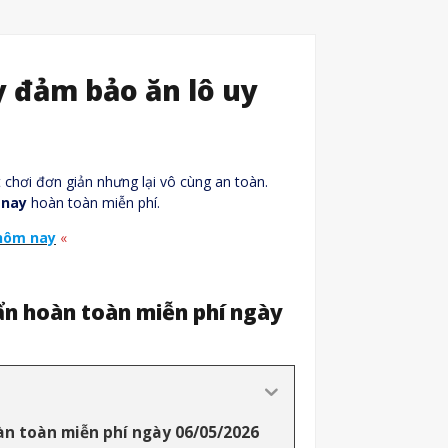
y đảm bảo ăn lô uy
 chơi đơn giản nhưng lại vô cùng an toàn.
 nay
hoàn toàn miễn phí.
 hôm nay
«
uẩn hoàn toàn miễn phí ngày
oàn toàn miễn phí ngày 06/05/2026