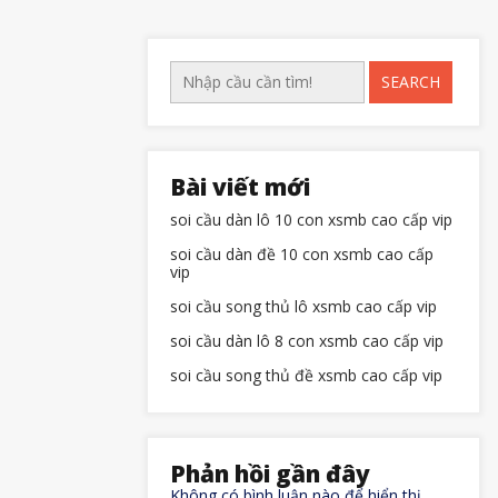
SEARCH
Bài viết mới
soi cầu dàn lô 10 con xsmb cao cấp vip
soi cầu dàn đề 10 con xsmb cao cấp
vip
soi cầu song thủ lô xsmb cao cấp vip
soi cầu dàn lô 8 con xsmb cao cấp vip
soi cầu song thủ đề xsmb cao cấp vip
Phản hồi gần đây
Không có bình luận nào để hiển thị.