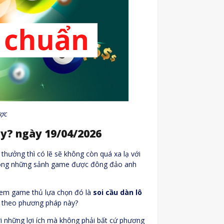
ược
nay? ngày 19/04/2026
hưởng thì có lẽ sẽ không còn quá xa lạ với
trong những sảnh game được đông đảo anh
 em game thủ lựa chọn đó là
soi cầu dàn lô
ầu theo phương pháp này?
i những lợi ích mà không phải bất cứ phương