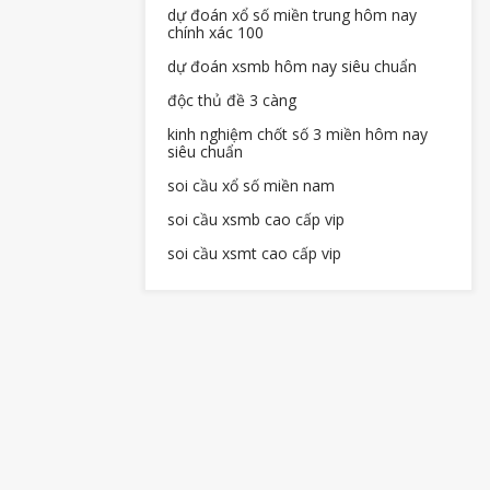
dự đoán xổ số miền trung hôm nay
chính xác 100
dự đoán xsmb hôm nay siêu chuẩn
độc thủ đề 3 càng
kinh nghiệm chốt số 3 miền hôm nay
siêu chuẩn
soi cầu xổ số miền nam
soi cầu xsmb cao cấp vip
soi cầu xsmt cao cấp vip