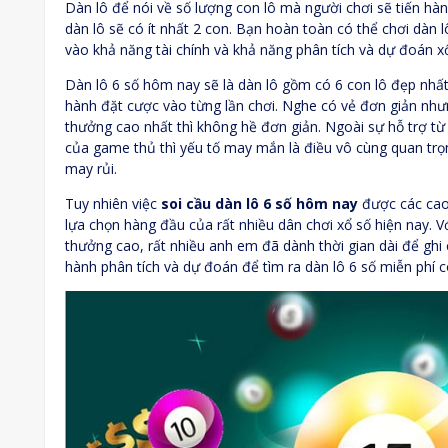
Dàn lô để nói về số lượng con lô mà người chơi sẽ tiến hà
dàn lô sẽ có ít nhất 2 con. Bạn hoàn toàn có thể chơi dàn l
vào khả năng tài chính và khả năng phân tích và dự đoán x
Dàn lô 6 số hôm nay sẽ là dàn lô gồm có 6 con lô đẹp nhất
hành đặt cược vào từng lần chơi. Nghe có vẻ đơn giản nhưng
thưởng cao nhất thì không hề đơn giản. Ngoài sự hỗ trợ t
của game thủ thì yếu tố may mắn là điều vô cùng quan trọn
may rủi.
Tuy nhiên việc
soi cầu dàn lô 6 số hôm nay
được các cao
lựa chọn hàng đầu của rất nhiều dân chơi xổ số hiện nay. V
thưởng cao, rất nhiều anh em đã dành thời gian dài để ghi
hành phân tích và dự đoán để tìm ra dàn lô 6 số miễn phí c