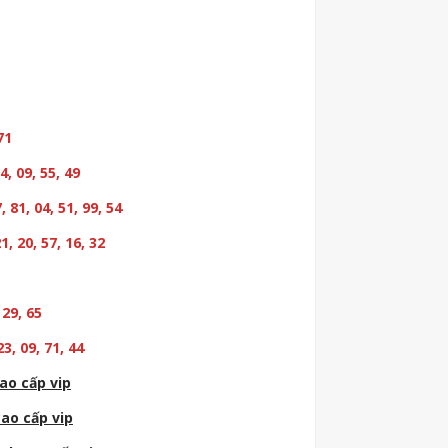
71
4, 09, 55, 49
, 81, 04, 51, 99, 54
21, 20, 57, 16, 32
 29, 65
23, 09, 71, 44
ao cấp vip
ao cấp vip