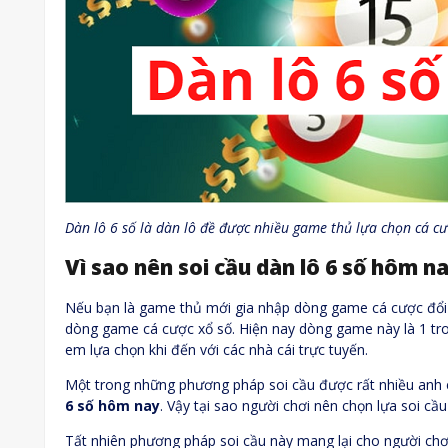
Dàn lô 6 số là dàn lô đề được nhiều game thủ lựa chọn cá c
Vì sao nên soi cầu dàn lô 6 số hôm 
Nếu bạn là game thủ mới gia nhập dòng game cá cược đổi t
dòng game cá cược xổ số. Hiện nay dòng game này là 1 
em lựa chọn khi đến với các nhà cái trực tuyến.
Một trong những phương pháp soi cầu được rất nhiều anh
6 số hôm nay
. Vậy tại sao người chơi nên chọn lựa soi c
Tất nhiên phương pháp soi cầu này mang lại cho người chơ