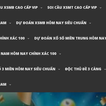
ẦU XSMB CAO CẤP VIP
SOI CẦU XSMT CAO CẤP VIP
NAM
DỰ ĐOÁN XSMB HÔM NAY SIÊU CHUẨN
HÍNH XÁC 100
DỰ ĐOÁN XỔ SỐ MIỀN TRUNG HÔM NAY
 NAM HÔM NAY CHÍNH XÁC 100
 3 MIỀN HÔM NAY SIÊU CHUẨN
ĐỘC THỦ ĐỀ 3 CÀNG
NAM