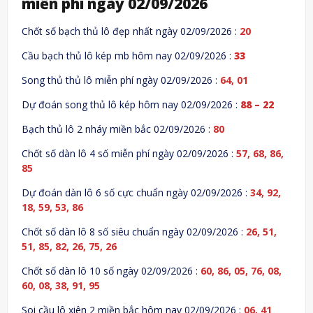
miễn phí ngày 02/09/2026
Chốt số bạch thủ lô đẹp nhất ngày 02/09/2026 :
20
Cầu bạch thủ lô kép mb hôm nay 02/09/2026 :
33
Song thủ thủ lô miễn phí ngày 02/09/2026 :
64, 01
Dự đoán song thủ lô kép hôm nay 02/09/2026 :
88 – 22
Bạch thủ lô 2 nháy miền bắc 02/09/2026 :
80
Chốt số dàn lô 4 số miễn phí ngày 02/09/2026 :
57, 68, 86,
85
Dự đoán dàn lô 6 số cực chuẩn ngày 02/09/2026 :
34, 92,
18, 59, 53, 86
Chốt số dàn lô 8 số siêu chuẩn ngày 02/09/2026 :
26, 51,
51, 85, 82, 26, 75, 26
Chốt số dàn lô 10 số ngày 02/09/2026 :
60, 86, 05, 76, 08,
60, 08, 38, 91, 95
Soi cầu lô xiên 2 miền bắc hôm nay 02/09/2026 :
06, 41