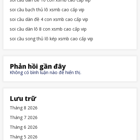
soi cầu bạch thủ lô xsmb cao cấp vip
soi cầu dàn đề 4 con xsmb cao cấp vip
soi cầu dàn lô 8 con xsmb cao cấp vip
soi cầu song thủ lô kép xsmb cao cấp vip
Phản hồi gần đây
Không có bình luận nào để hiển thị.
Lưu trữ
Tháng 8 2026
Tháng 7 2026
Tháng 6 2026
Tháng 5 2026