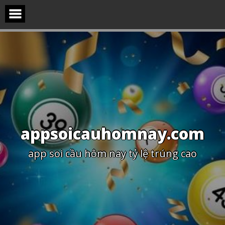
Skip
to
content
a
p
p
s
o
i
c
a
u
h
o
m
n
a
y
.
c
o
m
a
p
p
s
o
i
c
ầ
u
h
ô
m
n
a
y
t
ỷ
l
ệ
t
r
ú
n
g
c
a
o