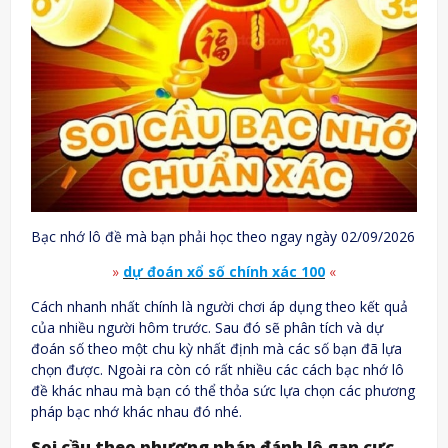
Bạc nhớ lô đề mà bạn phải học theo ngay ngày 02/09/2026
»
dự đoán xổ số chính xác 100
«
Cách nhanh nhất chính là người chơi áp dụng theo kết quả
của nhiều người hôm trước. Sau đó sẽ phân tích và dự
đoán số theo một chu kỳ nhất định mà các số bạn đã lựa
chọn được. Ngoài ra còn có rất nhiều các cách bạc nhớ lô
đề khác nhau mà bạn có thể thỏa sức lựa chọn các phương
pháp bạc nhớ khác nhau đó nhé.
Soi cầu theo phương pháp đánh lô gan cực