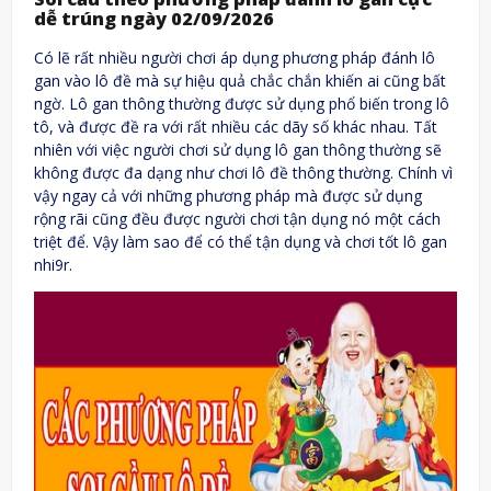
dễ trúng ngày 02/09/2026
Có lẽ rất nhiều người chơi áp dụng phương pháp đánh lô
gan vào lô đề mà sự hiệu quả chắc chắn khiến ai cũng bất
ngờ. Lô gan thông thường được sử dụng phổ biến trong lô
tô, và được đề ra với rất nhiều các dãy số khác nhau. Tất
nhiên với việc người chơi sử dụng lô gan thông thường sẽ
không được đa dạng như chơi lô đề thông thường. Chính vì
vậy ngay cả với những phương pháp mà được sử dụng
rộng rãi cũng đều được người chơi tận dụng nó một cách
triệt để. Vậy làm sao để có thể tận dụng và chơi tốt lô gan
nhi9r.