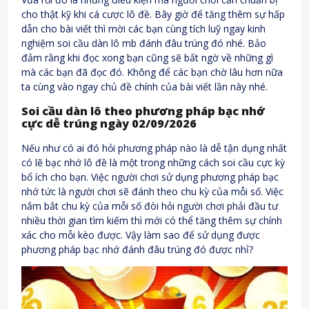
cho thật kỹ khi cá cược lô đề. Bây giờ để tăng thêm sự hấp
dẫn cho bài viết thì mời các bạn cùng tích luỹ ngay kinh
nghiệm soi cầu dàn lô mb đánh đâu trúng đó nhé. Bảo
đảm rằng khi đọc xong bạn cũng sẽ bất ngờ về những gì
mà các bạn đã đọc đó. Không để các bạn chờ lâu hơn nữa
ta cùng vào ngay chủ đề chính của bài viết lần này nhé.
Soi cầu dàn lô theo phương pháp bạc nhớ
cực dễ trúng ngày 02/09/2026
Nếu như có ai đó hỏi phương pháp nào là dễ tận dụng nhất
có lẽ bạc nhớ lô đề là một trong những cách soi cầu cực kỳ
bổ ích cho bạn. Việc người chơi sử dụng phương pháp bạc
nhớ tức là người chơi sẽ đánh theo chu kỳ của mỗi số. Việc
nắm bắt chu kỳ của mỗi số đòi hỏi người chơi phải đầu tư
nhiều thời gian tìm kiếm thì mới có thể tăng thêm sự chính
xác cho mỗi kèo được. Vậy làm sao để sử dụng được
phương pháp bạc nhớ đánh đâu trúng đó được nhỉ?