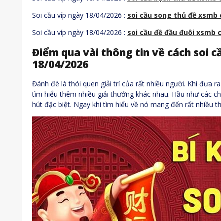
Soi cầu víp ngày 18/04/2026 :
soi cầu song thủ đề xsmb 
Soi cầu víp ngày 18/04/2026 :
soi cầu đề đầu đuôi xsmb c
Điểm qua vài thông tin về cách soi c
18/04/2026
Đánh đè là thói quen giải trí của rất nhiều người. Khi đưa 
tìm hiểu thêm nhiều giải thưởng khác nhau. Hầu như các c
hút đặc biệt. Ngay khi tìm hiểu về nó mang đến rất nhiều th