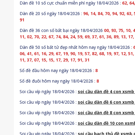
Dàn đề 10 số cực chuẩn miễn phí ngày 18/04/2026 :
62, 64,
Dàn đề 20 số ngày 18/04/2026 :
96, 14, 84, 70, 94, 92, 63, 
91
Dàn đề 36 con số bất bại ngày 18/04/2026
00, 93, 75, 10, 4
11, 02, 70, 22, 67, 74, 84, 24, 59, 69, 37, 61, 36, 89, 13, 17,
Dàn đề 50 số bất tử đẹp nhất hôm nay ngày 18/04/2026 :
06, 41, 61, 16, 29, 67, 19, 90, 19, 57, 82, 68, 19, 97, 12, 51,
11, 37, 07, 15, 15, 17, 29, 17, 91, 31
Số đề đầu hôm nay ngày 18/04/2026 :
8
Số đề đuôi hôm nay ngày 18/04/2026 :
8
Soi cầu víp ngày 18/04/2026 :
soi cầu dàn đề 4 con xsmb
Soi cầu víp ngày 18/04/2026 :
soi cầu dàn đề 6 con xsmb
Soi cầu víp ngày 18/04/2026 :
soi cầu dàn đề 8 con xsmb
Soi cầu víp ngày 18/04/2026 :
soi cầu dàn đề 10 con xsm
Soi cầu víp ngày 18/04/2026 :
soi cầu bạch thủ đề xsmb 