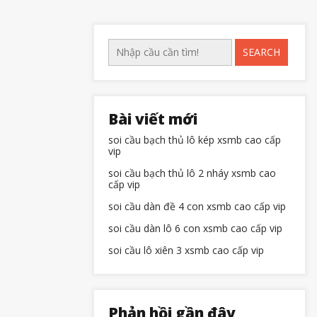
SEARCH
Bài viết mới
soi cầu bạch thủ lô kép xsmb cao cấp
vip
soi cầu bạch thủ lô 2 nháy xsmb cao
cấp vip
soi cầu dàn đề 4 con xsmb cao cấp vip
soi cầu dàn lô 6 con xsmb cao cấp vip
soi cầu lô xiên 3 xsmb cao cấp vip
Phản hồi gần đây