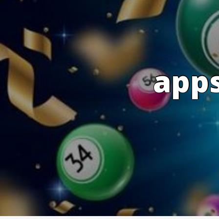
a
p
p