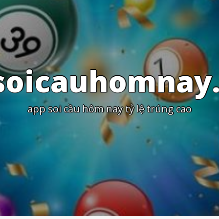
s
o
i
c
a
u
h
o
m
n
a
y
a
p
p
s
o
i
c
ầ
u
h
ô
m
n
a
y
t
ỷ
l
ệ
t
r
ú
n
g
c
a
o