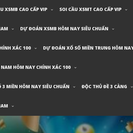
ẦU XSMB CAO CẤP VIP
SOI CẦU XSMT CAO CẤP VIP
NAM
DỰ ĐOÁN XSMB HÔM NAY SIÊU CHUẨN
HÍNH XÁC 100
DỰ ĐOÁN XỔ SỐ MIỀN TRUNG HÔM NAY
 NAM HÔM NAY CHÍNH XÁC 100
 3 MIỀN HÔM NAY SIÊU CHUẨN
ĐỘC THỦ ĐỀ 3 CÀNG
NAM