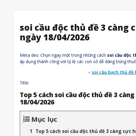
soi cầu độc thủ đề 3 càng
ngày 18/04/2026
Meta des: Chọn ngay một trong những cách
soi cầu độc t
áp dụng thành công với tỷ lệ các con số dễ dàng trúng thư
»
soi cầu bạch thủ đề
Title:
Top 5 cách soi cầu độc thủ đề 3 càng
18/04/2026
Mục lục
Top 5 cách soi cầu độc thủ đề 3 càng cực 