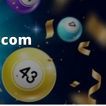
.
c
o
m