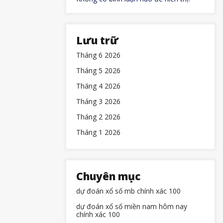
Lưu trữ
Tháng 6 2026
Tháng 5 2026
Tháng 4 2026
Tháng 3 2026
Tháng 2 2026
Tháng 1 2026
Chuyên mục
dự đoán xổ số mb chính xác 100
dự đoán xổ số miền nam hôm nay
chính xác 100