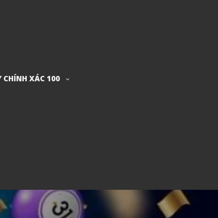
 CHÍNH XÁC 100