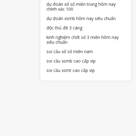
dự đoán xổ số miền trung hôm nay
chính xác 100
dự đoán xsmb hôm nay siêu chuẩn
độc thủ đề 3 càng
kinh nghiệm chốt số 3 miền hôm nay
siêu chuẩn
soi cầu xổ số miền nam
soi cầu xsmb cao cấp vip
soi cầu xsmt cao cấp vip