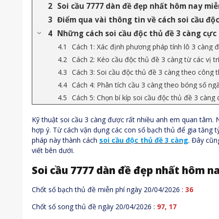
Soi cầu 7777 dàn đề đẹp nhất hôm nay miễ
Điểm qua vài thông tin về cách soi cầu độ
Những cách soi cầu độc thủ đề 3 càng cực
Cách 1: Xác định phương pháp tính lô 3 càng 
Cách 2: Kéo cầu độc thủ đề 3 càng từ các vị t
Cách 3: Soi cầu độc thủ đề 3 càng theo công 
Cách 4: Phân tích cầu 3 càng theo bóng số ng
Cách 5: Chọn bí kíp soi cầu độc thủ đề 3 càng
Kỹ thuật soi cầu 3 càng được rất nhiều anh em quan tâm. 
hợp ý. Từ cách vận dụng các con số bạch thủ để gia tăng t
pháp này thành cách
soi cầu độc thủ đề 3 càng
. Đây cũn
viết bên dưới.
Soi cầu 7777 dàn đề đẹp nhất hôm n
Chốt số bạch thủ đề miễn phí ngày 20/04/2026 :
36
Chốt số song thủ đề ngày 20/04/2026 :
97, 17