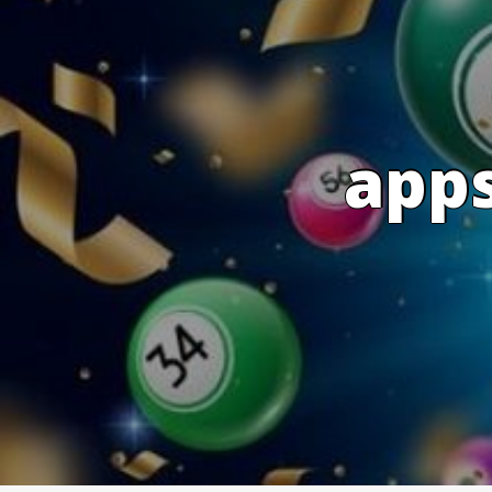
a
p
p