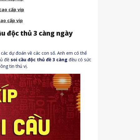
cao cấp vip
ao cấp vip
ầu độc thủ 3 càng ngày
ra các dự đoán về các con số. Anh em có thể
hủ đề
soi cầu độc thủ đề 3 càng
đều có sức
ông tin thú vị.