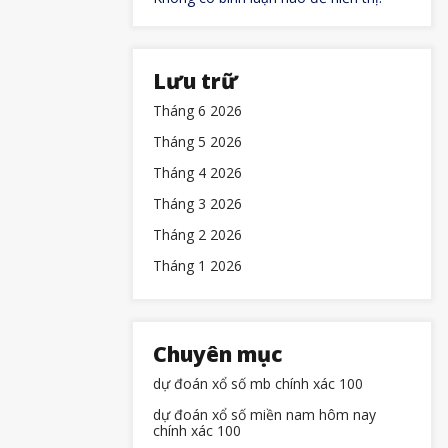
Lưu trữ
Tháng 6 2026
Tháng 5 2026
Tháng 4 2026
Tháng 3 2026
Tháng 2 2026
Tháng 1 2026
Chuyên mục
dự đoán xổ số mb chính xác 100
dự đoán xổ số miền nam hôm nay
chính xác 100