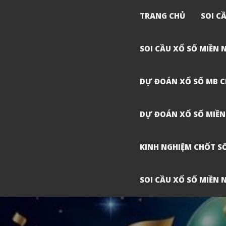
Skip
to
TRANG CHỦ
SOI C
content
SOI CẦU XỔ SỐ MIỀN 
DỰ ĐOÁN XỔ SỐ MB C
DỰ ĐOÁN XỔ SỐ MIỀN
KINH NGHIỆM CHỐT SỐ
SOI CẦU XỔ SỐ MIỀN 