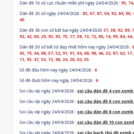
Dàn đề 10 số cực chuẩn miễn phí ngày 24/04/2026 :
95, 74,
Dàn đề 20 số ngày 24/04/2026 :
83, 67, 87, 04, 92, 84, 90, 
40
Dàn đề 36 con số bất bại ngày 24/04/2026
37, 38, 92, 89, 7
92, 42, 00, 29, 93, 93, 75, 17, 58, 13, 72, 86, 14, 99, 84, 44,
Dàn đề 50 số bất tử đẹp nhất hôm nay ngày 24/04/2026 :
93, 79, 44, 88, 57, 52, 91, 91, 04, 68, 98, 46, 32, 87, 62, 17,
11, 93, 47, 53, 13, 96, 24, 26, 02, 55
Số đề đầu hôm nay ngày 24/04/2026 :
6
Số đề đuôi hôm nay ngày 24/04/2026 :
6
Soi cầu víp ngày 24/04/2026 :
soi cầu dàn đề 4 con xsmb
Soi cầu víp ngày 24/04/2026 :
soi cầu dàn đề 6 con xsmb
Soi cầu víp ngày 24/04/2026 :
soi cầu dàn đề 8 con xsmb
Soi cầu víp ngày 24/04/2026 :
soi cầu dàn đề 10 con xsm
Soi cầu víp ngày 24/04/2026 :
soi cầu bạch thủ đề xsmb 