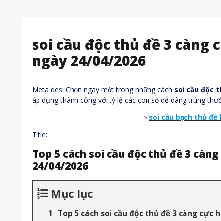
soi cầu độc thủ đề 3 càng
ngày 24/04/2026
Meta des: Chọn ngay một trong những cách
soi cầu độc t
áp dụng thành công với tỷ lệ các con số dễ dàng trúng thư
»
soi cầu bạch thủ đề
Title:
Top 5 cách soi cầu độc thủ đề 3 càng
24/04/2026
Mục lục
Top 5 cách soi cầu độc thủ đề 3 càng cực 