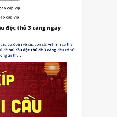
cao cấp vip
ao cấp vip
ầu độc thủ 3 càng ngày
ra các dự đoán về các con số. Anh em có thể
hủ đề
soi cầu độc thủ đề 3 càng
đều có sức
ông tin thú vị.