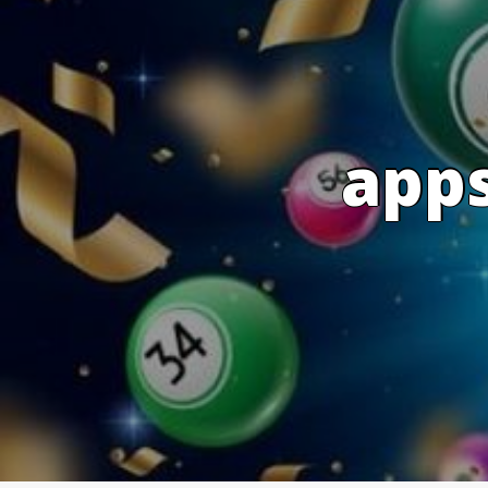
a
p
p