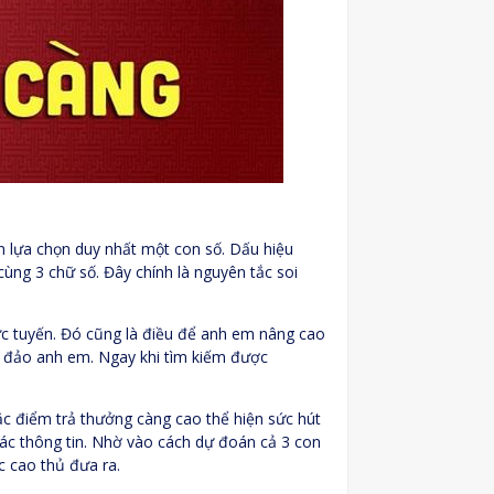
n lựa chọn duy nhất một con số. Dấu hiệu
cùng 3 chữ số. Đây chính là nguyên tắc soi
ực tuyến. Đó cũng là điều để anh em nâng cao
ng đảo anh em. Ngay khi tìm kiếm được
ặc điểm trả thưởng càng cao thể hiện sức hút
 các thông tin. Nhờ vào cách dự đoán cả 3 con
c cao thủ đưa ra.