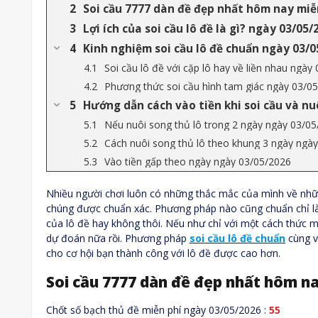
Soi cầu 7777 dàn đề đẹp nhất hôm nay miễ
Lợi ích của soi cầu lô đề là gì? ngày 03/05/
Kinh nghiệm soi cầu lô đề chuẩn ngày 03/0
Soi cầu lô đề với cặp lô hay về liền nhau ngà
Phương thức soi cầu hình tam giác ngày 03/0
Hướng dẫn cách vào tiền khi soi cầu và nu
Nếu nuôi song thủ lô trong 2 ngày ngày 03/0
Cách nuôi song thủ lô theo khung 3 ngày ngà
Vào tiền gấp theo ngày ngày 03/05/2026
Nhiều người chơi luôn có những thắc mắc của mình về nhữn
chúng được chuẩn xác. Phương pháp nào cũng chuẩn chỉ là
của lô đề hay không thôi. Nếu như chỉ với một cách thức m
dự đoán nữa rồi. Phương pháp
soi cầu lô đề chuẩn
cùng v
cho cơ hội bạn thành công với lô đề được cao hơn.
Soi cầu 7777 dàn đề đẹp nhất hôm n
Chốt số bạch thủ đề miễn phí ngày 03/05/2026 :
55