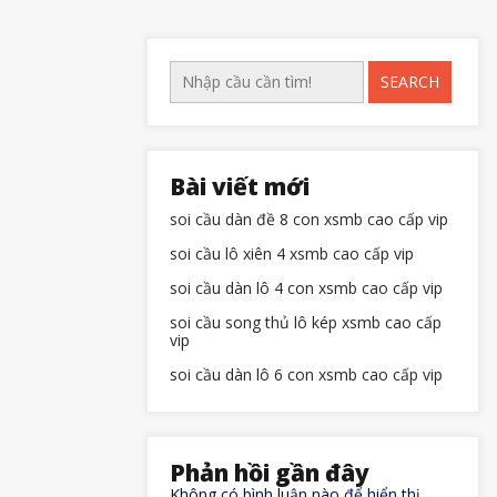
SEARCH
Bài viết mới
soi cầu dàn đề 8 con xsmb cao cấp vip
soi cầu lô xiên 4 xsmb cao cấp vip
soi cầu dàn lô 4 con xsmb cao cấp vip
soi cầu song thủ lô kép xsmb cao cấp
vip
soi cầu dàn lô 6 con xsmb cao cấp vip
Phản hồi gần đây
Không có bình luận nào để hiển thị.