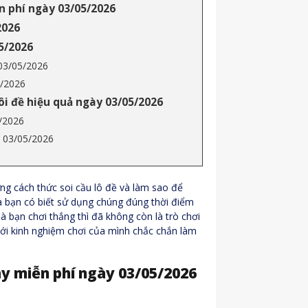
n phí ngày 03/05/2026
2026
5/2026
y 03/05/2026
5/2026
ôi đề hiệu quả ngày 03/05/2026
5/2026
y 03/05/2026
g cách thức soi cầu lô đề và làm sao để
 bạn có biết sử dụng chúng đúng thời điểm
à bạn chơi thắng thì đã không còn là trò chơi
ới kinh nghiệm chơi của mình chắc chắn làm
ay miễn phí ngày 03/05/2026