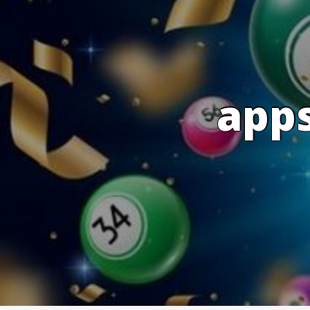
a
p
p