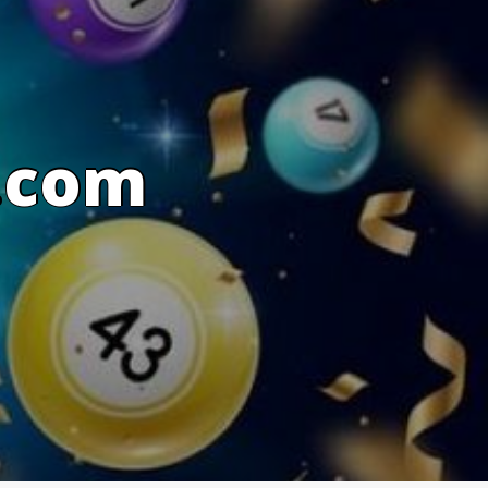
.
c
o
m