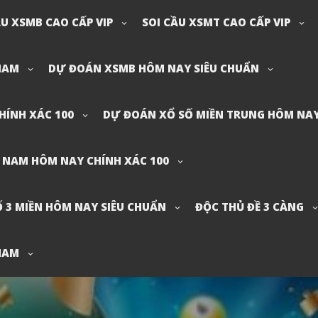
ẦU XSMB CAO CẤP VIP
SOI CẦU XSMT CAO CẤP VIP
NAM
DỰ ĐOÁN XSMB HÔM NAY SIÊU CHUẨN
HÍNH XÁC 100
DỰ ĐOÁN XỔ SỐ MIỀN TRUNG HÔM NAY
 NAM HÔM NAY CHÍNH XÁC 100
 3 MIỀN HÔM NAY SIÊU CHUẨN
ĐỘC THỦ ĐỀ 3 CÀNG
NAM