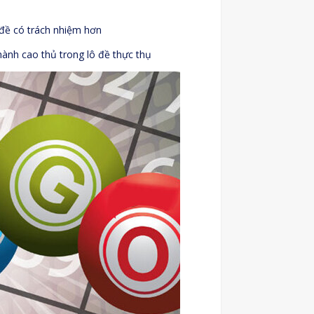
ô đề có trách nhiệm hơn
thành cao thủ trong lô đề thực thụ