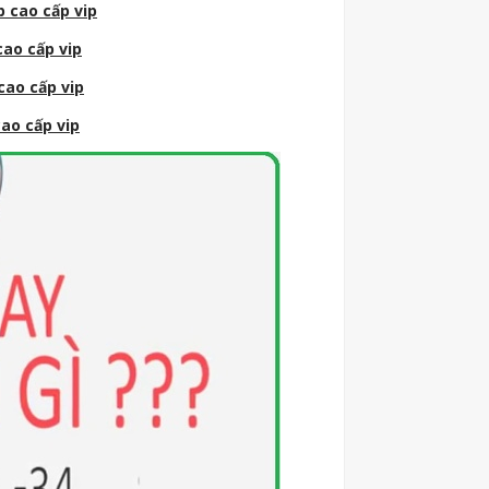
b cao cấp vip
cao cấp vip
cao cấp vip
ao cấp vip