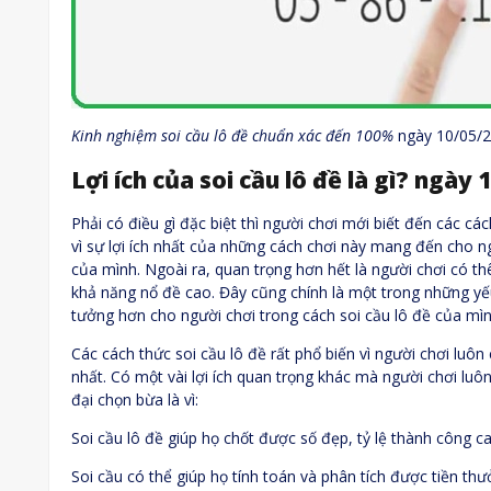
Kinh nghiệm soi cầu lô đề chuẩn xác đến 100%
ngày 10/05/
Lợi ích của soi cầu lô đề là gì? ngày
Phải có điều gì đặc biệt thì người chơi mới biết đến các cá
vì sự lợi ích nhất của những cách chơi này mang đến cho ng
của mình. Ngoài ra, quan trọng hơn hết là người chơi có t
khả năng nổ đề cao. Đây cũng chính là một trong những yếu
tưởng hơn cho người chơi trong cách soi cầu lô đề của mì
Các cách thức soi cầu lô đề rất phổ biến vì người chơi lu
nhất. Có một vài lợi ích quan trọng khác mà người chơi luôn
đại chọn bừa là vì:
Soi cầu lô đề giúp họ chốt được số đẹp, tỷ lệ thành công 
Soi cầu có thể giúp họ tính toán và phân tích được tiền th