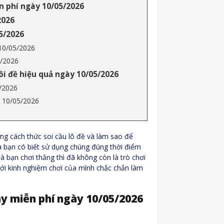
n phí ngày 10/05/2026
2026
5/2026
y 10/05/2026
5/2026
ôi đề hiệu quả ngày 10/05/2026
5/2026
y 10/05/2026
g cách thức soi cầu lô đề và làm sao để
 bạn có biết sử dụng chúng đúng thời điểm
à bạn chơi thắng thì đã không còn là trò chơi
ới kinh nghiệm chơi của mình chắc chắn làm
ay miễn phí ngày 10/05/2026