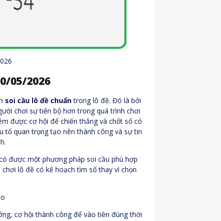
2026
 10/05/2026
ch
soi cầu lô đề chuẩn
trong lô đề. Đó là bởi
ười chơi sự tiến bộ hơn trong quá trình chơi
hêm được cơ hội để chiến thắng và chốt số có
 tố quan trọng tạo nên thành công và sự tin
nh.
ôn có được một phương pháp soi cầu phù hợp
 chơi lô đề có kế hoạch tìm số thay vì chọn
cao
ưởng, cơ hội thành công để vào tiền đúng thời