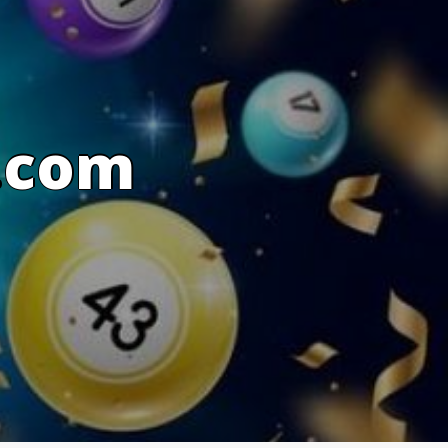
.
c
o
m