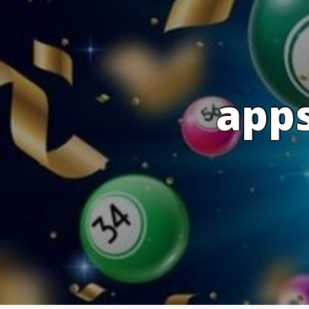
a
p
p