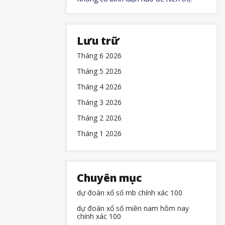
Lưu trữ
Tháng 6 2026
Tháng 5 2026
Tháng 4 2026
Tháng 3 2026
Tháng 2 2026
Tháng 1 2026
Chuyên mục
dự đoán xổ số mb chính xác 100
dự đoán xổ số miền nam hôm nay
chính xác 100