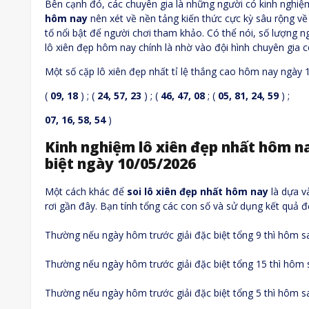
Bên cạnh đó, các chuyên gia là những người có kinh nghi
hôm nay
nên xét về nền tảng kiến thức cực kỳ sâu rộng về 
tố nổi bật để người chơi tham khảo. Có thể nói, số lượng n
lô xiên đẹp hôm nay chính là nhờ vào đội hình chuyên gia c
Một số cặp lô xiên đẹp nhất tỉ lệ thắng cao hôm nay ngày 
(
09, 18
) ; (
24, 57, 23
) ; (
46, 47, 08
; (
05, 81, 24, 59
) ;
07, 16, 58, 54
)
Kinh nghiệm lô xiên đẹp nhất hôm na
biệt ngày 10/05/2026
Một cách khác để
soi lô xiên đẹp nhất hôm nay
là dựa và
rơi gần đây. Bạn tính tổng các con số và sử dụng kết quả để
Thường nếu ngày hôm trước giải đặc biệt tổng 9 thì hôm sa
Thường nếu ngày hôm trước giải đặc biệt tổng 15 thì hôm s
Thường nếu ngày hôm trước giải đặc biệt tổng 5 thì hôm sa