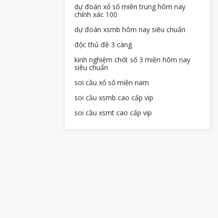
dự đoán xổ số miền trung hôm nay
chính xác 100
dự đoán xsmb hôm nay siêu chuẩn
độc thủ đề 3 càng
kinh nghiệm chốt số 3 miền hôm nay
siêu chuẩn
soi cầu xổ số miền nam
soi cầu xsmb cao cấp vip
soi cầu xsmt cao cấp vip