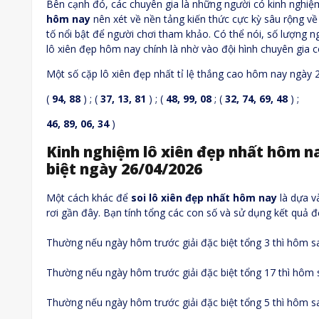
Bên cạnh đó, các chuyên gia là những người có kinh nghi
hôm nay
nên xét về nền tảng kiến thức cực kỳ sâu rộng về 
tố nổi bật để người chơi tham khảo. Có thể nói, số lượng n
lô xiên đẹp hôm nay chính là nhờ vào đội hình chuyên gia c
Một số cặp lô xiên đẹp nhất tỉ lệ thắng cao hôm nay ngày 
(
94, 88
) ; (
37, 13, 81
) ; (
48, 99, 08
; (
32, 74, 69, 48
) ;
46, 89, 06, 34
)
Kinh nghiệm lô xiên đẹp nhất hôm na
biệt ngày 26/04/2026
Một cách khác để
soi lô xiên đẹp nhất hôm nay
là dựa và
rơi gần đây. Bạn tính tổng các con số và sử dụng kết quả để
Thường nếu ngày hôm trước giải đặc biệt tổng 3 thì hôm sa
Thường nếu ngày hôm trước giải đặc biệt tổng 17 thì hôm s
Thường nếu ngày hôm trước giải đặc biệt tổng 5 thì hôm sa