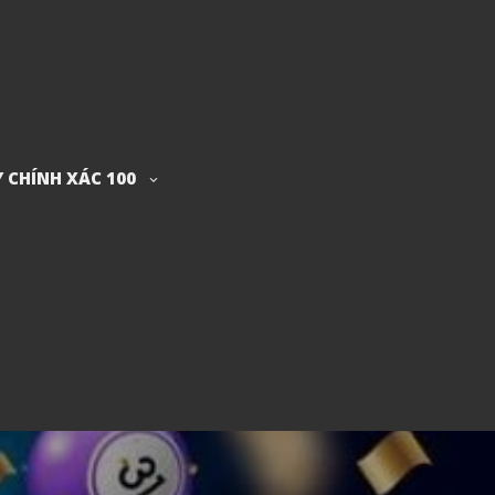
 CHÍNH XÁC 100