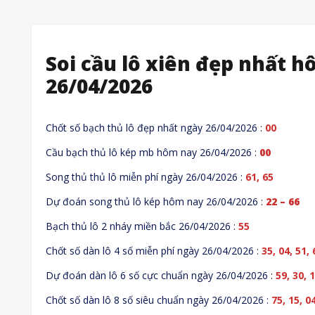
Soi cầu lô xiên đẹp nhất 
26/04/2026
Chốt số bạch thủ lô đẹp nhất ngày 26/04/2026 :
00
Cầu bạch thủ lô kép mb hôm nay 26/04/2026 :
00
Song thủ thủ lô miễn phí ngày 26/04/2026 :
61, 65
Dự đoán song thủ lô kép hôm nay 26/04/2026 :
22 – 66
Bạch thủ lô 2 nháy miền bắc 26/04/2026 :
55
Chốt số dàn lô 4 số miễn phí ngày 26/04/2026 :
35, 04, 51, 
Dự đoán dàn lô 6 số cực chuẩn ngày 26/04/2026 :
59, 30, 1
Chốt số dàn lô 8 số siêu chuẩn ngày 26/04/2026 :
75, 15, 04