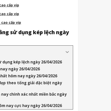
cao cấp vip
cao cấp vip
 cao cấp vip
bằng sử dụng kép lệch ngày
ử dụng kép lệch ngày 26/04/2026
 nay ngày 26/04/2026
 nhất hôm nay ngày 26/04/2026
ẹp theo tổng giải đặc biệt ngày
 nay chính xác nhất miền bắc ngày
hôm nay cực hay ngày 26/04/2026