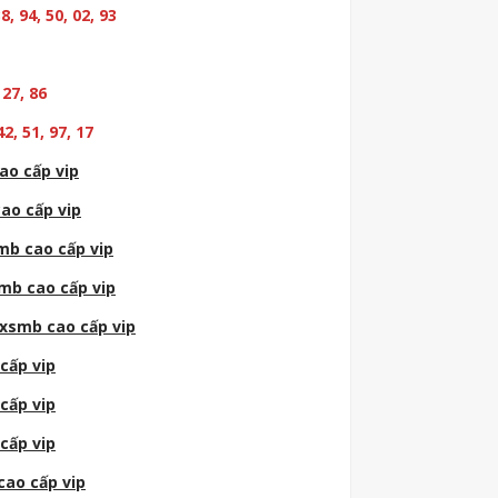
38, 94, 50, 02, 93
 27, 86
42, 51, 97, 17
ao cấp vip
ao cấp vip
mb cao cấp vip
smb cao cấp vip
 xsmb cao cấp vip
 cấp vip
 cấp vip
 cấp vip
cao cấp vip