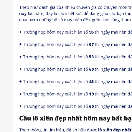
Theo như đánh giá của nhiều chuyên gia có chuyên môn tr
nay
lâu năm, đây là cách hết sức dễ dàng giúp các bạn th
nhau xem những bộ số may mắn để người chơi cùng tham 
+ Trường hợp hôm nay xuất hiện số
95
thì ngày mai nên đ
+ Trường hợp hôm nay xuất hiện số
07
thì ngày mai nên đ
+ Trường hợp hôm nay xuất hiện số
53
thì ngày mai nên đ
+ Trường hợp hôm nay xuất hiện số
60
thì ngày mai nên đ
+ Trường hợp hôm nay xuất hiện số
45
thì ngày mai nên đ
+ Trường hợp hôm nay xuất hiện số
19
thì ngày mai nên đ
+ Trường hợp hôm nay xuất hiện số
60
thì ngày mai nên đ
Cầu lô xiên đẹp nhất hôm nay bất b
Theo thông tin tìm hiểu, để sở hữu được
lô xiên đẹp nhấ