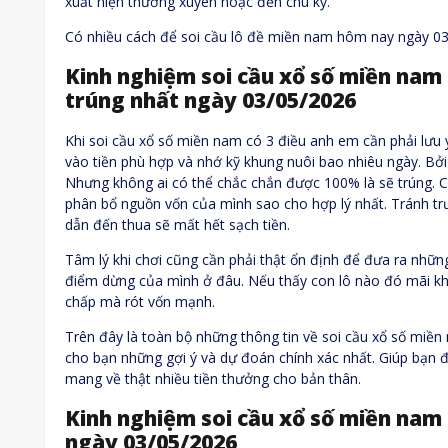
xuất hiện thường xuyên hoặc đến chu kỳ.
Có nhiều cách để soi cầu lô đề miền nam hôm nay ngày 0
Kinh nghiệm soi cầu xổ số miền nam 
trúng nhất ngày 03/05/2026
Khi soi cầu xổ số miền nam có 3 điều anh em cần phải lưu ý
vào tiền phù hợp và nhớ kỹ khung nuôi bao nhiêu ngày. Bởi
Nhưng không ai có thể chắc chắn được 100% là sẽ trúng. Ch
phân bổ nguồn vốn của mình sao cho hợp lý nhất. Tránh tr
dẫn đến thua sẽ mất hết sạch tiền.
Tâm lý khi chơi cũng cần phải thật ổn định để đưa ra nhữn
điểm dừng của mình ở đâu. Nếu thấy con lô nào đó mãi kh
chấp mà rót vốn mạnh.
Trên đây là toàn bộ những thông tin về soi cầu xổ số mi
cho bạn những gợi ý và dự đoán chính xác nhất. Giúp bạn đ
mang về thật nhiều tiền thưởng cho bản thân.
Kinh nghiệm soi cầu xổ số miền nam
ngày 03/05/2026