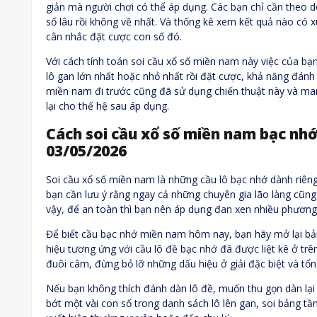
giản mà người chơi có thể áp dụng. Các bạn chỉ cần theo d
số lâu rồi không về nhất. Và thống kê xem kết quả nào có x
cân nhắc đặt cược con số đó.
Với cách tính toán soi cầu xổ số miền nam này việc của bạ
lô gan lớn nhất hoặc nhỏ nhất rồi đặt cược, khả năng đánh t
miền nam đi trước cũng đã sử dụng chiến thuật này và ma
lại cho thế hệ sau áp dụng.
Cách soi cầu xổ số miền nam bạc nh
03/05/2026
Soi cầu xổ số miền nam là những cầu lô bạc nhớ dành riên
bạn cần lưu ý rằng ngay cả những chuyên gia lão làng cũn
vậy, để an toàn thì bạn nên áp dụng đan xen nhiều phương
Để biết cầu bạc nhớ miền nam hôm nay, bạn hãy mở lại bả
hiệu tương ứng với cầu lô đề bạc nhớ đã được liệt kê ở trên,
đuôi câm, đừng bỏ lỡ những dấu hiệu ở giải đặc biệt và tổn
Nếu bạn không thích đánh dàn lô đề, muốn thu gọn dàn lại 
bớt một vài con số trong danh sách lô lên gan, soi bảng 