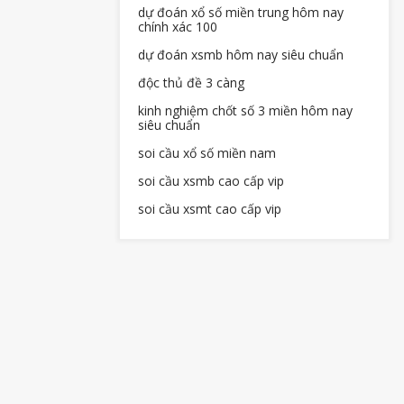
dự đoán xổ số miền trung hôm nay
chính xác 100
dự đoán xsmb hôm nay siêu chuẩn
độc thủ đề 3 càng
kinh nghiệm chốt số 3 miền hôm nay
siêu chuẩn
soi cầu xổ số miền nam
soi cầu xsmb cao cấp vip
soi cầu xsmt cao cấp vip