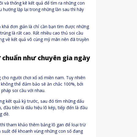
õi và thống kê kết quả để tìm ra những con
u hướng lặp lại trong những lần sau thì hãy
n khá đơn giản là chỉ cần bạn tìm được những
rúng là rất cao. Rất nhiều cao thủ soi cầu
ng về kết quả vô cùng mỹ mãn nên đã truyền
ớ chuẩn như chuyên gia ngày
g cho người chơi xổ xố miền nam. Tuy nhiên
g không thể đảm bảo sẽ ăn chắc 100%, bởi
 pháp soi cầu với nhau.
ng kết quả kỳ trước, sau đó tìm những dấu
 đầu tiên là dấu hiệu lô kép, tiếp đến là đầu
g đề.
thì tham khảo thêm bảng lô gan để loại trừ
tần suất để khoanh vùng những con số đang