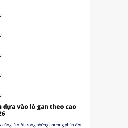
ay…
ay…
ay…
ay…
ay…
 dựa vào lô gan theo cao
26
ây cũng là một trong những phương pháp đơn