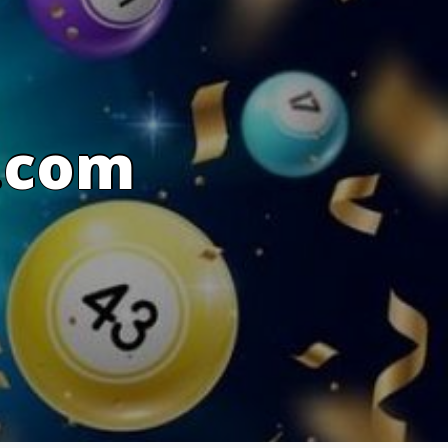
.
c
o
m