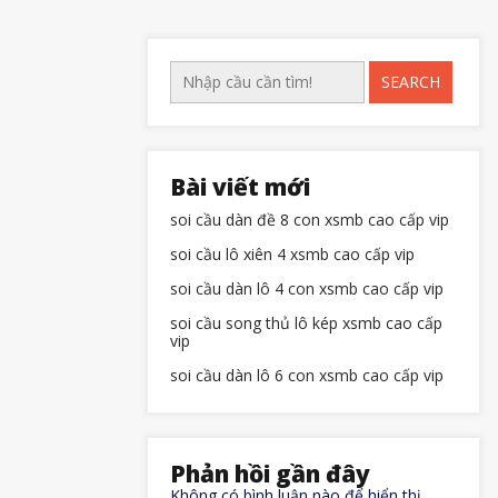
SEARCH
Bài viết mới
soi cầu dàn đề 8 con xsmb cao cấp vip
soi cầu lô xiên 4 xsmb cao cấp vip
soi cầu dàn lô 4 con xsmb cao cấp vip
soi cầu song thủ lô kép xsmb cao cấp
vip
soi cầu dàn lô 6 con xsmb cao cấp vip
Phản hồi gần đây
Không có bình luận nào để hiển thị.