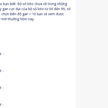
o bạn biết: Bộ số loto chưa về trong những
y gan cực đại của bộ số loto từ 00 đến 99, số
ụ: chọn biên độ gan = 10 bạn sẽ xem được
ày mở thưởng hôm nay.
ay…
ay…
ay…
ay…